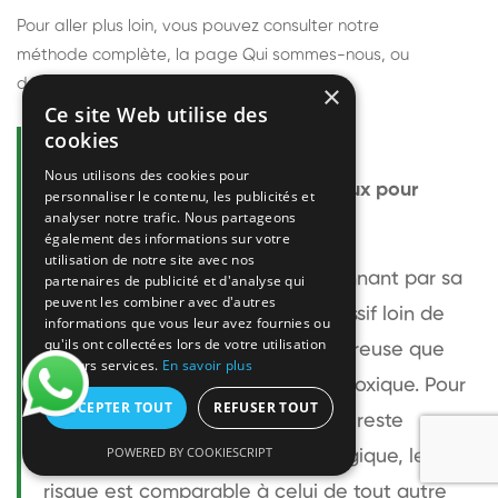
Pour aller plus loin, vous pouvez consulter notre
méthode complète
, la page
Qui sommes-nous
, ou
découvrir
nos techniciens
.
×
Ce site Web utilise des
cookies
Questions fréquentes
Nous utilisons des cookies pour
Le frelon européen est-il dangereux pour
personnaliser le contenu, les publicités et
analyser notre trafic. Nous partageons
l'homme ?
également des informations sur votre
utilisation de notre site avec nos
Le frelon européen est impressionnant par sa
partenaires de publicité et d'analyse qui
peuvent les combiner avec d'autres
taille mais relativement peu agressif loin de
informations que vous leur avez fournies ou
qu'ils ont collectées lors de votre utilisation
son nid. Sa piqûre est plus douloureuse que
de leurs services.
En savoir plus
celle d'une guêpe sans être plus toxique. Pour
ACCEPTER TOUT
REFUSER TOUT
une personne non allergique, elle reste
POWERED BY COOKIESCRIPT
bénigne. Pour une personne allergique, le
risque est comparable à celui de tout autre