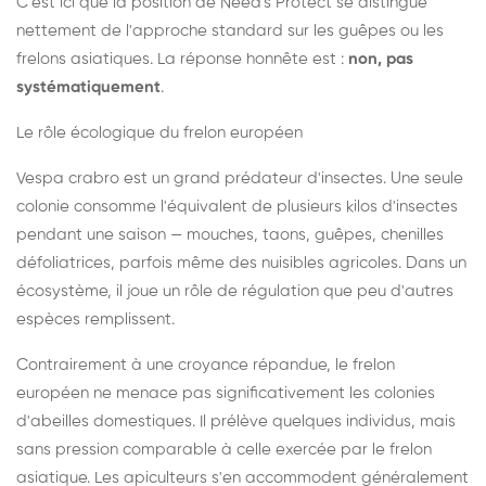
C'est ici que la position de Need's Protect se distingue
nettement de l'approche standard sur les guêpes ou les
frelons asiatiques. La réponse honnête est :
non, pas
systématiquement
.
Le rôle écologique du frelon européen
Vespa crabro est un grand prédateur d'insectes. Une seule
colonie consomme l'équivalent de plusieurs kilos d'insectes
pendant une saison — mouches, taons, guêpes, chenilles
défoliatrices, parfois même des nuisibles agricoles. Dans un
écosystème, il joue un rôle de régulation que peu d'autres
espèces remplissent.
Contrairement à une croyance répandue, le frelon
européen ne menace pas significativement les colonies
d'abeilles domestiques. Il prélève quelques individus, mais
sans pression comparable à celle exercée par le frelon
asiatique. Les apiculteurs s'en accommodent généralement