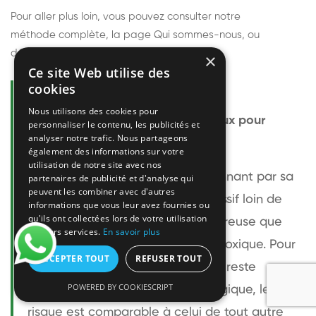
Pour aller plus loin, vous pouvez consulter notre
méthode complète
, la page
Qui sommes-nous
, ou
découvrir
nos techniciens
.
×
Ce site Web utilise des
cookies
Questions fréquentes
Nous utilisons des cookies pour
Le frelon européen est-il dangereux pour
personnaliser le contenu, les publicités et
analyser notre trafic. Nous partageons
l'homme ?
également des informations sur votre
utilisation de notre site avec nos
Le frelon européen est impressionnant par sa
partenaires de publicité et d'analyse qui
peuvent les combiner avec d'autres
taille mais relativement peu agressif loin de
informations que vous leur avez fournies ou
qu'ils ont collectées lors de votre utilisation
son nid. Sa piqûre est plus douloureuse que
de leurs services.
En savoir plus
celle d'une guêpe sans être plus toxique. Pour
ACCEPTER TOUT
REFUSER TOUT
une personne non allergique, elle reste
POWERED BY COOKIESCRIPT
bénigne. Pour une personne allergique, le
risque est comparable à celui de tout autre