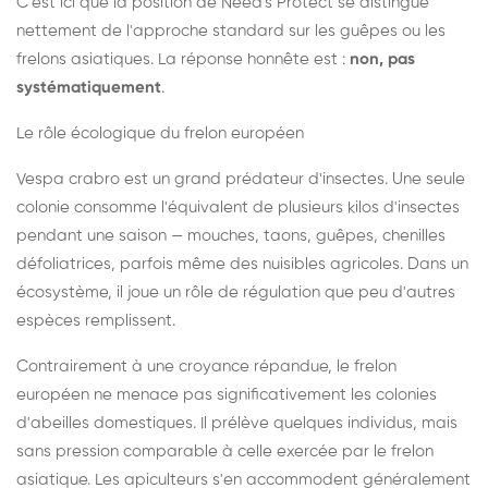
C'est ici que la position de Need's Protect se distingue
nettement de l'approche standard sur les guêpes ou les
frelons asiatiques. La réponse honnête est :
non, pas
systématiquement
.
Le rôle écologique du frelon européen
Vespa crabro est un grand prédateur d'insectes. Une seule
colonie consomme l'équivalent de plusieurs kilos d'insectes
pendant une saison — mouches, taons, guêpes, chenilles
défoliatrices, parfois même des nuisibles agricoles. Dans un
écosystème, il joue un rôle de régulation que peu d'autres
espèces remplissent.
Contrairement à une croyance répandue, le frelon
européen ne menace pas significativement les colonies
d'abeilles domestiques. Il prélève quelques individus, mais
sans pression comparable à celle exercée par le frelon
asiatique. Les apiculteurs s'en accommodent généralement