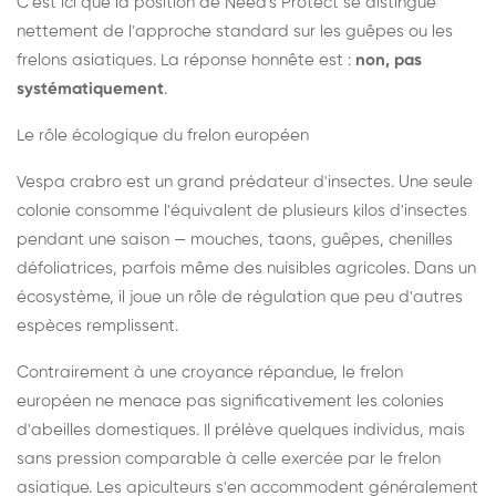
C'est ici que la position de Need's Protect se distingue
nettement de l'approche standard sur les guêpes ou les
frelons asiatiques. La réponse honnête est :
non, pas
systématiquement
.
Le rôle écologique du frelon européen
Vespa crabro est un grand prédateur d'insectes. Une seule
colonie consomme l'équivalent de plusieurs kilos d'insectes
pendant une saison — mouches, taons, guêpes, chenilles
défoliatrices, parfois même des nuisibles agricoles. Dans un
écosystème, il joue un rôle de régulation que peu d'autres
espèces remplissent.
Contrairement à une croyance répandue, le frelon
européen ne menace pas significativement les colonies
d'abeilles domestiques. Il prélève quelques individus, mais
sans pression comparable à celle exercée par le frelon
asiatique. Les apiculteurs s'en accommodent généralement