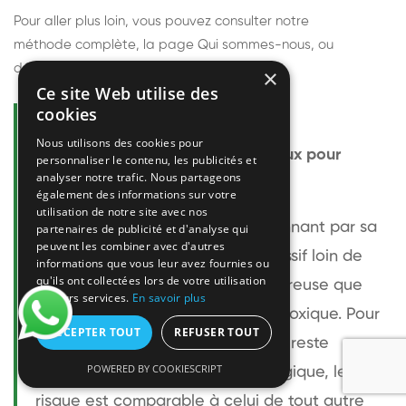
Pour aller plus loin, vous pouvez consulter notre
méthode complète
, la page
Qui sommes-nous
, ou
découvrir
nos techniciens
.
×
Ce site Web utilise des
cookies
Questions fréquentes
Nous utilisons des cookies pour
Le frelon européen est-il dangereux pour
personnaliser le contenu, les publicités et
analyser notre trafic. Nous partageons
l'homme ?
également des informations sur votre
utilisation de notre site avec nos
Le frelon européen est impressionnant par sa
partenaires de publicité et d'analyse qui
peuvent les combiner avec d'autres
taille mais relativement peu agressif loin de
informations que vous leur avez fournies ou
qu'ils ont collectées lors de votre utilisation
son nid. Sa piqûre est plus douloureuse que
de leurs services.
En savoir plus
celle d'une guêpe sans être plus toxique. Pour
ACCEPTER TOUT
REFUSER TOUT
une personne non allergique, elle reste
POWERED BY COOKIESCRIPT
bénigne. Pour une personne allergique, le
risque est comparable à celui de tout autre