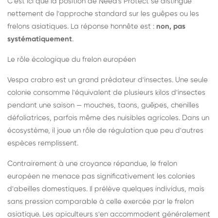
C'est ici que la position de Need's Protect se distingue
nettement de l'approche standard sur les guêpes ou les
frelons asiatiques. La réponse honnête est :
non, pas
systématiquement
.
Le rôle écologique du frelon européen
Vespa crabro est un grand prédateur d'insectes. Une seule
colonie consomme l'équivalent de plusieurs kilos d'insectes
pendant une saison — mouches, taons, guêpes, chenilles
défoliatrices, parfois même des nuisibles agricoles. Dans un
écosystème, il joue un rôle de régulation que peu d'autres
espèces remplissent.
Contrairement à une croyance répandue, le frelon
européen ne menace pas significativement les colonies
d'abeilles domestiques. Il prélève quelques individus, mais
sans pression comparable à celle exercée par le frelon
asiatique. Les apiculteurs s'en accommodent généralement