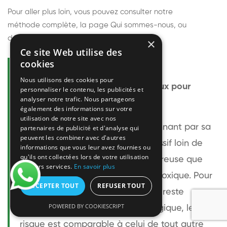
Pour aller plus loin, vous pouvez consulter notre
méthode complète
, la page
Qui sommes-nous
, ou
découvrir
nos techniciens
.
×
Ce site Web utilise des
cookies
Questions fréquentes
Nous utilisons des cookies pour
Le frelon européen est-il dangereux pour
personnaliser le contenu, les publicités et
analyser notre trafic. Nous partageons
l'homme ?
également des informations sur votre
utilisation de notre site avec nos
Le frelon européen est impressionnant par sa
partenaires de publicité et d'analyse qui
peuvent les combiner avec d'autres
taille mais relativement peu agressif loin de
informations que vous leur avez fournies ou
qu'ils ont collectées lors de votre utilisation
son nid. Sa piqûre est plus douloureuse que
de leurs services.
En savoir plus
celle d'une guêpe sans être plus toxique. Pour
ACCEPTER TOUT
REFUSER TOUT
une personne non allergique, elle reste
POWERED BY COOKIESCRIPT
bénigne. Pour une personne allergique, le
risque est comparable à celui de tout autre