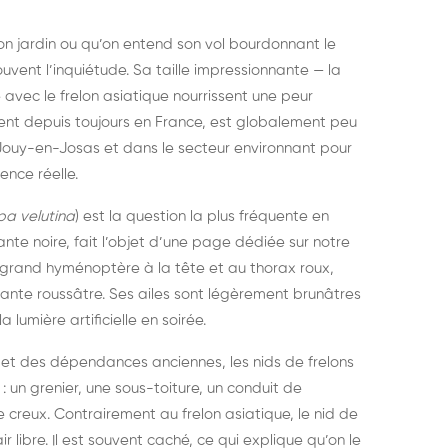
on jardin ou qu’on entend son vol bourdonnant le
ouvent l’inquiétude. Sa taille impressionnante — la
avec le frelon asiatique nourrissent une peur
ent depuis toujours en France, est globalement peu
 Jouy-en-Josas et dans le secteur environnant pour
nce réelle.
pa velutina
) est la question la plus fréquente en
nte noire, fait l’objet d’une page dédiée sur notre
ce grand hyménoptère à la tête et au thorax roux,
ante roussâtre. Ses ailes sont légèrement brunâtres
a lumière artificielle en soirée.
s et des dépendances anciennes, les nids de frelons
: un grenier, une sous-toiture, un conduit de
 creux. Contrairement au frelon asiatique, le nid de
struction de nid de
Dératisatio
r libre. Il est souvent caché, ce qui explique qu’on le