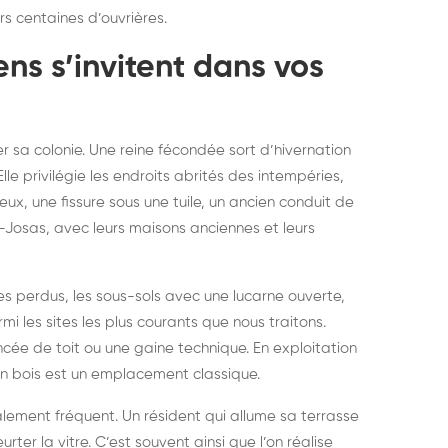
rs centaines d’ouvrières.
elons asiatiques :
durablemen
tervention partout en
souris, pa
ens s’invitent dans vos
ance
r sa colonie. Une reine fécondée sort d’hivernation
lle privilégie les endroits abrités des intempéries,
eux, une fissure sous une tuile, un ancien conduit de
-Josas, avec leurs maisons anciennes et leurs
s perdus, les sous-sols avec une lucarne ouverte,
i les sites les plus courants que nous traitons.
cée de toit ou une gaine technique. En exploitation
 bois est un emplacement classique.
alement fréquent. Un résident qui allume sa terrasse
ter la vitre. C’est souvent ainsi que l’on réalise