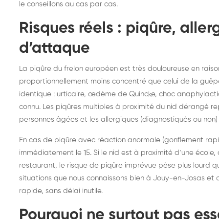
le conseillons au cas par cas.
Risques réels : piqûre, aller
d’attaque
La piqûre du frelon européen est très douloureuse en raison d
proportionnellement moins concentré que celui de la guêp
identique : urticaire, œdème de Quincke, choc anaphylac
connu. Les piqûres multiples à proximité du nid dérangé rep
personnes âgées et les allergiques (diagnostiqués ou non) 
En cas de piqûre avec réaction anormale (gonflement rapide
immédiatement le 15. Si le nid est à proximité d’une école
restaurant, le risque de piqûre imprévue pèse plus lourd 
situations que nous connaissons bien à Jouy-en-Josas et a
rapide, sans délai inutile.
Pourquoi ne surtout pas ess