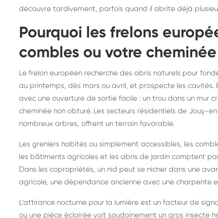
découvre tardivement, parfois quand il abrite déjà plusieu
frelons : intervention
fr
rapide partout en France
in
Pourquoi les frelons europé
Fr
combles ou votre cheminée
Le frelon européen recherche des abris naturels pour fonde
au printemps, dès mars ou avril, et prospecte les cavités. E
avec une ouverture de sortie facile : un trou dans un mur cr
cheminée non obturé. Les secteurs résidentiels de Jouy-en
nombreux arbres, offrent un terrain favorable.
Les greniers habités ou simplement accessibles, les comble
les bâtiments agricoles et les abris de jardin comptent parm
Dans les copropriétés, un nid peut se nicher dans une avan
agricole, une dépendance ancienne avec une charpente en
L’attirance nocturne pour la lumière est un facteur de sign
ou une pièce éclairée voit soudainement un gros insecte heur