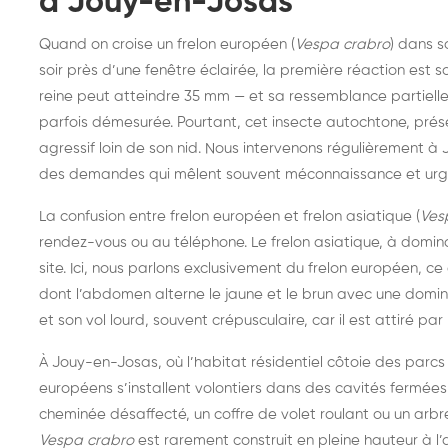
à Jouy-en-Josas
Quand on croise un frelon européen (
Vespa crabro
) dans s
soir près d’une fenêtre éclairée, la première réaction est s
reine peut atteindre 35 mm — et sa ressemblance partielle 
parfois démesurée. Pourtant, cet insecte autochtone, prés
agressif loin de son nid. Nous intervenons régulièrement à
des demandes qui mêlent souvent méconnaissance et urge
La confusion entre frelon européen et frelon asiatique (
Ves
rendez-vous ou au téléphone. Le frelon asiatique, à domina
site. Ici, nous parlons exclusivement du frelon européen, 
dont l’abdomen alterne le jaune et le brun avec une domin
et son vol lourd, souvent crépusculaire, car il est attiré par l
À Jouy-en-Josas, où l’habitat résidentiel côtoie des parc
européens s’installent volontiers dans des cavités fermées 
cheminée désaffecté, un coffre de volet roulant ou un arbre
Destruction de nid de
De
Vespa crabro
est rarement construit en pleine hauteur à l’ai