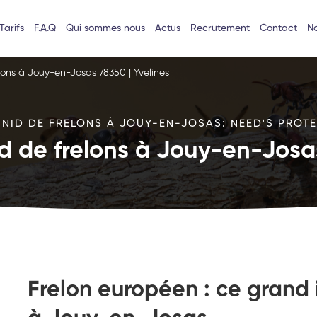
Tarifs
F.A.Q
Qui sommes nous
Actus
Recrutement
Contact
No
elons à Jouy-en-Josas 78350 | Yvelines
 NID DE FRELONS À JOUY-EN-JOSAS: NEED'S PROTEC
id de frelons à Jouy-en-Josas
Frelon européen : ce grand 