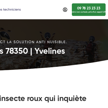
09 78 23 23 23
s techniciens
numéro non surtaxé, prix d’un appel LOCA
T LA SOLUTION ANTI NUISIBLE.
 78350 | Yvelines
insecte roux qui inquiète