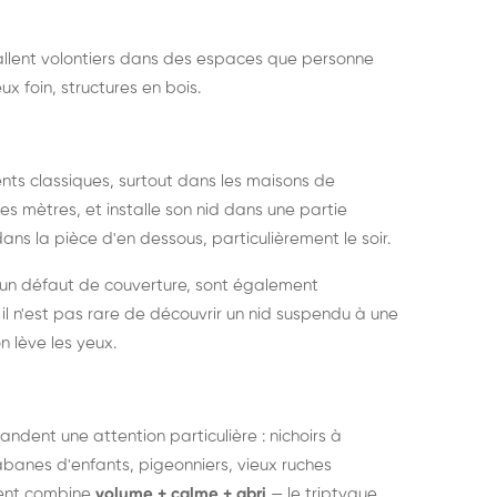
nstallent volontiers dans des espaces que personne
ux foin, structures en bois.
nts classiques, surtout dans les maisons de
s mètres, et installe son nid dans une partie
ans la pièce d'en dessous, particulièrement le soir.
 un défaut de couverture, sont également
l n'est pas rare de découvrir un nid suspendu à une
n lève les yeux.
ndent une attention particulière : nichoirs à
anes d'enfants, pigeonniers, vieux ruches
ment combine
volume + calme + abri
— le triptyque