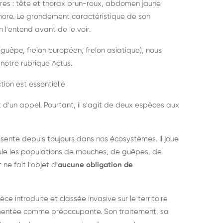
es : tête et thorax brun-roux, abdomen jaune
onore. Le grondement caractéristique de son
l'entend avant de le voir.
guêpe, frelon européen, frelon asiatique), nous
notre rubrique Actus.
tion est essentielle
 d'un appel. Pourtant, il s'agit de deux espèces aux
ésente depuis toujours dans nos écosystèmes. Il joue
égule les populations de mouches, de guêpes, de
 ne fait l'objet d'
aucune obligation de
pèce introduite et classée invasive sur le territoire
cumentée comme préoccupante. Son traitement, sa