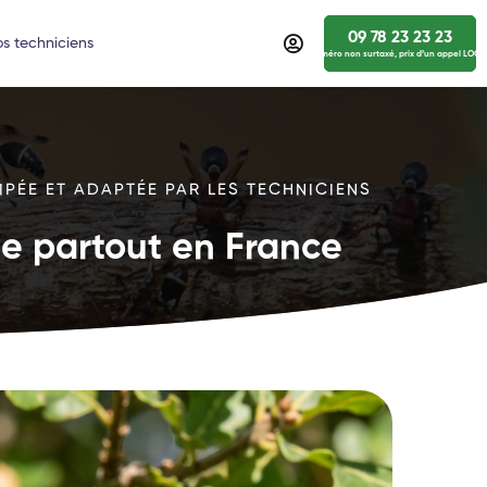
09 78 23 23 23
s techniciens
numéro non surtaxé, prix d’un appel LOCA
IPÉE ET ADAPTÉE PAR LES TECHNICIENS
ide partout en France