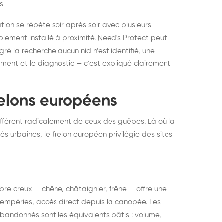
s
ation se répète soir après soir avec plusieurs
ablement installé à proximité. Need's Protect peut
algré la recherche aucun nid n'est identifié, une
ment et le diagnostic — c'est expliqué clairement
frelons européens
ffèrent radicalement de ceux des guêpes. Là où la
tés urbaines, le frelon européen privilégie des sites
 arbre creux — chêne, châtaignier, frêne — offre une
intempéries, accès direct depuis la canopée. Les
abandonnés sont les équivalents bâtis : volume,