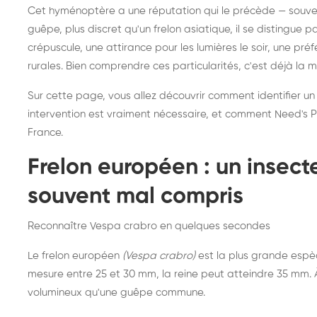
Destruction de nid de
Dé
Cet hyménoptère a une réputation qui le précède — souvent
frelons asiatiques :
du
guêpe, plus discret qu'un frelon asiatique, il se distingue 
intervention partout en
so
crépuscule, une attirance pour les lumières le soir, une pr
rurales. Bien comprendre ces particularités, c'est déjà la 
France
Sur cette page, vous allez découvrir comment identifier un
intervention est vraiment nécessaire, et comment Need's Pr
France.
Frelon européen : un insec
souvent mal compris
Reconnaître Vespa crabro en quelques secondes
Le frelon européen
(Vespa crabro)
est la plus grande espè
mesure entre 25 et 30 mm, la reine peut atteindre 35 mm. À 
volumineux qu'une guêpe commune.