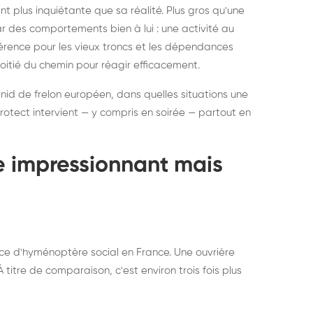
ratisation : éliminer
Traitemen
 plus inquiétante que sa réalité. Plus gros qu'une
rablement rats et
de lit : de
par des comportements bien à lui : une activité au
uris, partout en France
partout e
éférence pour les vieux troncs et les dépendances
moitié du chemin pour réagir efficacement.
 nid de frelon européen, dans quelles situations une
otect intervient — y compris en soirée — partout en
te impressionnant mais
ce d'hyménoptère social en France. Une ouvrière
titre de comparaison, c'est environ trois fois plus