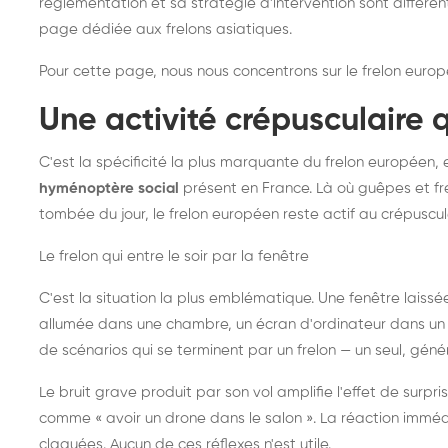
réglementation et sa stratégie d'intervention sont différe
page dédiée aux frelons asiatiques
.
Pour cette page, nous nous concentrons sur le frelon europ
Une activité crépusculaire 
C'est la spécificité la plus marquante du frelon européen, 
hyménoptère social
présent en France. Là où guêpes et fre
tombée du jour, le frelon européen reste actif au crépuscul
Le frelon qui entre le soir par la fenêtre
C'est la situation la plus emblématique. Une fenêtre laiss
allumée dans une chambre, un écran d'ordinateur dans un 
de scénarios qui se terminent par un frelon — un seul, gé
Le bruit grave produit par son vol amplifie l'effet de surp
comme « avoir un drone dans le salon ». La réaction immédi
claquées. Aucun de ces réflexes n'est utile.