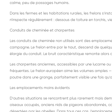
calme, peu de passages humains.
Dans les fermes et les habitations rurales, les frelons s'i
n'inspecte régulièrement : dessous de toiture en torchis, vie
Conduits de cheminée et charpentes
Les conduits de cheminée non utilisés sont des emplaceme
campagne. Le frelon entre par le haut, descend de quelque
élargie du conduit. Le bruit caractéristique remonte alors d
Les charpentes anciennes, accessibles par une lucarne ou
fréquentes. Le frelon européen aime les volumes amples — i
poutre dans une grange, parfaitement visible une fois qu'o
Les emplacements moins évidents
D'autres situations se rencontrent plus rarement mais dema
oiseaux occupés, anciens nids de pigeons abandonnés, cab
désertées par les abeilles. Dans tous ces cas, l'emplace