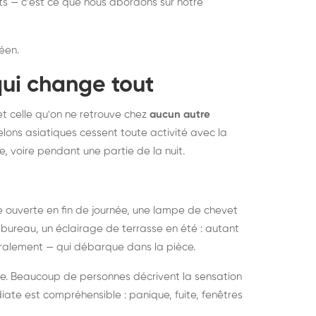
nts — c'est ce que nous abordons sur notre
éen.
qui change tout
et celle qu'on ne retrouve chez
aucun autre
lons asiatiques cessent toute activité avec la
e, voire pendant une partie de la nuit.
ée ouverte en fin de journée, une lampe de chevet
bureau, un éclairage de terrasse en été : autant
néralement — qui débarque dans la pièce.
rise. Beaucoup de personnes décrivent la sensation
ate est compréhensible : panique, fuite, fenêtres