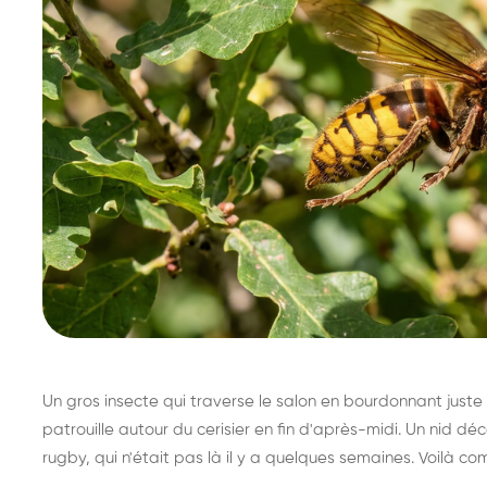
Un gros insecte qui traverse le salon en bourdonnant juste 
patrouille autour du cerisier en fin d'après-midi. Un nid 
rugby, qui n'était pas là il y a quelques semaines. Voilà co