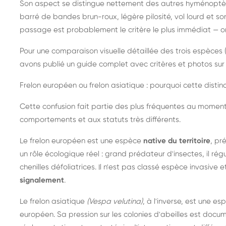
Son aspect se distingue nettement des autres hyménoptèr
barré de bandes brun-roux, légère pilosité, vol lourd et s
passage est probablement le critère le plus immédiat — on 
Pour une comparaison visuelle détaillée des trois espèces (
avons publié un guide complet avec critères et photos sur 
Frelon européen ou frelon asiatique : pourquoi cette distinc
Cette confusion fait partie des plus fréquentes au moment
comportements et aux statuts très différents.
Le frelon européen est une espèce
native du territoire
, pr
un rôle écologique réel : grand prédateur d'insectes, il r
chenilles défoliatrices. Il n'est pas classé espèce invasive et
signalement
.
Le frelon asiatique
(Vespa velutina)
, à l'inverse, est une es
européen. Sa pression sur les colonies d'abeilles est do