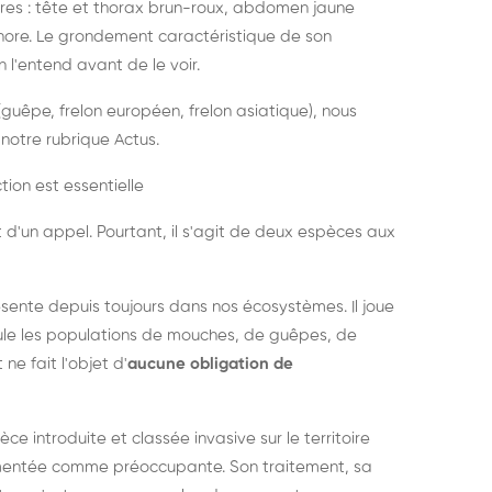
es : tête et thorax brun-roux, abdomen jaune
onore. Le grondement caractéristique de son
l'entend avant de le voir.
guêpe, frelon européen, frelon asiatique), nous
notre rubrique Actus.
tion est essentielle
 d'un appel. Pourtant, il s'agit de deux espèces aux
ésente depuis toujours dans nos écosystèmes. Il joue
égule les populations de mouches, de guêpes, de
 ne fait l'objet d'
aucune obligation de
pèce introduite et classée invasive sur le territoire
cumentée comme préoccupante. Son traitement, sa