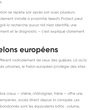
s
ation se répète soir après soir avec plusieurs
ablement installé à proximité. Need's Protect peut
algré la recherche aucun nid n'est identifié, une
ment et le diagnostic — c'est expliqué clairement
frelons européens
ffèrent radicalement de ceux des guêpes. Là où la
tés urbaines, le frelon européen privilégie des sites
 arbre creux — chêne, châtaignier, frêne — offre une
intempéries, accès direct depuis la canopée. Les
abandonnés sont les équivalents bâtis : volume,