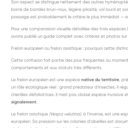
Son aspect se distingue nettement des autres hyménoptèr
barré de bandes brun-roux, légère pilosité, vol lourd et s
passage est probablement le critère le plus immédiat — on 
Pour une comparaison visuelle détaillée des trois espèces (
avons publié un guide complet avec critères et photos sur 
Frelon européen ou frelon asiatique : pourquoi cette distinc
Cette confusion fait partie des plus fréquentes au moment
comportements et aux statuts très différents.
Le frelon européen est une espèce
native du territoire
, pr
un rôle écologique réel : grand prédateur d'insectes, il r
chenilles défoliatrices. Il n'est pas classé espèce invasive et
signalement
.
Le frelon asiatique
(Vespa velutina)
, à l'inverse, est une es
européen. Sa pression sur les colonies d'abeilles est do