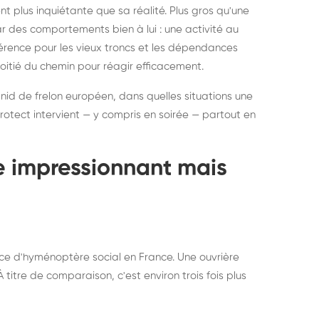
ratisation : éliminer
Traitemen
 plus inquiétante que sa réalité. Plus gros qu'une
rablement rats et
de lit : de
par des comportements bien à lui : une activité au
uris, partout en France
partout e
éférence pour les vieux troncs et les dépendances
moitié du chemin pour réagir efficacement.
 nid de frelon européen, dans quelles situations une
otect intervient — y compris en soirée — partout en
te impressionnant mais
ce d'hyménoptère social en France. Une ouvrière
titre de comparaison, c'est environ trois fois plus