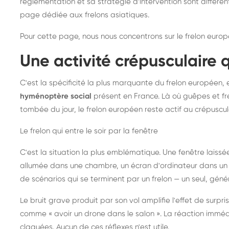
réglementation et sa stratégie d'intervention sont différe
page dédiée aux frelons asiatiques
.
Pour cette page, nous nous concentrons sur le frelon europ
Une activité crépusculaire 
C'est la spécificité la plus marquante du frelon européen, 
hyménoptère social
présent en France. Là où guêpes et fre
tombée du jour, le frelon européen reste actif au crépuscul
Le frelon qui entre le soir par la fenêtre
C'est la situation la plus emblématique. Une fenêtre laiss
allumée dans une chambre, un écran d'ordinateur dans un 
de scénarios qui se terminent par un frelon — un seul, gé
Le bruit grave produit par son vol amplifie l'effet de surp
comme « avoir un drone dans le salon ». La réaction immédi
claquées. Aucun de ces réflexes n'est utile.