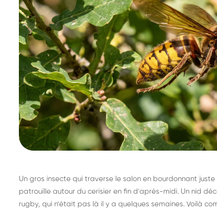
Un gros insecte qui traverse le salon en bourdonnant juste 
patrouille autour du cerisier en fin d'après-midi. Un nid 
rugby, qui n'était pas là il y a quelques semaines. Voilà co