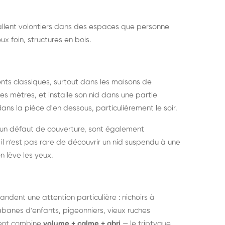
nstallent volontiers dans des espaces que personne
ux foin, structures en bois.
nts classiques, surtout dans les maisons de
s mètres, et installe son nid dans une partie
ans la pièce d'en dessous, particulièrement le soir.
 un défaut de couverture, sont également
l n'est pas rare de découvrir un nid suspendu à une
n lève les yeux.
ndent une attention particulière : nichoirs à
anes d'enfants, pigeonniers, vieux ruches
ment combine
volume + calme + abri
— le triptyque