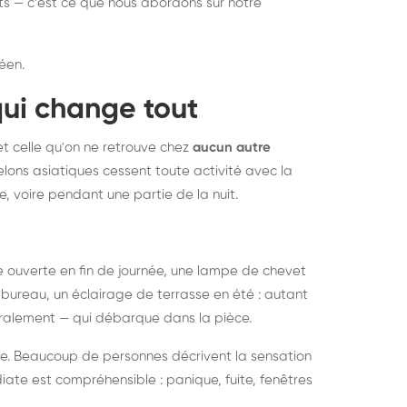
nts — c'est ce que nous abordons sur notre
éen.
qui change tout
et celle qu'on ne retrouve chez
aucun autre
lons asiatiques cessent toute activité avec la
e, voire pendant une partie de la nuit.
ée ouverte en fin de journée, une lampe de chevet
bureau, un éclairage de terrasse en été : autant
néralement — qui débarque dans la pièce.
rise. Beaucoup de personnes décrivent la sensation
ate est compréhensible : panique, fuite, fenêtres