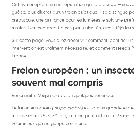
Destruction de nid de
Dé
Cet hyménoptère a une réputation qui le précède — souvent
frelons asiatiques :
du
guêpe, plus discret qu'un frelon asiatique, il se distingue 
intervention partout en
so
crépuscule, une attirance pour les lumières le soir, une pr
rurales. Bien comprendre ces particularités, c'est déjà la 
France
Sur cette page, vous allez découvrir comment identifier un
intervention est vraiment nécessaire, et comment Need's Pr
France.
Frelon européen : un insec
souvent mal compris
Reconnaître Vespa crabro en quelques secondes
Le frelon européen
(Vespa crabro)
est la plus grande espè
mesure entre 25 et 30 mm, la reine peut atteindre 35 mm. À 
volumineux qu'une guêpe commune.