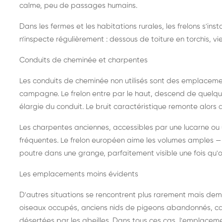
calme, peu de passages humains.
Dans les fermes et les habitations rurales, les frelons s'i
n'inspecte régulièrement : dessous de toiture en torchis, vie
Conduits de cheminée et charpentes
Les conduits de cheminée non utilisés sont des emplaceme
campagne. Le frelon entre par le haut, descend de quelque
élargie du conduit. Le bruit caractéristique remonte alors d
Les charpentes anciennes, accessibles par une lucarne ou
fréquentes. Le frelon européen aime les volumes amples — i
poutre dans une grange, parfaitement visible une fois qu'o
Les emplacements moins évidents
D'autres situations se rencontrent plus rarement mais dema
oiseaux occupés, anciens nids de pigeons abandonnés, cab
désertées par les abeilles. Dans tous ces cas, l'emplace