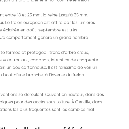
est jamais profondément noir comme le frelon
elons asiatiques :
durablemen
tervention partout en
souris, pa
nt entre 18 et 25 mm, la reine jusqu’à 35 mm.
eur. Le frelon européen est attiré par les lumières
ance
être éclairée en août-septembre est très
e. Ce comportement génère un grand nombre
vité fermée et protégée : tronc d’arbre creux,
e volet roulant, cabanon, interstice de charpente
r, un peu cartonneuse. Il est rarissime de voir un
 bout d’une branche, à l’inverse du frelon
erventions se déroulent souvent en hauteur, dans des
iques pour des accès sous toiture. À Gentilly, dans
rations les plus fréquentes sont les combles mal