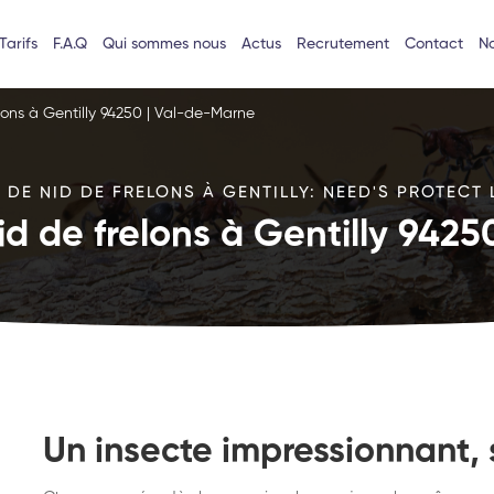
Tarifs
F.A.Q
Qui sommes nous
Actus
Recrutement
Contact
No
lons à Gentilly 94250 | Val-de-Marne
DE NID DE FRELONS À GENTILLY: NEED'S PROTECT 
id de frelons à Gentilly 942
Un insecte impressionnant, 