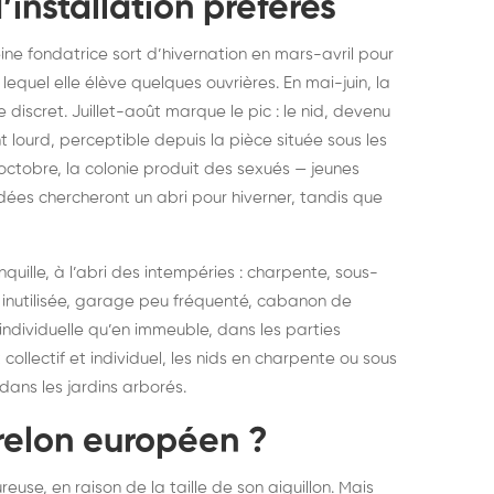
d’installation préférés
eine fondatrice sort d’hivernation en mars-avril pour
 lequel elle élève quelques ouvrières. En mai-juin, la
 discret. Juillet-août marque le pic : le nid, devenu
lourd, perceptible depuis la pièce située sous les
octobre, la colonie produit des sexués — jeunes
ndées chercheront un abri pour hiverner, tandis que
nquille, à l’abri des intempéries : charpente, sous-
 inutilisée, garage peu fréquenté, cabanon de
 individuelle qu’en immeuble, dans les parties
ollectif et individuel, les nids en charpente ou sous
 dans les jardins arborés.
frelon européen ?
euse, en raison de la taille de son aiguillon. Mais