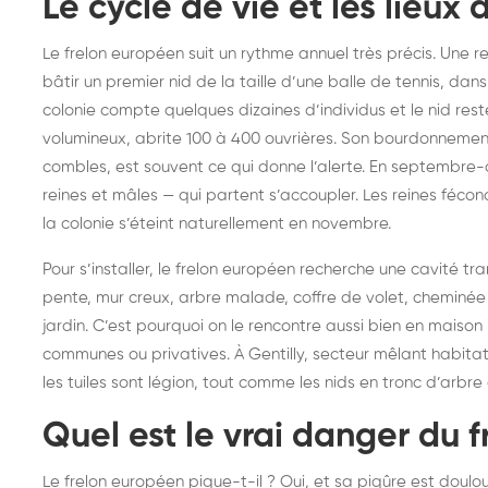
Le cycle de vie et les lieux 
Le frelon européen suit un rythme annuel très précis. Une r
bâtir un premier nid de la taille d’une balle de tennis, dans
colonie compte quelques dizaines d’individus et le nid reste
volumineux, abrite 100 à 400 ouvrières. Son bourdonnement 
combles, est souvent ce qui donne l’alerte. En septembre-
reines et mâles — qui partent s’accoupler. Les reines féco
la colonie s’éteint naturellement en novembre.
Pour s’installer, le frelon européen recherche une cavité tra
pente, mur creux, arbre malade, coffre de volet, cheminée
jardin. C’est pourquoi on le rencontre aussi bien en maison
communes ou privatives. À Gentilly, secteur mêlant habitat c
les tuiles sont légion, tout comme les nids en tronc d’arbre
Quel est le vrai danger du 
Le frelon européen pique-t-il ? Oui, et sa piqûre est doulour