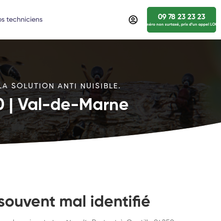
09 78 23 23 23
s techniciens
numéro non surtaxé, prix d’un appel LOCA
LA SOLUTION ANTI NUISIBLE.
50 | Val-de-Marne
souvent mal identifié