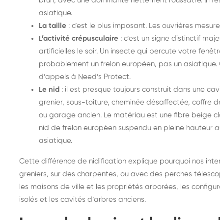
brun, avec une dominante nettement roussâtre. Il n’
frelons : intervention
fr
asiatique.
rapide partout en France
in
La taille
: c’est le plus imposant. Les ouvrières mesure
L’activité crépusculaire
: c’est un signe distinctif maj
Fr
artificielles le soir. Un insecte qui percute votre fen
probablement un frelon européen, pas un asiatiqu
d’appels à Need’s Protect.
Le nid
: il est presque toujours construit dans une ca
grenier, sous-toiture, cheminée désaffectée, coffre d
ou garage ancien. Le matériau est une fibre beige clai
nid de frelon européen suspendu en pleine hauteur au
asiatique.
Cette différence de nidification explique pourquoi nos int
greniers, sur des charpentes, ou avec des perches télescop
les maisons de ville et les propriétés arborées, les configu
isolés et les cavités d’arbres anciens.