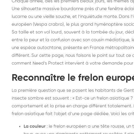
Chaque année, dès les premiers beaux jours, les mêmes app
Une silhouette massive bourdonne près d’une fenêtre éclai
lucarne ou une vieille souche, et l’inquiétude monte. Dans l’
européen (Vespa crabro), le plus grand hyménoptère social
Sa taille et son vol lourd, souvent à la tombée du jour, d
entre la peur et la confusion avec son cousin médiatique, le
une espèce autochtone, présente en France métropolitain
différent. Sur cette page, nous faisons le point sur tout ce 
comment Need’s Protect intervient à votre demande pour un
Reconnaître le frelon euro
La première question que se posent les habitants de Gentil
insecte sombre est souvent : « Est-ce un frelon asiatique ? » 
comportement et la prise en charge diffèrent totalement. L
frelon asiatique fait l’objet d’une
page dédiée
. Voici les c
La couleur
: le frelon européen a une tête rousse, u
Destruction de nid de
De