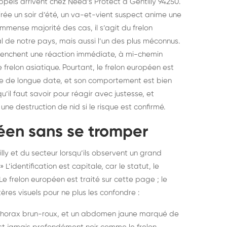
els arrivent chez Need’s Protect à Gentilly 94250.
rée un soir d’été, un va-et-vient suspect anime une
immense majorité des cas, il s’agit du frelon
 de notre pays, mais aussi l’un des plus méconnus.
éclenchent une réaction immédiate, à mi-chemin
 frelon asiatique. Pourtant, le frelon européen est
e de longue date, et son comportement est bien
qu’il faut savoir pour réagir avec justesse, et
e destruction de nid si le risque est confirmé.
péen sans se tromper
ly et du secteur lorsqu’ils observent un grand
L’identification est capitale, car le statut, le
e frelon européen est traité sur cette page ; le
ritères visuels pour ne plus les confondre :
n thorax brun-roux, et un abdomen jaune marqué de
struction de nid de
Dératisatio