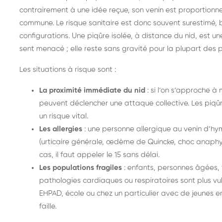
contrairement à une idée reçue, son venin est proportionn
commune. Le risque sanitaire est donc souvent surestimé, b
configurations. Une piqûre isolée, à distance du nid, est u
sent menacé ; elle reste sans gravité pour la plupart des 
Les situations à risque sont :
La proximité immédiate du nid
: si l’on s’approche à 
peuvent déclencher une attaque collective. Les piqû
un risque vital.
Les allergies
: une personne allergique au venin d’h
(urticaire générale, œdème de Quincke, choc anaphy
cas, il faut appeler le 15 sans délai.
Les populations fragiles
: enfants, personnes âgées,
pathologies cardiaques ou respiratoires sont plus vul
EHPAD, école ou chez un particulier avec de jeunes en
faille.