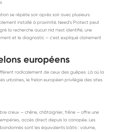
s
ation se répète soir après soir avec plusieurs
ablement installé à proximité. Need's Protect peut
algré la recherche aucun nid n'est identifié, une
ment et le diagnostic — c'est expliqué clairement
frelons européens
ffèrent radicalement de ceux des guêpes. Là où la
tés urbaines, le frelon européen privilégie des sites
 arbre creux — chêne, châtaignier, frêne — offre une
intempéries, accès direct depuis la canopée. Les
abandonnés sont les équivalents bâtis : volume,