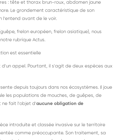
es : tête et thorax brun-roux, abdomen jaune
onore. Le grondement caractéristique de son
l'entend avant de le voir.
guêpe, frelon européen, frelon asiatique), nous
notre rubrique Actus.
tion est essentielle
 d'un appel. Pourtant, il s'agit de deux espèces aux
ésente depuis toujours dans nos écosystèmes. Il joue
égule les populations de mouches, de guêpes, de
 ne fait l'objet d'
aucune obligation de
pèce introduite et classée invasive sur le territoire
cumentée comme préoccupante. Son traitement, sa