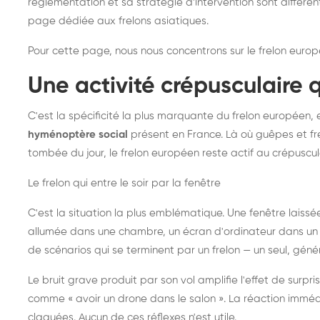
réglementation et sa stratégie d'intervention sont différe
page dédiée aux frelons asiatiques
.
Pour cette page, nous nous concentrons sur le frelon europ
Une activité crépusculaire 
C'est la spécificité la plus marquante du frelon européen, 
hyménoptère social
présent en France. Là où guêpes et fre
tombée du jour, le frelon européen reste actif au crépuscul
Le frelon qui entre le soir par la fenêtre
C'est la situation la plus emblématique. Une fenêtre laiss
allumée dans une chambre, un écran d'ordinateur dans un 
de scénarios qui se terminent par un frelon — un seul, gé
Le bruit grave produit par son vol amplifie l'effet de surp
comme « avoir un drone dans le salon ». La réaction immédi
claquées. Aucun de ces réflexes n'est utile.