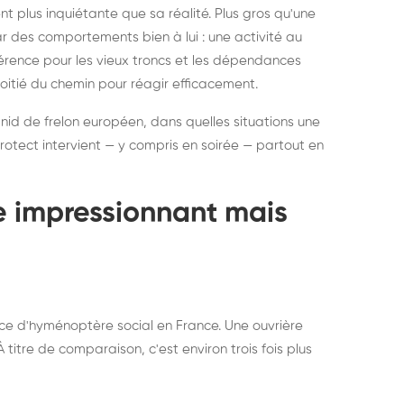
ratisation : éliminer
Traitemen
 plus inquiétante que sa réalité. Plus gros qu'une
rablement rats et
de lit : de
par des comportements bien à lui : une activité au
uris, partout en France
partout e
éférence pour les vieux troncs et les dépendances
moitié du chemin pour réagir efficacement.
 nid de frelon européen, dans quelles situations une
otect intervient — y compris en soirée — partout en
te impressionnant mais
ce d'hyménoptère social en France. Une ouvrière
titre de comparaison, c'est environ trois fois plus