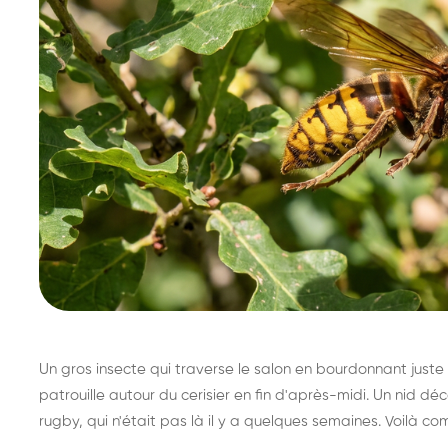
Un gros insecte qui traverse le salon en bourdonnant juste 
patrouille autour du cerisier en fin d'après-midi. Un nid 
rugby, qui n'était pas là il y a quelques semaines. Voilà co