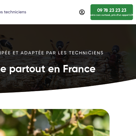
09 78 23 23 23
s techniciens
numéro non surtaxé, prix d’un appel LOCA
IPÉE ET ADAPTÉE PAR LES TECHNICIENS
ide partout en France