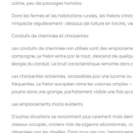
calme, peu de passages humains.
Dans les fermes et les habitations rurales, les frelons s'i
n'inspecte régulièrement : dessous de toiture en torchis, vie
Conduits de cheminée et charpentes
Les conduits de cheminée non utilisés sont des emplaceme
campagne. Le frelon entre par le haut, descend de quelque
élargie du conduit. Le bruit caractéristique remonte alors d
Les charpentes anciennes, accessibles par une lucarne ou
fréquentes. Le frelon européen aime les volumes amples — i
poutre dans une grange, parfaitement visible une fois qu'o
Les emplacements moins évidents
D'autres situations se rencontrent plus rarement mais dema
oiseaux occupés, anciens nids de pigeons abandonnés, cab
désertées par les abeilles. Dans tous ces cas, l'emplace