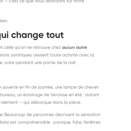
nts — c'est ce que nous abordons sur notre
éen.
qui change tout
et celle qu'on ne retrouve chez
aucun autre
lons asiatiques cessent toute activité avec la
e, voire pendant une partie de la nuit.
ée ouverte en fin de journée, une lampe de chevet
bureau, un éclairage de terrasse en été : autant
néralement — qui débarque dans la pièce.
rise. Beaucoup de personnes décrivent la sensation
ate est compréhensible : panique, fuite, fenêtres