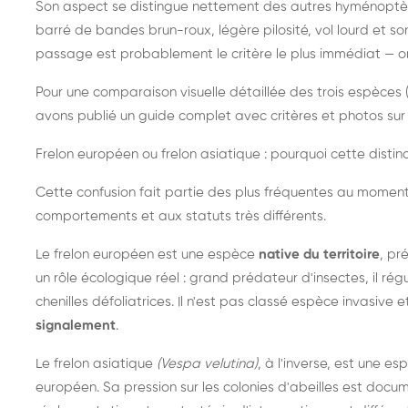
Son aspect se distingue nettement des autres hyménoptèr
barré de bandes brun-roux, légère pilosité, vol lourd et s
passage est probablement le critère le plus immédiat — on 
Pour une comparaison visuelle détaillée des trois espèces (
avons publié un guide complet avec critères et photos sur 
Frelon européen ou frelon asiatique : pourquoi cette distinc
Cette confusion fait partie des plus fréquentes au moment
comportements et aux statuts très différents.
Le frelon européen est une espèce
native du territoire
, pr
un rôle écologique réel : grand prédateur d'insectes, il r
chenilles défoliatrices. Il n'est pas classé espèce invasive et
signalement
.
Le frelon asiatique
(Vespa velutina)
, à l'inverse, est une es
européen. Sa pression sur les colonies d'abeilles est do