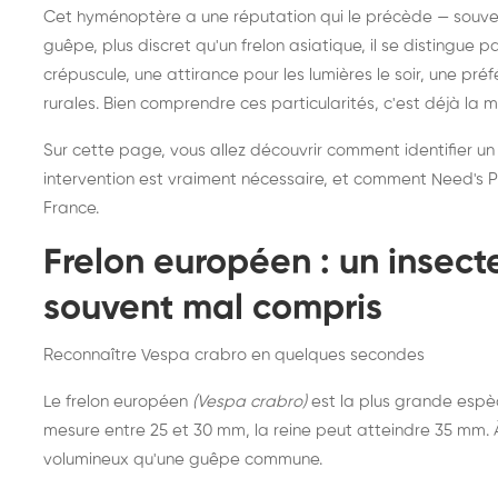
Destruction de nid de
Dé
Cet hyménoptère a une réputation qui le précède — souvent
frelons asiatiques :
du
guêpe, plus discret qu'un frelon asiatique, il se distingue 
intervention partout en
so
crépuscule, une attirance pour les lumières le soir, une pr
rurales. Bien comprendre ces particularités, c'est déjà la 
France
Sur cette page, vous allez découvrir comment identifier un
intervention est vraiment nécessaire, et comment Need's Pr
France.
Frelon européen : un insec
souvent mal compris
Reconnaître Vespa crabro en quelques secondes
Le frelon européen
(Vespa crabro)
est la plus grande espè
mesure entre 25 et 30 mm, la reine peut atteindre 35 mm. À 
volumineux qu'une guêpe commune.