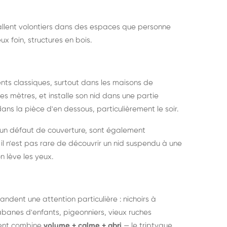
nstallent volontiers dans des espaces que personne
ux foin, structures en bois.
nts classiques, surtout dans les maisons de
s mètres, et installe son nid dans une partie
ans la pièce d'en dessous, particulièrement le soir.
 un défaut de couverture, sont également
l n'est pas rare de découvrir un nid suspendu à une
n lève les yeux.
ndent une attention particulière : nichoirs à
anes d'enfants, pigeonniers, vieux ruches
ment combine
volume + calme + abri
— le triptyque