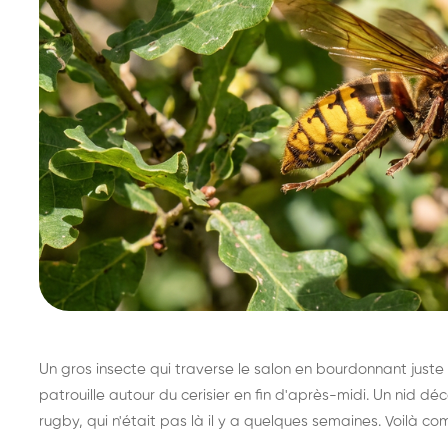
Un gros insecte qui traverse le salon en bourdonnant juste 
patrouille autour du cerisier en fin d'après-midi. Un nid 
rugby, qui n'était pas là il y a quelques semaines. Voilà co