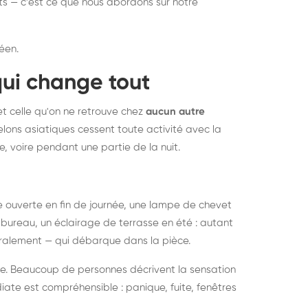
nts — c'est ce que nous abordons sur notre
éen.
qui change tout
et celle qu'on ne retrouve chez
aucun autre
lons asiatiques cessent toute activité avec la
e, voire pendant une partie de la nuit.
ée ouverte en fin de journée, une lampe de chevet
bureau, un éclairage de terrasse en été : autant
néralement — qui débarque dans la pièce.
rise. Beaucoup de personnes décrivent la sensation
ate est compréhensible : panique, fuite, fenêtres