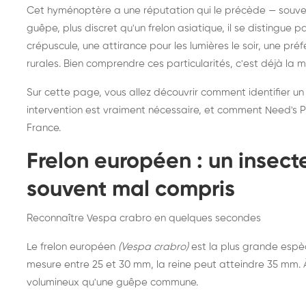
Destruction de nid de
Dé
Cet hyménoptère a une réputation qui le précède — souvent
frelons asiatiques :
du
guêpe, plus discret qu'un frelon asiatique, il se distingue 
intervention partout en
so
crépuscule, une attirance pour les lumières le soir, une pr
rurales. Bien comprendre ces particularités, c'est déjà la 
France
Sur cette page, vous allez découvrir comment identifier un
intervention est vraiment nécessaire, et comment Need's Pr
France.
Frelon européen : un insec
souvent mal compris
Reconnaître Vespa crabro en quelques secondes
Le frelon européen
(Vespa crabro)
est la plus grande espè
mesure entre 25 et 30 mm, la reine peut atteindre 35 mm. À 
volumineux qu'une guêpe commune.