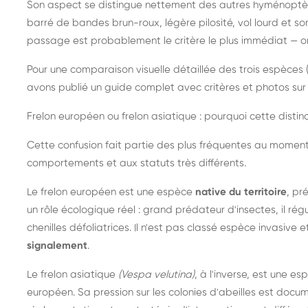
Son aspect se distingue nettement des autres hyménoptèr
barré de bandes brun-roux, légère pilosité, vol lourd et s
passage est probablement le critère le plus immédiat — on 
Pour une comparaison visuelle détaillée des trois espèces (
avons publié un guide complet avec critères et photos sur 
Frelon européen ou frelon asiatique : pourquoi cette distinc
Cette confusion fait partie des plus fréquentes au moment
comportements et aux statuts très différents.
Le frelon européen est une espèce
native du territoire
, pr
un rôle écologique réel : grand prédateur d'insectes, il r
chenilles défoliatrices. Il n'est pas classé espèce invasive et
signalement
.
Le frelon asiatique
(Vespa velutina)
, à l'inverse, est une es
européen. Sa pression sur les colonies d'abeilles est do