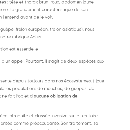
es : tête et thorax brun-roux, abdomen jaune
onore. Le grondement caractéristique de son
l'entend avant de le voir.
guêpe, frelon européen, frelon asiatique), nous
notre rubrique Actus.
tion est essentielle
 d'un appel. Pourtant, il s'agit de deux espèces aux
ésente depuis toujours dans nos écosystèmes. Il joue
égule les populations de mouches, de guêpes, de
 ne fait l'objet d'
aucune obligation de
pèce introduite et classée invasive sur le territoire
cumentée comme préoccupante. Son traitement, sa