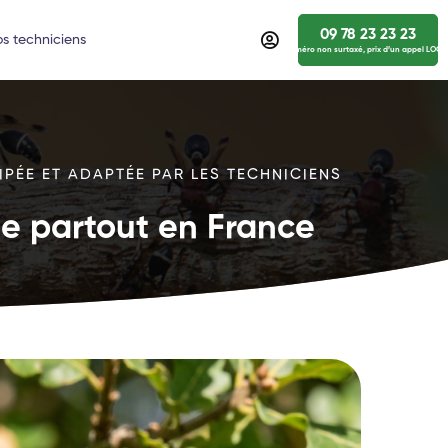
09 78 23 23 23
s techniciens
numéro non surtaxé, prix d’un appel LOCA
IPÉE ET ADAPTÉE PAR LES TECHNICIENS
ide partout en France