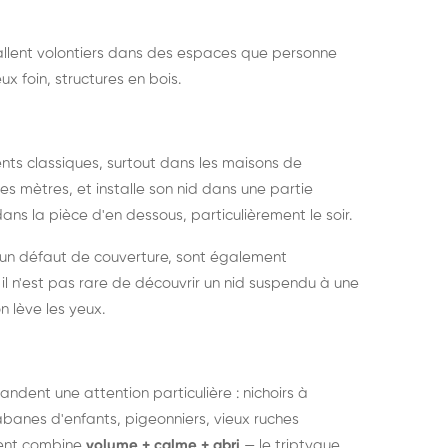
nstallent volontiers dans des espaces que personne
ux foin, structures en bois.
nts classiques, surtout dans les maisons de
s mètres, et installe son nid dans une partie
ans la pièce d'en dessous, particulièrement le soir.
 un défaut de couverture, sont également
l n'est pas rare de découvrir un nid suspendu à une
n lève les yeux.
ndent une attention particulière : nichoirs à
anes d'enfants, pigeonniers, vieux ruches
ment combine
volume + calme + abri
— le triptyque