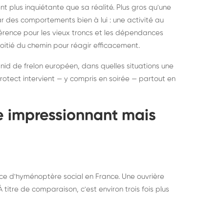
ratisation : éliminer
Traitemen
 plus inquiétante que sa réalité. Plus gros qu'une
rablement rats et
de lit : de
par des comportements bien à lui : une activité au
uris, partout en France
partout e
éférence pour les vieux troncs et les dépendances
moitié du chemin pour réagir efficacement.
 nid de frelon européen, dans quelles situations une
otect intervient — y compris en soirée — partout en
te impressionnant mais
ce d'hyménoptère social en France. Une ouvrière
titre de comparaison, c'est environ trois fois plus