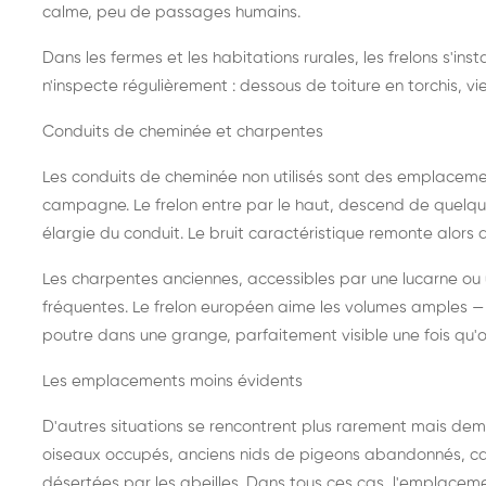
calme, peu de passages humains.
Dans les fermes et les habitations rurales, les frelons s'i
n'inspecte régulièrement : dessous de toiture en torchis, vie
Conduits de cheminée et charpentes
Les conduits de cheminée non utilisés sont des emplaceme
campagne. Le frelon entre par le haut, descend de quelque
élargie du conduit. Le bruit caractéristique remonte alors d
Les charpentes anciennes, accessibles par une lucarne ou
fréquentes. Le frelon européen aime les volumes amples — i
poutre dans une grange, parfaitement visible une fois qu'o
Les emplacements moins évidents
D'autres situations se rencontrent plus rarement mais dema
oiseaux occupés, anciens nids de pigeons abandonnés, cab
désertées par les abeilles. Dans tous ces cas, l'emplace