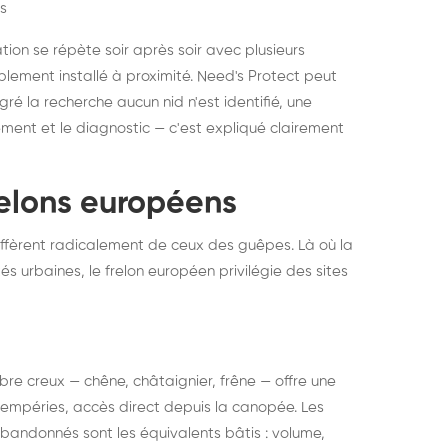
s
ation se répète soir après soir avec plusieurs
ablement installé à proximité. Need's Protect peut
algré la recherche aucun nid n'est identifié, une
ment et le diagnostic — c'est expliqué clairement
frelons européens
ffèrent radicalement de ceux des guêpes. Là où la
tés urbaines, le frelon européen privilégie des sites
 arbre creux — chêne, châtaignier, frêne — offre une
intempéries, accès direct depuis la canopée. Les
abandonnés sont les équivalents bâtis : volume,