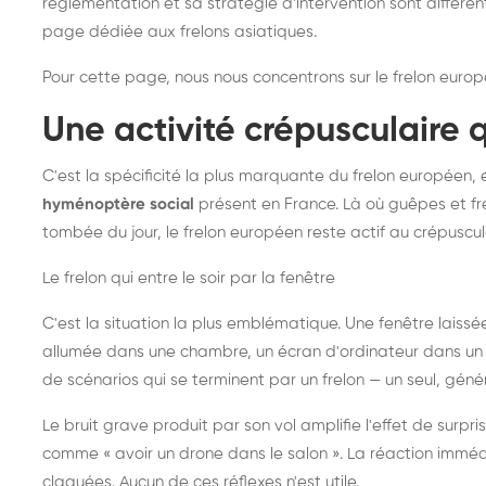
réglementation et sa stratégie d'intervention sont différe
page dédiée aux frelons asiatiques
.
Pour cette page, nous nous concentrons sur le frelon europ
Une activité crépusculaire 
C'est la spécificité la plus marquante du frelon européen, 
hyménoptère social
présent en France. Là où guêpes et fre
tombée du jour, le frelon européen reste actif au crépuscul
Le frelon qui entre le soir par la fenêtre
C'est la situation la plus emblématique. Une fenêtre laiss
allumée dans une chambre, un écran d'ordinateur dans un 
de scénarios qui se terminent par un frelon — un seul, gé
Le bruit grave produit par son vol amplifie l'effet de surp
comme « avoir un drone dans le salon ». La réaction immédi
claquées. Aucun de ces réflexes n'est utile.