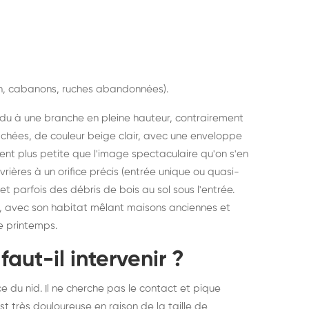
in, cabanons, ruches abandonnées).
endu à une branche en pleine hauteur, contrairement
mâchées, de couleur beige clair, avec une enveloppe
ent plus petite que l'image spectaculaire qu'on s'en
rières à un orifice précis (entrée unique ou quasi-
t parfois des débris de bois au sol sous l'entrée.
 avec son habitat mêlant maisons anciennes et
e printemps.
aut-il intervenir ?
 du nid. Il ne cherche pas le contact et pique
t très douloureuse en raison de la taille de