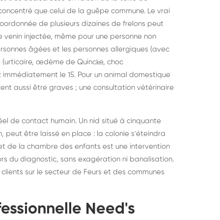
s concentré que celui de la guêpe commune. Le vrai
coordonnée de plusieurs dizaines de frelons peut
 de venin injectée, même pour une personne non
personnes âgées et les personnes allergiques (avec
 (urticaire, œdème de Quincke, choc
z immédiatement le 15. Pour un animal domestique
t aussi être graves ; une consultation vétérinaire
réel de contact humain. Un nid situé à cinquante
 peut être laissé en place : la colonie s'éteindra
let de la chambre des enfants est une intervention
lors du diagnostic, sans exagération ni banalisation.
 clients sur le secteur de Feurs et des communes
fessionnelle Need's