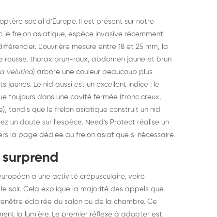
ptère social d'Europe. Il est présent sur notre
ec le frelon asiatique, espèce invasive récemment
ifférencier. L'ouvrière mesure entre 18 et 25 mm, la
ête rousse, thorax brun-roux, abdomen jaune et brun
a velutina
) arbore une couleur beaucoup plus
aunes. Le nid aussi est un excellent indice : le
que toujours dans une cavité fermée (tronc creux,
), tandis que le frelon asiatique construit un nid
ez un doute sur l'espèce, Need's Protect réalise un
ers la
page dédiée au frelon asiatique
si nécessaire.
 surprend
européen a une activité crépusculaire, voire
es le soir. Cela explique la majorité des appels que
a fenêtre éclairée du salon ou de la chambre. Ce
struction de nid de
Dératisatio
ent la lumière. Le premier réflexe à adopter est