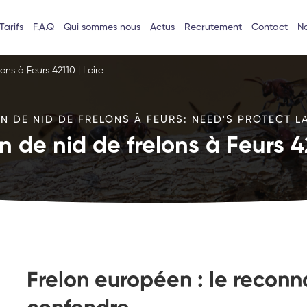
Tarifs
F.A.Q
Qui sommes nous
Actus
Recrutement
Contact
No
ons à Feurs 42110 | Loire
N DE NID DE FRELONS À FEURS: NEED'S PROTECT LA
n de nid de frelons à Feurs 42
Frelon européen : le reconn