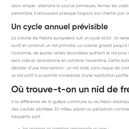
alors simple : éteindre la source lumineuse, fermer les volets
frelons : intervention
fr
pénombre. Il retrouvera presque toujours son chemin par où 
rapide partout en France
in
Fr
Un cycle annuel prévisible
La colonie de frelons européens suit un cycle strict : la re
avril) et construit un nid primaire. La colonie grossit jusqu'
l'automne, de jeunes reines fécondées quittent le nid pour h
sera vide et abandonné en octobre-novembre. Cette extin
décider d'une intervention : un nid isolé, sans risque de co
un nid actif à proximité immédiate d'une habitation justifie
Où trouve-t-on un nid de f
À la différence de la guêpe commune ou du frelon asiatiqu
des cavités abritées. En milieu urbain ou périurbain comme Fe
fréquents sont :
les greniers et combles aménagés ou non ;