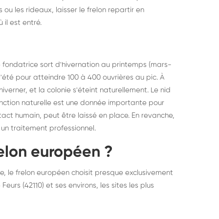
 ou les rideaux, laisser le frelon repartir en
elons asiatiques :
durablemen
il est entré.
tervention partout en
souris, pa
ance
ine fondatrice sort d'hivernation au printemps (mars-
à l'été pour atteindre 100 à 400 ouvrières au pic. À
iverner, et la colonie s'éteint naturellement. Le nid
ction naturelle est une donnée importante pour
ntact humain, peut être laissé en place. En revanche,
 un traitement professionnel.
relon européen ?
e, le frelon européen choisit presque exclusivement
urs (42110) et ses environs, les sites les plus