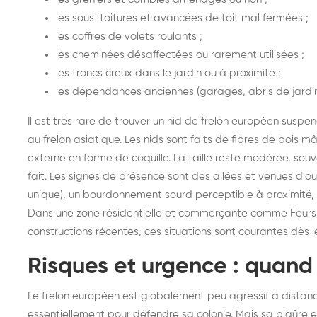
les sous-toitures et avancées de toit mal fermées ;
les coffres de volets roulants ;
les cheminées désaffectées ou rarement utilisées ;
les troncs creux dans le jardin ou à proximité ;
les dépendances anciennes (garages, abris de jard
Il est très rare de trouver un nid de frelon européen susp
au frelon asiatique. Les nids sont faits de fibres de bois 
externe en forme de coquille. La taille reste modérée, souv
fait. Les signes de présence sont des allées et venues d'ouv
unique), un bourdonnement sourd perceptible à proximité, e
Dans une zone résidentielle et commerçante comme Feurs,
constructions récentes, ces situations sont courantes dès l
Risques et urgence : quand f
Le frelon européen est globalement peu agressif à distance
essentiellement pour défendre sa colonie. Mais sa piqûre es