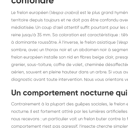
confondre
Le frelon européen (
Vespa crabro
) est le plus grand hyméno
territoire depuis toujours et ne doit pas être confondu av
médiatisée. Un coup d'œil attentif suffit pourtant pour les d
reine jusqu'à 35 mm. Sa coloration est caractéristique : t
à dominante roussâtre. À l'inverse, le frelon asiatique (
Vesp
sombre, avec un thorax noir et un abdomen noir à segments j
frelon européen installe son nid en fibres beige clair, pres
grenier, sous-toiture, coffre de volet, cheminée désaffectée
aérien, souvent en pleine hauteur dans un arbre. Si vous av
diagnostic avant toute intervention. Nous vous orientons v
Un comportement nocturne qui
Contrairement à la plupart des guêpes sociales, le frelon 
nocturne. Il est fortement attiré par les lumières artificiell
nous recevons : un particulier voit un frelon buter contre l
Destruction de nid de
De
comportement n'est pas agressif, l'insecte cherche simplem