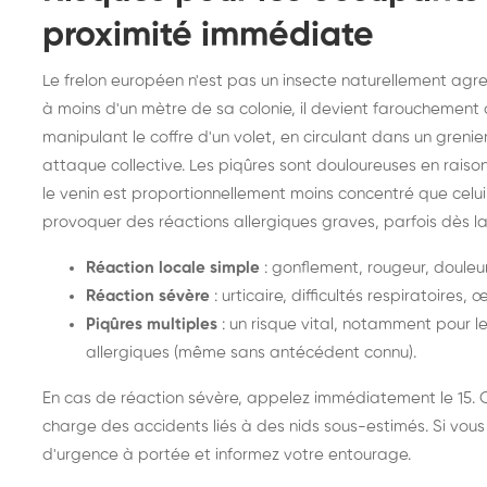
proximité immédiate
Le frelon européen n'est pas un insecte naturellement agres
à moins d'un mètre de sa colonie, il devient farouchement
manipulant le coffre d'un volet, en circulant dans un gren
attaque collective. Les piqûres sont douloureuses en raison d
le venin est proportionnellement moins concentré que cel
provoquer des réactions allergiques graves, parfois dès la
Réaction locale simple
: gonflement, rougeur, douleu
Réaction sévère
: urticaire, difficultés respiratoire
Piqûres multiples
: un risque vital, notamment pour l
allergiques (même sans antécédent connu).
En cas de réaction sévère, appelez immédiatement le 15. 
charge des accidents liés à des nids sous-estimés. Si vous
d'urgence à portée et informez votre entourage.