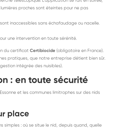
rche télescopique. L'application se fait en soirée,
s lumières proches sont éteintes pour ne pas
 sont inaccessibles sans échafaudage ou nacelle.
our une intervention en toute sérénité.
n du certificat
Certibiocide
(obligatoire en France).
s pratiques, que notre entreprise détient bien sûr.
estion intégrée des nuisibles).
n : en toute sécurité
'Essonne et les communes limitrophes sur des nids
ur place
simples : où se situe le nid, depuis quand, quelle