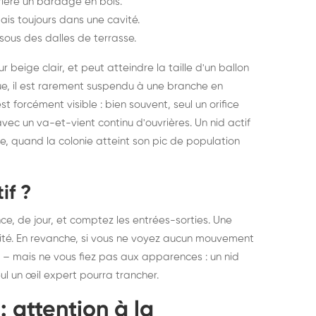
ière un bardage en bois.
ais toujours dans une cavité.
ous des dalles de terrasse.
beige clair, et peut atteindre la taille d'un ballon
ue, il est rarement suspendu à une branche en
t forcément visible : bien souvent, seul un orifice
avec un va-et-vient continu d'ouvrières. Un nid actif
e, quand la colonie atteint son pic de population
if ?
ce, de jour, et comptez les entrées-sorties. Une
ivité. En revanche, si vous ne voyez aucun mouvement
né – mais ne vous fiez pas aux apparences : un nid
eul un œil expert pourra trancher.
 attention à la