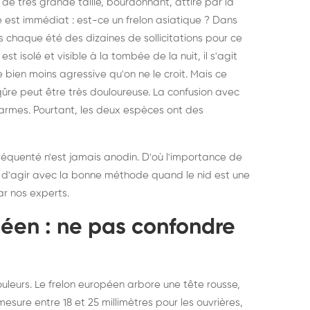
e très grande taille, bourdonnant, attiré par la
e est immédiat : est-ce un frelon asiatique ? Dans
 chaque été des dizaines de sollicitations pour ce
st isolé et visible à la tombée de la nuit, il s'agit
 bien moins agressive qu'on ne le croit. Mais ce
ûre peut être très douloureuse. La confusion avec
larmes. Pourtant, les deux espèces ont des
 fréquenté n'est jamais anodin. D'où l'importance de
et d'agir avec la bonne méthode quand le nid est une
ar nos experts.
péen : ne pas confondre
ouleurs. Le frelon européen arbore une tête rousse,
sure entre 18 et 25 millimètres pour les ouvrières,
struction de nid de
Dératisatio