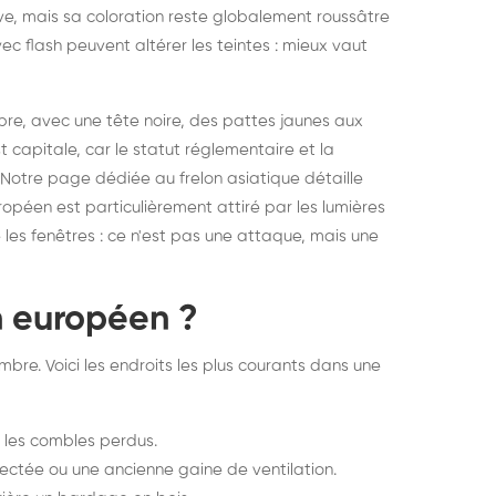
sive, mais sa coloration reste globalement roussâtre
elons asiatiques :
durablemen
c flash peuvent altérer les teintes : mieux vaut
tervention partout en
souris, pa
ance
bre, avec une tête noire, des pattes jaunes aux
 capitale, car le statut réglementaire et la
Notre page dédiée au frelon asiatique
détaille
uropéen est particulièrement attiré par les lumières
tre les fenêtres : ce n'est pas une attaque, mais une
n européen ?
bre. Voici les endroits les plus courants dans une
u les combles perdus.
ectée ou une ancienne gaine de ventilation.