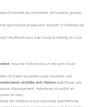
 risque d'incendie de charpente, de brûlures graves,
ortie secondaire et peuvent ressortir à l'intérieur de
ent insuffisant pour tuer toute la colonie, et vous
rotect
, nous ne traitons pas un nid sans l'avoir
uillon du frelon européen peut traverser une
combinaison ventilée anti-frelons
spécifique, une
férence d'équipement, méconnue du public et
avers le tissu.
 base de matière active autorisée (perméthrine,