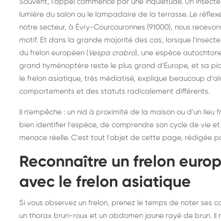
Souvent, l'appel commence par une inquiétude. Un insecte d
lumière du salon ou le lampadaire de la terrasse. Le réflex
notre secteur, à Évry-Courcouronnes (91000), nous recevons
motif. Et dans la grande majorité des cas, lorsque l'insecte e
du frelon européen (
Vespa crabro
), une espèce autochtone
grand hyménoptère reste le plus grand d'Europe, et sa piq
le frelon asiatique, très médiatisé, explique beaucoup d'a
comportements et des statuts radicalement différents.
Il n'empêche : un nid à proximité de la maison ou d'un lieu
bien identifier l'espèce, de comprendre son cycle de vie 
menace réelle. C'est tout l'objet de cette page, rédigée p
Reconnaître un frelon euro
avec le frelon asiatique
Si vous observez un frelon, prenez le temps de noter ses c
un thorax brun-roux et un abdomen jaune rayé de brun. Il me
Destruction de nid de
De