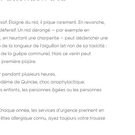
sif. Éloigné du nid, il pique rarement. En revanche,
 défensif. Un nid dérangé — par exemple en
ier, en heurtant une charpente — peut déclencher une
e la longueur de l'aiguillon (et non de sa toxicité :
ui de la guêpe commune). Mais ce venin peut
 première piqûre.
r pendant plusieurs heures.
s, œdème de Quincke, choc anaphylactique.
es enfants, les personnes âgées ou les personnes
Chaque année, les services d'urgence prennent en
 êtes allergique connu, ayez toujours votre trousse