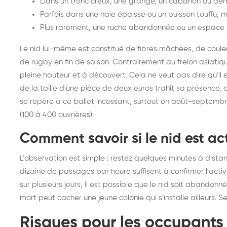
Dans un tronc creux, une grange, un cabanon ou derr
Parfois dans une haie épaisse ou un buisson touffu, m
Plus rarement, une ruche abandonnée ou un espace s
Le nid lui-même est constitué de fibres mâchées, de couleur 
de rugby en fin de saison. Contrairement au frelon asiatiq
pleine hauteur et à découvert. Cela ne veut pas dire qu'il es
de la taille d'une pièce de deux euros trahit sa présence, 
se repère à ce ballet incessant, surtout en août-septembr
(100 à 400 ouvrières).
Comment savoir si le nid est act
L'observation est simple : restez quelques minutes à distan
dizaine de passages par heure suffisent à confirmer l'act
sur plusieurs jours, il est possible que le nid soit abandon
mort peut cacher une jeune colonie qui s'installe ailleurs. S
Risques pour les occupants :