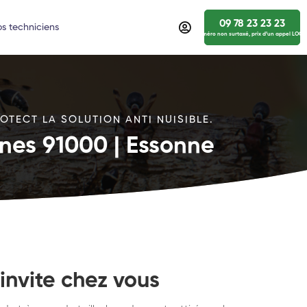
09 78 23 23 23
s techniciens
numéro non surtaxé, prix d’un appel LOCA
TECT LA SOLUTION ANTI NUISIBLE.
nnes 91000 | Essonne
invite chez vous