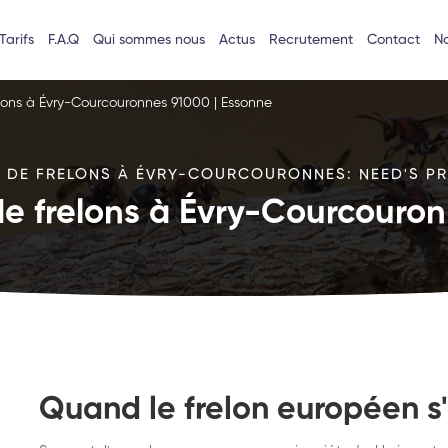
Tarifs
F.A.Q
Qui sommes nous
Actus
Recrutement
Contact
No
elons à Évry-Courcouronnes 91000 | Essonne
D DE FRELONS À ÉVRY-COURCOURONNES: NEED'S PRO
de frelons à Évry-Courcouro
Quand le frelon européen s'