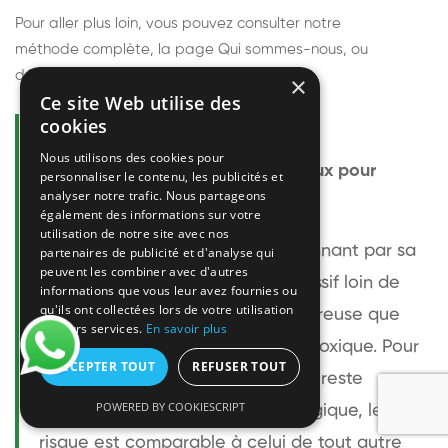
Pour aller plus loin, vous pouvez consulter notre
méthode complète
, la page
Qui sommes-nous
, ou
découvrir
nos techniciens
.
×
Ce site Web utilise des
cookies
Questions fréquentes
Nous utilisons des cookies pour
Le frelon européen est-il dangereux pour
personnaliser le contenu, les publicités et
analyser notre trafic. Nous partageons
l'homme ?
également des informations sur votre
utilisation de notre site avec nos
Le frelon européen est impressionnant par sa
partenaires de publicité et d'analyse qui
peuvent les combiner avec d'autres
taille mais relativement peu agressif loin de
informations que vous leur avez fournies ou
qu'ils ont collectées lors de votre utilisation
son nid. Sa piqûre est plus douloureuse que
de leurs services.
En savoir plus
celle d'une guêpe sans être plus toxique. Pour
ACCEPTER TOUT
REFUSER TOUT
une personne non allergique, elle reste
POWERED BY COOKIESCRIPT
bénigne. Pour une personne allergique, le
risque est comparable à celui de tout autre