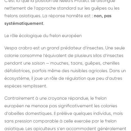
C'est ici que la position de Need's Protect se distingue
nettement de l'approche standard sur les guêpes ou les
frelons asiatiques. La réponse honnête est :
non, pas
systématiquement
.
Le rôle écologique du frelon européen
Vespa crabro est un grand prédateur d'insectes. Une seule
colonie consomme l'équivalent de plusieurs kilos d'insectes
pendant une saison — mouches, taons, guêpes, chenilles
défoliatrices, parfois même des nuisibles agricoles. Dans un
écosystème, il joue un rôle de régulation que peu d'autres
espèces remplissent.
Contrairement à une croyance répandue, le frelon
européen ne menace pas significativement les colonies
d'abeilles domestiques. Il prélève quelques individus, mais
sans pression comparable à celle exercée par le frelon
asiatique. Les apiculteurs s'en accommodent généralement