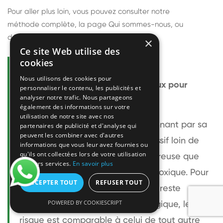
Pour aller plus loin, vous pouvez consulter notre
méthode complète
, la page
Qui sommes-nous
, ou
découvrir
nos techniciens
.
×
Ce site Web utilise des
cookies
Questions fréquentes
Nous utilisons des cookies pour
Le frelon européen est-il dangereux pour
personnaliser le contenu, les publicités et
analyser notre trafic. Nous partageons
l'homme ?
également des informations sur votre
utilisation de notre site avec nos
Le frelon européen est impressionnant par sa
partenaires de publicité et d'analyse qui
peuvent les combiner avec d'autres
taille mais relativement peu agressif loin de
informations que vous leur avez fournies ou
qu'ils ont collectées lors de votre utilisation
son nid. Sa piqûre est plus douloureuse que
de leurs services.
En savoir plus
celle d'une guêpe sans être plus toxique. Pour
ACCEPTER TOUT
REFUSER TOUT
une personne non allergique, elle reste
POWERED BY COOKIESCRIPT
bénigne. Pour une personne allergique, le
risque est comparable à celui de tout autre