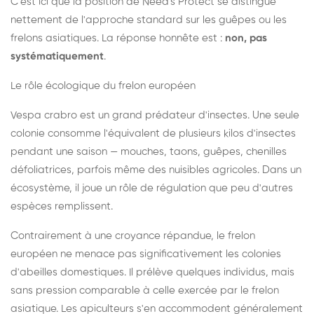
C'est ici que la position de Need's Protect se distingue
nettement de l'approche standard sur les guêpes ou les
frelons asiatiques. La réponse honnête est :
non, pas
systématiquement
.
Le rôle écologique du frelon européen
Vespa crabro est un grand prédateur d'insectes. Une seule
colonie consomme l'équivalent de plusieurs kilos d'insectes
pendant une saison — mouches, taons, guêpes, chenilles
défoliatrices, parfois même des nuisibles agricoles. Dans un
écosystème, il joue un rôle de régulation que peu d'autres
espèces remplissent.
Contrairement à une croyance répandue, le frelon
européen ne menace pas significativement les colonies
d'abeilles domestiques. Il prélève quelques individus, mais
sans pression comparable à celle exercée par le frelon
asiatique. Les apiculteurs s'en accommodent généralement