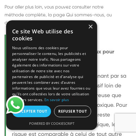
Pour aller plus loin, vous pouvez consulter notre
méthode complète
, la page
Qui sommes-nous
, ou
découvrir
nos techniciens
.
×
Ce site Web utilise des
cookies
Questions fréquentes
Nous utilisons des cookies pour
Le frelon européen est-il dangereux pour
personnaliser le contenu, les publicités et
analyser notre trafic. Nous partageons
l'homme ?
également des informations sur votre
utilisation de notre site avec nos
Le frelon européen est impressionnant par sa
partenaires de publicité et d'analyse qui
peuvent les combiner avec d'autres
taille mais relativement peu agressif loin de
informations que vous leur avez fournies ou
qu'ils ont collectées lors de votre utilisation
son nid. Sa piqûre est plus douloureuse que
de leurs services.
En savoir plus
celle d'une guêpe sans être plus toxique. Pour
ACCEPTER TOUT
REFUSER TOUT
une personne non allergique, elle reste
POWERED BY COOKIESCRIPT
bénigne. Pour une personne allergique, le
risque est comparable à celui de tout autre