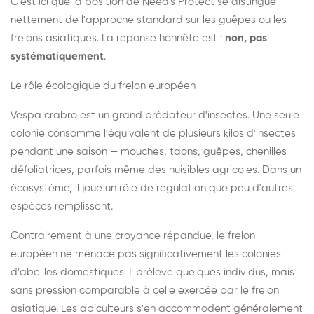
C'est ici que la position de Need's Protect se distingue
nettement de l'approche standard sur les guêpes ou les
frelons asiatiques. La réponse honnête est :
non, pas
systématiquement
.
Le rôle écologique du frelon européen
Vespa crabro est un grand prédateur d'insectes. Une seule
colonie consomme l'équivalent de plusieurs kilos d'insectes
pendant une saison — mouches, taons, guêpes, chenilles
défoliatrices, parfois même des nuisibles agricoles. Dans un
écosystème, il joue un rôle de régulation que peu d'autres
espèces remplissent.
Contrairement à une croyance répandue, le frelon
européen ne menace pas significativement les colonies
d'abeilles domestiques. Il prélève quelques individus, mais
sans pression comparable à celle exercée par le frelon
asiatique. Les apiculteurs s'en accommodent généralement