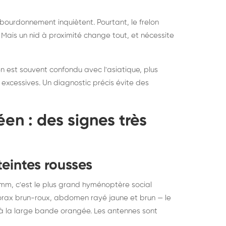
on bourdonnement inquiètent. Pourtant, le frelon
d. Mais un nid à proximité change tout, et nécessite
éen est souvent confondu avec l'asiatique, plus
excessives. Un diagnostic précis évite des
en : des signes très
eintes rousses
 mm, c'est le plus grand hyménoptère social
horax brun-roux, abdomen rayé jaune et brun — le
t à la large bande orangée. Les antennes sont
struction de nid de
Dératisatio