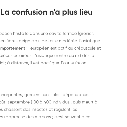
elons asiatiques :
durablemen
La confusion n'a plus lieu
tervention partout en
souris, pa
ance
opéen l'installe dans une cavité fermée (grenier,
n fibres beige clair, de taille modérée. L'asiatique
omportement :
l'européen est actif au crépuscule et
 pièces éclairées. L'asiatique rentre au nid dès la
; à distance, il est pacifique. Pour le frelon
s charpentes, greniers non isolés, dépendances :
août-septembre (100 à 400 individus), puis meurt à
res chassent des insectes et régulent les
 les rapproche des maisons ; c'est souvent à ce