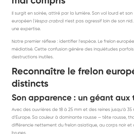
mal compris
Il surgit en soirée, attiré par la lumière. Son vol lourd et s
européen (
Vespa crabro
) n'est pas agressif loin de son ni
une expertise.
Notre premier réflexe : identifier l'espèce. Le frelon europ
médiatisé. Cette confusion génère des inquiétudes parfois 
destructions inutiles.
Reconnaître le frelon europé
distincts
Son apparence : un géant aux t
Avec des ouvrières de 18 à 25 mm et des reines jusqu'à 35
d'Europe. Sa couleur à dominante rousse — tête rousse, t
différencie nettement du frelon asiatique, au corps noir e
Destruction de nid de
De
brunes.