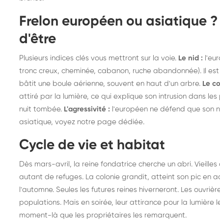
frelons : intervention
fr
Frelon européen ou asiatique ? 
rapide partout en France
in
d'être
Fr
Plusieurs indices clés vous mettront sur la voie.
Le nid :
l'eur
tronc creux, cheminée, cabanon, ruche abandonnée). Il est e
bâtit une boule aérienne, souvent en haut d'un arbre.
Le c
attiré par la lumière, ce qui explique son intrusion dans les
nuit tombée.
L'agressivité :
l'européen ne défend que son nid 
asiatique, voyez
notre page dédiée
.
Cycle de vie et habitat
Dès mars-avril, la reine fondatrice cherche un abri. Vieille
autant de refuges. La colonie grandit, atteint son pic en 
l'automne. Seules les futures reines hiverneront. Les ouvriè
populations. Mais en soirée, leur attirance pour la lumière
moment-là que les propriétaires les remarquent.