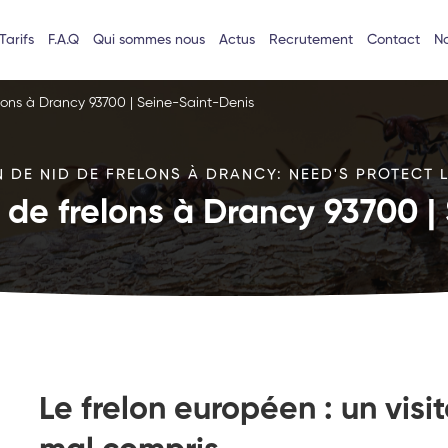
Tarifs
F.A.Q
Qui sommes nous
Actus
Recrutement
Contact
No
elons à Drancy 93700 | Seine-Saint-Denis
 DE NID DE FRELONS À DRANCY: NEED'S PROTECT L
 de frelons à Drancy 93700 
Le frelon européen : un vis