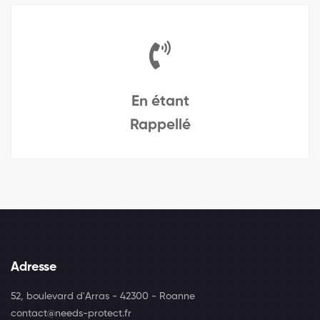
En étant
Rappellé
Adresse
52, boulevard d'Arras - 42300 - Roanne
contact@needs-protect.fr