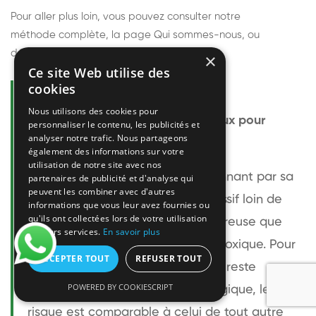
Pour aller plus loin, vous pouvez consulter notre
méthode complète
, la page
Qui sommes-nous
, ou
découvrir
nos techniciens
.
×
Ce site Web utilise des
cookies
Questions fréquentes
Nous utilisons des cookies pour
Le frelon européen est-il dangereux pour
personnaliser le contenu, les publicités et
analyser notre trafic. Nous partageons
l'homme ?
également des informations sur votre
utilisation de notre site avec nos
Le frelon européen est impressionnant par sa
partenaires de publicité et d'analyse qui
peuvent les combiner avec d'autres
taille mais relativement peu agressif loin de
informations que vous leur avez fournies ou
qu'ils ont collectées lors de votre utilisation
son nid. Sa piqûre est plus douloureuse que
de leurs services.
En savoir plus
celle d'une guêpe sans être plus toxique. Pour
ACCEPTER TOUT
REFUSER TOUT
une personne non allergique, elle reste
POWERED BY COOKIESCRIPT
bénigne. Pour une personne allergique, le
risque est comparable à celui de tout autre