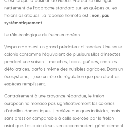
C'est ici que la position de Need's Protect se distingue
nettement de l'approche standard sur les guêpes ou les
frelons asiatiques. La réponse honnête est :
non, pas
systématiquement
.
Le rôle écologique du frelon européen
Vespa crabro est un grand prédateur d'insectes. Une seule
colonie consomme l'équivalent de plusieurs kilos d'insectes
pendant une saison — mouches, taons, guêpes, chenilles
défoliatrices, parfois même des nuisibles agricoles. Dans un
écosystème, il joue un rôle de régulation que peu d'autres
espèces remplissent.
Contrairement à une croyance répandue, le frelon
européen ne menace pas significativement les colonies
d'abeilles domestiques. Il prélève quelques individus, mais
sans pression comparable à celle exercée par le frelon
asiatique. Les apiculteurs s'en accommodent généralement