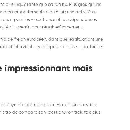
ratisation : éliminer
Traitemen
 plus inquiétante que sa réalité. Plus gros qu'une
rablement rats et
de lit : de
par des comportements bien à lui : une activité au
uris, partout en France
partout e
éférence pour les vieux troncs et les dépendances
moitié du chemin pour réagir efficacement.
 nid de frelon européen, dans quelles situations une
otect intervient — y compris en soirée — partout en
te impressionnant mais
ce d'hyménoptère social en France. Une ouvrière
titre de comparaison, c'est environ trois fois plus