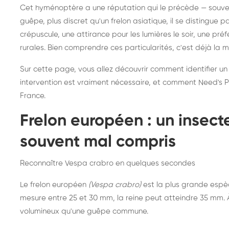
Destruction de nid de
Dé
Cet hyménoptère a une réputation qui le précède — souvent
frelons asiatiques :
du
guêpe, plus discret qu'un frelon asiatique, il se distingue 
intervention partout en
so
crépuscule, une attirance pour les lumières le soir, une pr
rurales. Bien comprendre ces particularités, c'est déjà la 
France
Sur cette page, vous allez découvrir comment identifier un
intervention est vraiment nécessaire, et comment Need's Pr
France.
Frelon européen : un insec
souvent mal compris
Reconnaître Vespa crabro en quelques secondes
Le frelon européen
(Vespa crabro)
est la plus grande espè
mesure entre 25 et 30 mm, la reine peut atteindre 35 mm. À 
volumineux qu'une guêpe commune.