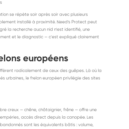
s
ation se répète soir après soir avec plusieurs
ablement installé à proximité. Need's Protect peut
algré la recherche aucun nid n'est identifié, une
ment et le diagnostic — c'est expliqué clairement
frelons européens
ffèrent radicalement de ceux des guêpes. Là où la
tés urbaines, le frelon européen privilégie des sites
 arbre creux — chêne, châtaignier, frêne — offre une
intempéries, accès direct depuis la canopée. Les
abandonnés sont les équivalents bâtis : volume,