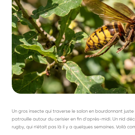
Un gros insecte qui traverse le salon en bourdonnant juste 
patrouille autour du cerisier en fin d'après-midi. Un nid 
rugby, qui n'était pas là il y a quelques semaines. Voilà co