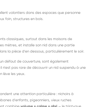
nstallent volontiers dans des espaces que personne
ux foin, structures en bois.
nts classiques, surtout dans les maisons de
s mètres, et installe son nid dans une partie
ans la pièce d'en dessous, particulièrement le soir.
 un défaut de couverture, sont également
l n'est pas rare de découvrir un nid suspendu à une
n lève les yeux.
ndent une attention particulière : nichoirs à
anes d'enfants, pigeonniers, vieux ruches
ment combine
volume + calme + abri
— le triptyque