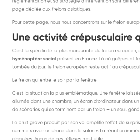
réglementation et sa stratégie d'intervention sont différe
page dédiée aux frelons asiatiques
.
Pour cette page, nous nous concentrons sur le frelon europ
Une activité crépusculaire 
C'est la spécificité la plus marquante du frelon européen, 
hyménoptère social
présent en France. Là où guêpes et fre
tombée du jour, le frelon européen reste actif au crépuscul
Le frelon qui entre le soir par la fenêtre
C'est la situation la plus emblématique. Une fenêtre laiss
allumée dans une chambre, un écran d'ordinateur dans un 
de scénarios qui se terminent par un frelon — un seul, gé
Le bruit grave produit par son vol amplifie l'effet de surp
comme « avoir un drone dans le salon ». La réaction immédi
claquées. Aucun de ces réflexes n'est utile.