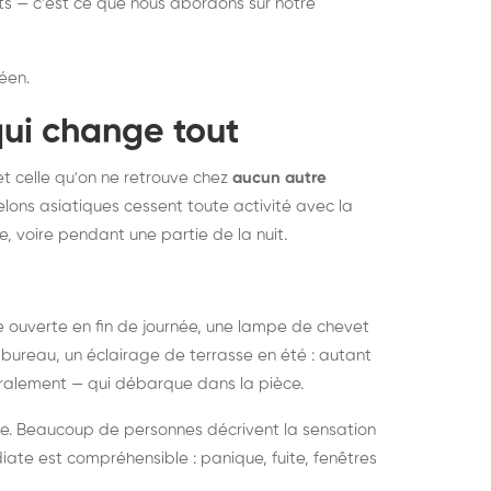
nts — c'est ce que nous abordons sur notre
éen.
qui change tout
et celle qu'on ne retrouve chez
aucun autre
lons asiatiques cessent toute activité avec la
e, voire pendant une partie de la nuit.
ée ouverte en fin de journée, une lampe de chevet
bureau, un éclairage de terrasse en été : autant
néralement — qui débarque dans la pièce.
rise. Beaucoup de personnes décrivent la sensation
ate est compréhensible : panique, fuite, fenêtres