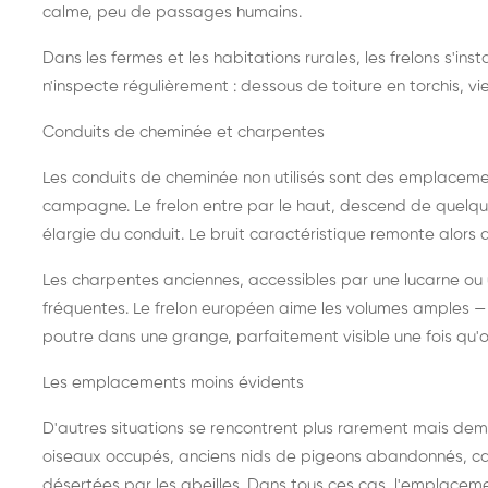
calme, peu de passages humains.
Dans les fermes et les habitations rurales, les frelons s'i
n'inspecte régulièrement : dessous de toiture en torchis, vie
Conduits de cheminée et charpentes
Les conduits de cheminée non utilisés sont des emplaceme
campagne. Le frelon entre par le haut, descend de quelque
élargie du conduit. Le bruit caractéristique remonte alors d
Les charpentes anciennes, accessibles par une lucarne ou
fréquentes. Le frelon européen aime les volumes amples — i
poutre dans une grange, parfaitement visible une fois qu'o
Les emplacements moins évidents
D'autres situations se rencontrent plus rarement mais dema
oiseaux occupés, anciens nids de pigeons abandonnés, cab
désertées par les abeilles. Dans tous ces cas, l'emplace