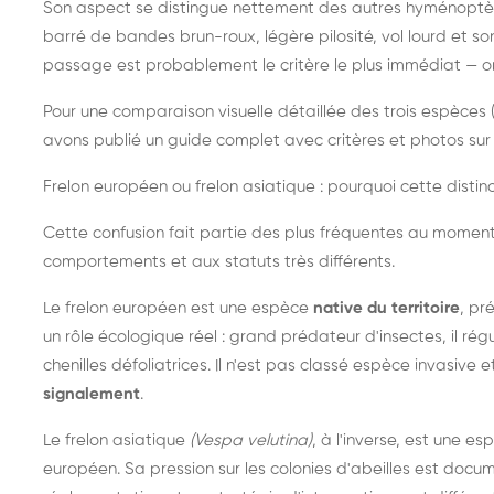
Son aspect se distingue nettement des autres hyménoptèr
barré de bandes brun-roux, légère pilosité, vol lourd et s
passage est probablement le critère le plus immédiat — on 
Pour une comparaison visuelle détaillée des trois espèces (
avons publié un guide complet avec critères et photos sur 
Frelon européen ou frelon asiatique : pourquoi cette distinc
Cette confusion fait partie des plus fréquentes au moment
comportements et aux statuts très différents.
Le frelon européen est une espèce
native du territoire
, pr
un rôle écologique réel : grand prédateur d'insectes, il r
chenilles défoliatrices. Il n'est pas classé espèce invasive et
signalement
.
Le frelon asiatique
(Vespa velutina)
, à l'inverse, est une es
européen. Sa pression sur les colonies d'abeilles est do