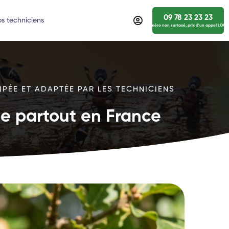
09 78 23 23 23
s techniciens
numéro non surtaxé, prix d’un appel LOCA
IPÉE ET ADAPTÉE PAR LES TECHNICIENS
ide partout en France