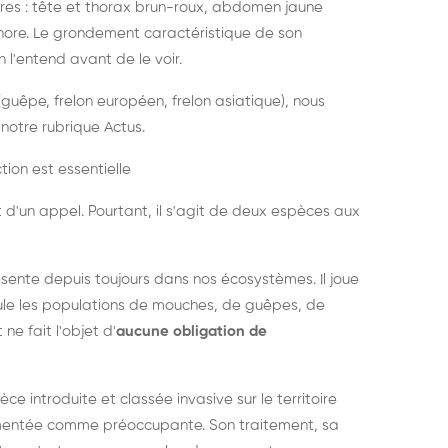
es : tête et thorax brun-roux, abdomen jaune
onore. Le grondement caractéristique de son
l'entend avant de le voir.
guêpe, frelon européen, frelon asiatique), nous
notre rubrique Actus.
tion est essentielle
 d'un appel. Pourtant, il s'agit de deux espèces aux
ésente depuis toujours dans nos écosystèmes. Il joue
égule les populations de mouches, de guêpes, de
 ne fait l'objet d'
aucune obligation de
pèce introduite et classée invasive sur le territoire
cumentée comme préoccupante. Son traitement, sa