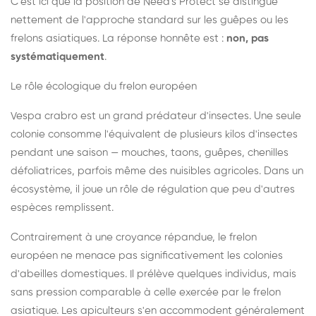
C'est ici que la position de Need's Protect se distingue
nettement de l'approche standard sur les guêpes ou les
frelons asiatiques. La réponse honnête est :
non, pas
systématiquement
.
Le rôle écologique du frelon européen
Vespa crabro est un grand prédateur d'insectes. Une seule
colonie consomme l'équivalent de plusieurs kilos d'insectes
pendant une saison — mouches, taons, guêpes, chenilles
défoliatrices, parfois même des nuisibles agricoles. Dans un
écosystème, il joue un rôle de régulation que peu d'autres
espèces remplissent.
Contrairement à une croyance répandue, le frelon
européen ne menace pas significativement les colonies
d'abeilles domestiques. Il prélève quelques individus, mais
sans pression comparable à celle exercée par le frelon
asiatique. Les apiculteurs s'en accommodent généralement