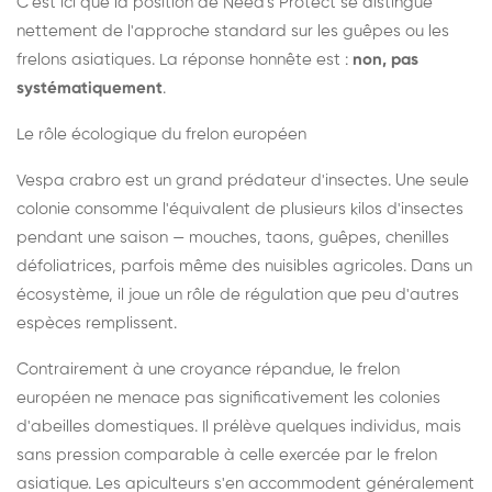
C'est ici que la position de Need's Protect se distingue
nettement de l'approche standard sur les guêpes ou les
frelons asiatiques. La réponse honnête est :
non, pas
systématiquement
.
Le rôle écologique du frelon européen
Vespa crabro est un grand prédateur d'insectes. Une seule
colonie consomme l'équivalent de plusieurs kilos d'insectes
pendant une saison — mouches, taons, guêpes, chenilles
défoliatrices, parfois même des nuisibles agricoles. Dans un
écosystème, il joue un rôle de régulation que peu d'autres
espèces remplissent.
Contrairement à une croyance répandue, le frelon
européen ne menace pas significativement les colonies
d'abeilles domestiques. Il prélève quelques individus, mais
sans pression comparable à celle exercée par le frelon
asiatique. Les apiculteurs s'en accommodent généralement