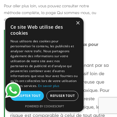
Pour aller plus loin, vous pouvez consulter notre
méthode complète
, la page
Qui sommes-nous
, ou
découvrir
nos techniciens
.
×
Ce site Web utilise des
cookies
Questions fréquentes
Nous utilisons des cookies pour
Le frelon européen est-il dangereux pour
personnaliser le contenu, les publicités et
analyser notre trafic. Nous partageons
l'homme ?
également des informations sur votre
utilisation de notre site avec nos
Le frelon européen est impressionnant par sa
partenaires de publicité et d'analyse qui
peuvent les combiner avec d'autres
taille mais relativement peu agressif loin de
informations que vous leur avez fournies ou
qu'ils ont collectées lors de votre utilisation
son nid. Sa piqûre est plus douloureuse que
de leurs services.
En savoir plus
celle d'une guêpe sans être plus toxique. Pour
ACCEPTER TOUT
REFUSER TOUT
une personne non allergique, elle reste
POWERED BY COOKIESCRIPT
bénigne. Pour une personne allergique, le
risque est comparable à celui de tout autre