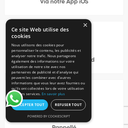
Via notre App iOS
×
Ce site Web utilise des
cookies
Nous utilisons des cookies pour
personnaliser le contenu, les publicités et
analyser notre trafic. Nous partageons
Via notre App Android
également des informations sur votre
utilisation de notre site avec nos
partenaires de publicité et d'analyse qui
peuvent les combiner avec d'autres
informations que vous leur avez fournies ou
qu'ils ont collectées lors de votre utilisation
de leurs services.
En savoir plus
ACCEPTER TOUT
REFUSER TOUT
POWERED BY COOKIESCRIPT
En étant
Rappellé