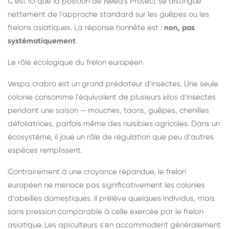
C'est ici que la position de Need's Protect se distingue
nettement de l'approche standard sur les guêpes ou les
frelons asiatiques. La réponse honnête est :
non, pas
systématiquement
.
Le rôle écologique du frelon européen
Vespa crabro est un grand prédateur d'insectes. Une seule
colonie consomme l'équivalent de plusieurs kilos d'insectes
pendant une saison — mouches, taons, guêpes, chenilles
défoliatrices, parfois même des nuisibles agricoles. Dans un
écosystème, il joue un rôle de régulation que peu d'autres
espèces remplissent.
Contrairement à une croyance répandue, le frelon
européen ne menace pas significativement les colonies
d'abeilles domestiques. Il prélève quelques individus, mais
sans pression comparable à celle exercée par le frelon
asiatique. Les apiculteurs s'en accommodent généralement