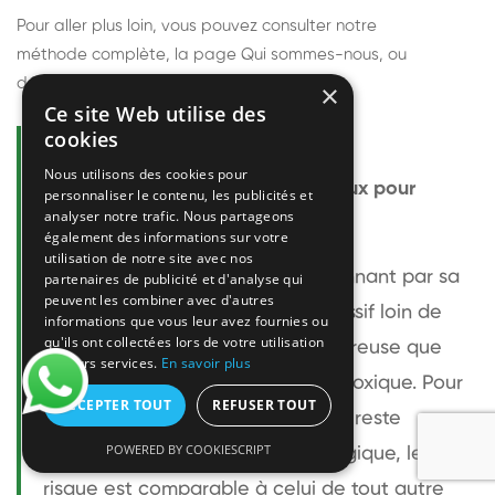
Pour aller plus loin, vous pouvez consulter notre
méthode complète
, la page
Qui sommes-nous
, ou
découvrir
nos techniciens
.
×
Ce site Web utilise des
cookies
Questions fréquentes
Nous utilisons des cookies pour
Le frelon européen est-il dangereux pour
personnaliser le contenu, les publicités et
analyser notre trafic. Nous partageons
l'homme ?
également des informations sur votre
utilisation de notre site avec nos
Le frelon européen est impressionnant par sa
partenaires de publicité et d'analyse qui
peuvent les combiner avec d'autres
taille mais relativement peu agressif loin de
informations que vous leur avez fournies ou
qu'ils ont collectées lors de votre utilisation
son nid. Sa piqûre est plus douloureuse que
de leurs services.
En savoir plus
celle d'une guêpe sans être plus toxique. Pour
ACCEPTER TOUT
REFUSER TOUT
une personne non allergique, elle reste
POWERED BY COOKIESCRIPT
bénigne. Pour une personne allergique, le
risque est comparable à celui de tout autre