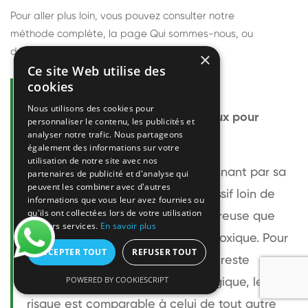
Pour aller plus loin, vous pouvez consulter notre
méthode complète
, la page
Qui sommes-nous
, ou
découvrir
nos techniciens
.
×
Ce site Web utilise des
cookies
Questions fréquentes
Nous utilisons des cookies pour
Le frelon européen est-il dangereux pour
personnaliser le contenu, les publicités et
analyser notre trafic. Nous partageons
l'homme ?
également des informations sur votre
utilisation de notre site avec nos
Le frelon européen est impressionnant par sa
partenaires de publicité et d'analyse qui
peuvent les combiner avec d'autres
taille mais relativement peu agressif loin de
informations que vous leur avez fournies ou
qu'ils ont collectées lors de votre utilisation
son nid. Sa piqûre est plus douloureuse que
de leurs services.
En savoir plus
celle d'une guêpe sans être plus toxique. Pour
ACCEPTER TOUT
REFUSER TOUT
une personne non allergique, elle reste
POWERED BY COOKIESCRIPT
bénigne. Pour une personne allergique, le
risque est comparable à celui de tout autre