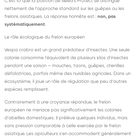
C'est ici que la position de Need's Protect se distingue
nettement de l'approche standard sur les guêpes ou les
frelons asiatiques. La réponse honnête est :
non, pas
systématiquement
.
Le rôle écologique du frelon européen
Vespa crabro est un grand prédateur d'insectes. Une seule
colonie consomme l'équivalent de plusieurs kilos d'insectes
pendant une saison — mouches, taons, guêpes, chenilles
défoliatrices, parfois même des nuisibles agricoles. Dans un
écosystème, il joue un rôle de régulation que peu d'autres
espèces remplissent.
Contrairement à une croyance répandue, le frelon
européen ne menace pas significativement les colonies
d'abeilles domestiques. Il prélève quelques individus, mais
sans pression comparable à celle exercée par le frelon
asiatique. Les apiculteurs s'en accommodent généralement