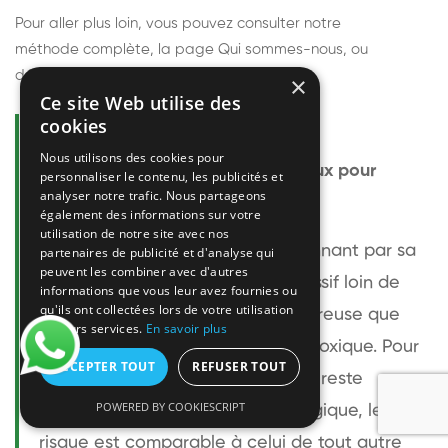
Pour aller plus loin, vous pouvez consulter notre
méthode complète
, la page
Qui sommes-nous
, ou
découvrir
nos techniciens
.
×
Ce site Web utilise des
cookies
Questions fréquentes
Nous utilisons des cookies pour
Le frelon européen est-il dangereux pour
personnaliser le contenu, les publicités et
analyser notre trafic. Nous partageons
l'homme ?
également des informations sur votre
utilisation de notre site avec nos
Le frelon européen est impressionnant par sa
partenaires de publicité et d'analyse qui
peuvent les combiner avec d'autres
taille mais relativement peu agressif loin de
informations que vous leur avez fournies ou
qu'ils ont collectées lors de votre utilisation
son nid. Sa piqûre est plus douloureuse que
de leurs services.
En savoir plus
celle d'une guêpe sans être plus toxique. Pour
ACCEPTER TOUT
REFUSER TOUT
une personne non allergique, elle reste
POWERED BY COOKIESCRIPT
bénigne. Pour une personne allergique, le
risque est comparable à celui de tout autre