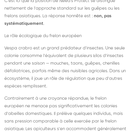
C'est ici que la position de Need's Protect se distingue
nettement de l'approche standard sur les guêpes ou les
frelons asiatiques. La réponse honnête est :
non, pas
systématiquement
.
Le rôle écologique du frelon européen
Vespa crabro est un grand prédateur d'insectes. Une seule
colonie consomme l'équivalent de plusieurs kilos d'insectes
pendant une saison — mouches, taons, guêpes, chenilles
défoliatrices, parfois même des nuisibles agricoles. Dans un
écosystème, il joue un rôle de régulation que peu d'autres
espèces remplissent.
Contrairement à une croyance répandue, le frelon
européen ne menace pas significativement les colonies
d'abeilles domestiques. Il prélève quelques individus, mais
sans pression comparable à celle exercée par le frelon
asiatique. Les apiculteurs s'en accommodent généralement