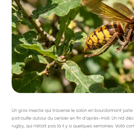
Un gros insecte qui traverse le salon en bourdonnant juste 
patrouille autour du cerisier en fin d'après-midi. Un nid 
rugby, qui n'était pas là il y a quelques semaines. Voilà co