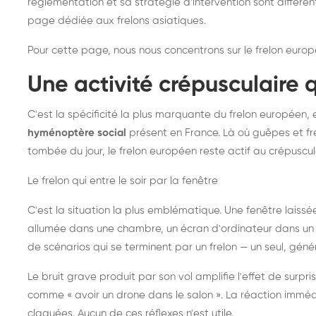
réglementation et sa stratégie d'intervention sont différe
page dédiée aux frelons asiatiques
.
Pour cette page, nous nous concentrons sur le frelon europ
Une activité crépusculaire 
C'est la spécificité la plus marquante du frelon européen, 
hyménoptère social
présent en France. Là où guêpes et fre
tombée du jour, le frelon européen reste actif au crépuscul
Le frelon qui entre le soir par la fenêtre
C'est la situation la plus emblématique. Une fenêtre laiss
allumée dans une chambre, un écran d'ordinateur dans un 
de scénarios qui se terminent par un frelon — un seul, gé
Le bruit grave produit par son vol amplifie l'effet de surp
comme « avoir un drone dans le salon ». La réaction immédi
claquées. Aucun de ces réflexes n'est utile.