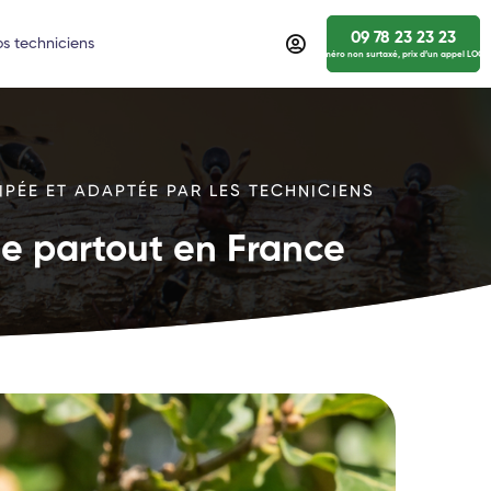
09 78 23 23 23
s techniciens
numéro non surtaxé, prix d’un appel LOCA
IPÉE ET ADAPTÉE PAR LES TECHNICIENS
ide partout en France