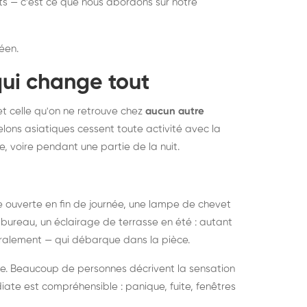
nts — c'est ce que nous abordons sur notre
éen.
qui change tout
et celle qu'on ne retrouve chez
aucun autre
lons asiatiques cessent toute activité avec la
e, voire pendant une partie de la nuit.
ée ouverte en fin de journée, une lampe de chevet
bureau, un éclairage de terrasse en été : autant
néralement — qui débarque dans la pièce.
rise. Beaucoup de personnes décrivent la sensation
ate est compréhensible : panique, fuite, fenêtres