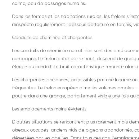
calme, peu de passages humains.
Dans les fermes et les habitations rurales, les frelons s'i
n'inspecte régulièrement : dessous de toiture en torchis, vie
Conduits de cheminée et charpentes
Les conduits de cheminée non utilisés sont des emplaceme
campagne. Le frelon entre par le haut, descend de quelque
élargie du conduit. Le bruit caractéristique remonte alors d
Les charpentes anciennes, accessibles par une lucarne ou
fréquentes. Le frelon européen aime les volumes amples — i
poutre dans une grange, parfaitement visible une fois qu'o
Les emplacements moins évidents
D'autres situations se rencontrent plus rarement mais dema
oiseaux occupés, anciens nids de pigeons abandonnés, cab
désertées par les abeilles. Dans tous ces cas, l'emplace