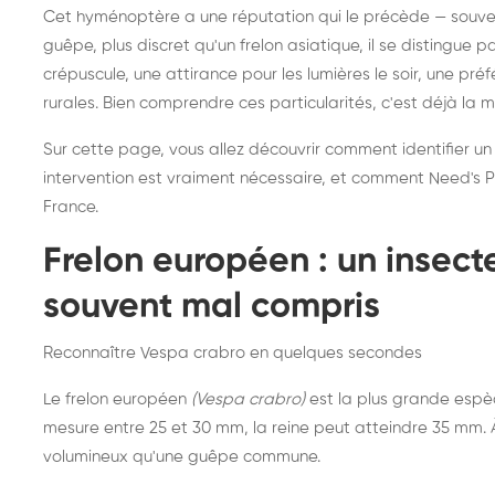
Destruction de nid de
Dé
Cet hyménoptère a une réputation qui le précède — souvent
frelons asiatiques :
du
guêpe, plus discret qu'un frelon asiatique, il se distingue 
intervention partout en
so
crépuscule, une attirance pour les lumières le soir, une pr
rurales. Bien comprendre ces particularités, c'est déjà la 
France
Sur cette page, vous allez découvrir comment identifier un
intervention est vraiment nécessaire, et comment Need's Pr
France.
Frelon européen : un insec
souvent mal compris
Reconnaître Vespa crabro en quelques secondes
Le frelon européen
(Vespa crabro)
est la plus grande espè
mesure entre 25 et 30 mm, la reine peut atteindre 35 mm. À 
volumineux qu'une guêpe commune.