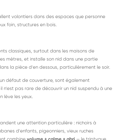
nstallent volontiers dans des espaces que personne
ux foin, structures en bois.
nts classiques, surtout dans les maisons de
s mètres, et installe son nid dans une partie
ans la pièce d'en dessous, particulièrement le soir.
 un défaut de couverture, sont également
l n'est pas rare de découvrir un nid suspendu à une
n lève les yeux.
ndent une attention particulière : nichoirs à
anes d'enfants, pigeonniers, vieux ruches
ment combine
volume + calme + abri
— le triptyque