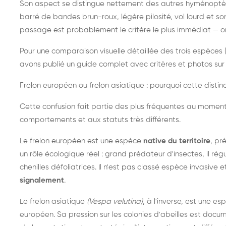
Son aspect se distingue nettement des autres hyménoptèr
barré de bandes brun-roux, légère pilosité, vol lourd et s
passage est probablement le critère le plus immédiat — on 
Pour une comparaison visuelle détaillée des trois espèces (
avons publié un guide complet avec critères et photos sur 
Frelon européen ou frelon asiatique : pourquoi cette distinc
Cette confusion fait partie des plus fréquentes au moment
comportements et aux statuts très différents.
Le frelon européen est une espèce
native du territoire
, pr
un rôle écologique réel : grand prédateur d'insectes, il r
chenilles défoliatrices. Il n'est pas classé espèce invasive et
signalement
.
Le frelon asiatique
(Vespa velutina)
, à l'inverse, est une es
européen. Sa pression sur les colonies d'abeilles est do