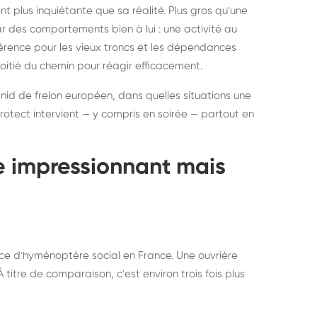
ratisation : éliminer
Traitemen
 plus inquiétante que sa réalité. Plus gros qu'une
rablement rats et
de lit : de
par des comportements bien à lui : une activité au
uris, partout en France
partout e
éférence pour les vieux troncs et les dépendances
moitié du chemin pour réagir efficacement.
 nid de frelon européen, dans quelles situations une
otect intervient — y compris en soirée — partout en
te impressionnant mais
ce d'hyménoptère social en France. Une ouvrière
titre de comparaison, c'est environ trois fois plus