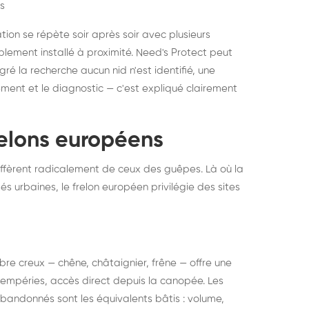
s
ation se répète soir après soir avec plusieurs
ablement installé à proximité. Need's Protect peut
algré la recherche aucun nid n'est identifié, une
ment et le diagnostic — c'est expliqué clairement
frelons européens
ffèrent radicalement de ceux des guêpes. Là où la
tés urbaines, le frelon européen privilégie des sites
 arbre creux — chêne, châtaignier, frêne — offre une
intempéries, accès direct depuis la canopée. Les
abandonnés sont les équivalents bâtis : volume,