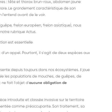
es : tête et thorax brun-roux, abdomen jaune
onore. Le grondement caractéristique de son
l'entend avant de le voir.
guêpe, frelon européen, frelon asiatique), nous
notre rubrique Actus.
tion est essentielle
 d'un appel. Pourtant, il s'agit de deux espèces aux
ésente depuis toujours dans nos écosystèmes. Il joue
égule les populations de mouches, de guêpes, de
 ne fait l'objet d'
aucune obligation de
pèce introduite et classée invasive sur le territoire
cumentée comme préoccupante. Son traitement, sa