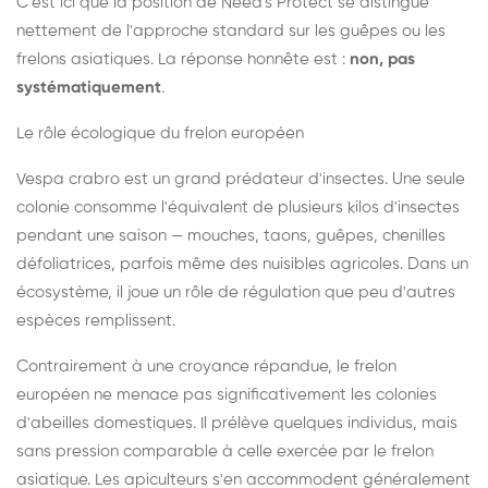
C'est ici que la position de Need's Protect se distingue
nettement de l'approche standard sur les guêpes ou les
frelons asiatiques. La réponse honnête est :
non, pas
systématiquement
.
Le rôle écologique du frelon européen
Vespa crabro est un grand prédateur d'insectes. Une seule
colonie consomme l'équivalent de plusieurs kilos d'insectes
pendant une saison — mouches, taons, guêpes, chenilles
défoliatrices, parfois même des nuisibles agricoles. Dans un
écosystème, il joue un rôle de régulation que peu d'autres
espèces remplissent.
Contrairement à une croyance répandue, le frelon
européen ne menace pas significativement les colonies
d'abeilles domestiques. Il prélève quelques individus, mais
sans pression comparable à celle exercée par le frelon
asiatique. Les apiculteurs s'en accommodent généralement