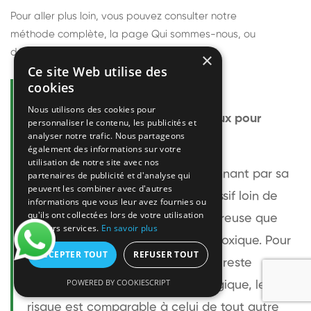
Pour aller plus loin, vous pouvez consulter notre
méthode complète
, la page
Qui sommes-nous
, ou
découvrir
nos techniciens
.
×
Ce site Web utilise des
cookies
Questions fréquentes
Nous utilisons des cookies pour
Le frelon européen est-il dangereux pour
personnaliser le contenu, les publicités et
analyser notre trafic. Nous partageons
l'homme ?
également des informations sur votre
utilisation de notre site avec nos
Le frelon européen est impressionnant par sa
partenaires de publicité et d'analyse qui
peuvent les combiner avec d'autres
taille mais relativement peu agressif loin de
informations que vous leur avez fournies ou
qu'ils ont collectées lors de votre utilisation
son nid. Sa piqûre est plus douloureuse que
de leurs services.
En savoir plus
celle d'une guêpe sans être plus toxique. Pour
ACCEPTER TOUT
REFUSER TOUT
une personne non allergique, elle reste
POWERED BY COOKIESCRIPT
bénigne. Pour une personne allergique, le
risque est comparable à celui de tout autre