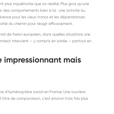
ratisation : éliminer
Traitemen
 plus inquiétante que sa réalité. Plus gros qu'une
rablement rats et
de lit : de
par des comportements bien à lui : une activité au
uris, partout en France
partout e
éférence pour les vieux troncs et les dépendances
moitié du chemin pour réagir efficacement.
 nid de frelon européen, dans quelles situations une
otect intervient — y compris en soirée — partout en
te impressionnant mais
ce d'hyménoptère social en France. Une ouvrière
titre de comparaison, c'est environ trois fois plus