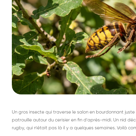
Un gros insecte qui traverse le salon en bourdonnant juste 
patrouille autour du cerisier en fin d'après-midi. Un nid 
rugby, qui n'était pas là il y a quelques semaines. Voilà co