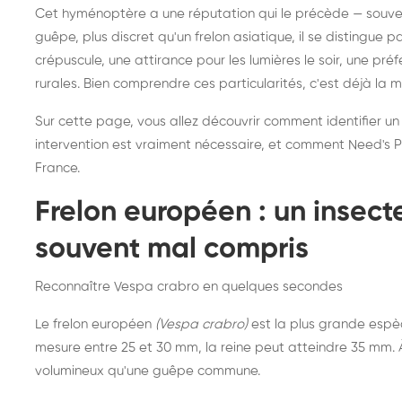
Destruction de nid de
Dé
Cet hyménoptère a une réputation qui le précède — souvent
frelons asiatiques :
du
guêpe, plus discret qu'un frelon asiatique, il se distingue 
intervention partout en
so
crépuscule, une attirance pour les lumières le soir, une pr
rurales. Bien comprendre ces particularités, c'est déjà la 
France
Sur cette page, vous allez découvrir comment identifier un
intervention est vraiment nécessaire, et comment Need's Pr
France.
Frelon européen : un insec
souvent mal compris
Reconnaître Vespa crabro en quelques secondes
Le frelon européen
(Vespa crabro)
est la plus grande espè
mesure entre 25 et 30 mm, la reine peut atteindre 35 mm. À 
volumineux qu'une guêpe commune.