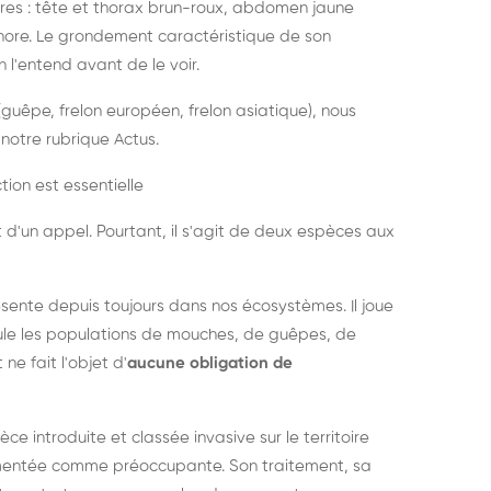
es : tête et thorax brun-roux, abdomen jaune
onore. Le grondement caractéristique de son
l'entend avant de le voir.
guêpe, frelon européen, frelon asiatique), nous
notre rubrique Actus.
tion est essentielle
 d'un appel. Pourtant, il s'agit de deux espèces aux
ésente depuis toujours dans nos écosystèmes. Il joue
égule les populations de mouches, de guêpes, de
 ne fait l'objet d'
aucune obligation de
pèce introduite et classée invasive sur le territoire
cumentée comme préoccupante. Son traitement, sa