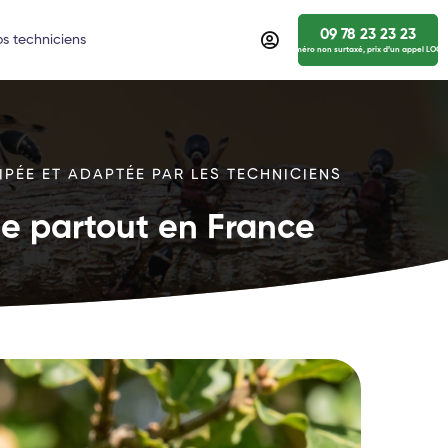
09 78 23 23 23
s techniciens
numéro non surtaxé, prix d’un appel LOCA
IPÉE ET ADAPTÉE PAR LES TECHNICIENS
ide partout en France