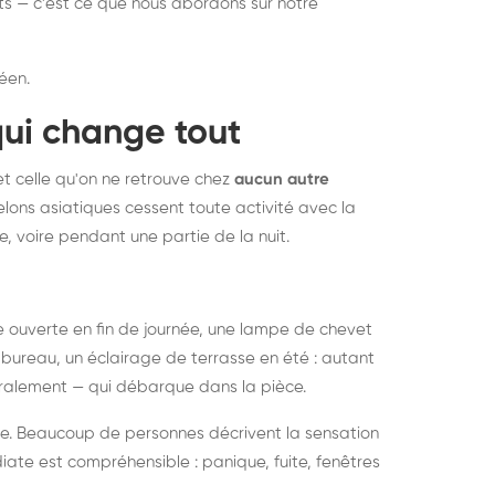
nts — c'est ce que nous abordons sur notre
éen.
qui change tout
et celle qu'on ne retrouve chez
aucun autre
lons asiatiques cessent toute activité avec la
e, voire pendant une partie de la nuit.
ée ouverte en fin de journée, une lampe de chevet
bureau, un éclairage de terrasse en été : autant
néralement — qui débarque dans la pièce.
rise. Beaucoup de personnes décrivent la sensation
ate est compréhensible : panique, fuite, fenêtres