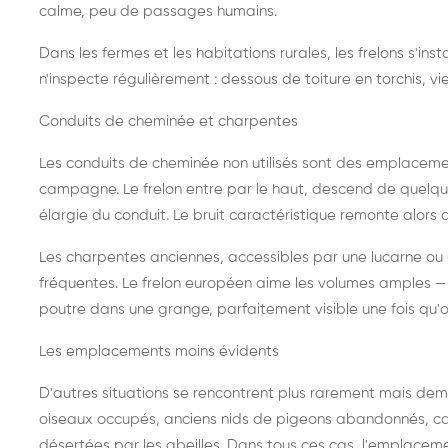
calme, peu de passages humains.
Dans les fermes et les habitations rurales, les frelons s'i
n'inspecte régulièrement : dessous de toiture en torchis, vie
Conduits de cheminée et charpentes
Les conduits de cheminée non utilisés sont des emplaceme
campagne. Le frelon entre par le haut, descend de quelque
élargie du conduit. Le bruit caractéristique remonte alors d
Les charpentes anciennes, accessibles par une lucarne ou
fréquentes. Le frelon européen aime les volumes amples — i
poutre dans une grange, parfaitement visible une fois qu'o
Les emplacements moins évidents
D'autres situations se rencontrent plus rarement mais dema
oiseaux occupés, anciens nids de pigeons abandonnés, cab
désertées par les abeilles. Dans tous ces cas, l'emplace