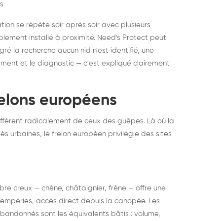
s
ation se répète soir après soir avec plusieurs
ablement installé à proximité. Need's Protect peut
algré la recherche aucun nid n'est identifié, une
ment et le diagnostic — c'est expliqué clairement
frelons européens
ffèrent radicalement de ceux des guêpes. Là où la
tés urbaines, le frelon européen privilégie des sites
 arbre creux — chêne, châtaignier, frêne — offre une
intempéries, accès direct depuis la canopée. Les
abandonnés sont les équivalents bâtis : volume,