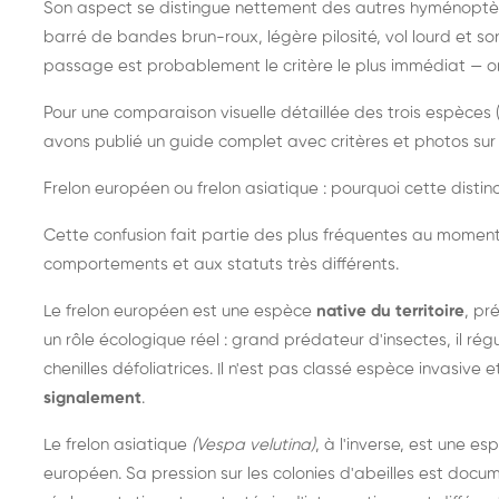
Son aspect se distingue nettement des autres hyménoptèr
barré de bandes brun-roux, légère pilosité, vol lourd et s
passage est probablement le critère le plus immédiat — on 
Pour une comparaison visuelle détaillée des trois espèces (
avons publié un guide complet avec critères et photos sur 
Frelon européen ou frelon asiatique : pourquoi cette distinc
Cette confusion fait partie des plus fréquentes au moment
comportements et aux statuts très différents.
Le frelon européen est une espèce
native du territoire
, pr
un rôle écologique réel : grand prédateur d'insectes, il r
chenilles défoliatrices. Il n'est pas classé espèce invasive et
signalement
.
Le frelon asiatique
(Vespa velutina)
, à l'inverse, est une es
européen. Sa pression sur les colonies d'abeilles est do