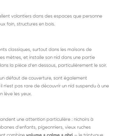
nstallent volontiers dans des espaces que personne
ux foin, structures en bois.
nts classiques, surtout dans les maisons de
s mètres, et installe son nid dans une partie
ans la pièce d'en dessous, particulièrement le soir.
 un défaut de couverture, sont également
l n'est pas rare de découvrir un nid suspendu à une
n lève les yeux.
ndent une attention particulière : nichoirs à
anes d'enfants, pigeonniers, vieux ruches
ment combine
volume + calme + abri
— le triptyque