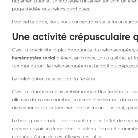
réglementation et sa stratégie d'intervention sont différe
page dédiée aux frelons asiatiques
.
Pour cette page, nous nous concentrons sur le frelon europ
Une activité crépusculaire 
C'est la spécificité la plus marquante du frelon européen, 
hyménoptère social
présent en France. Là où guêpes et fre
tombée du jour, le frelon européen reste actif au crépuscul
Le frelon qui entre le soir par la fenêtre
C'est la situation la plus emblématique. Une fenêtre laiss
allumée dans une chambre, un écran d'ordinateur dans un 
de scénarios qui se terminent par un frelon — un seul, gé
Le bruit grave produit par son vol amplifie l'effet de surp
comme « avoir un drone dans le salon ». La réaction immédi
claquées. Aucun de ces réflexes n'est utile.