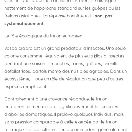
C'est ici que la position de Need's Protect se distingue
nettement de l'approche standard sur les guêpes ou les
frelons asiatiques. La réponse honnête est :
non, pas
systématiquement
.
Le rôle écologique du frelon européen
Vespa crabro est un grand prédateur d'insectes. Une seule
colonie consomme l'équivalent de plusieurs kilos d'insectes
pendant une saison — mouches, taons, guêpes, chenilles
défoliatrices, parfois même des nuisibles agricoles. Dans un
écosystème, il joue un rôle de régulation que peu d'autres
espèces remplissent.
Contrairement à une croyance répandue, le frelon
européen ne menace pas significativement les colonies
d'abeilles domestiques. Il prélève quelques individus, mais
sans pression comparable à celle exercée par le frelon
asiatique. Les apiculteurs s'en accommodent généralement