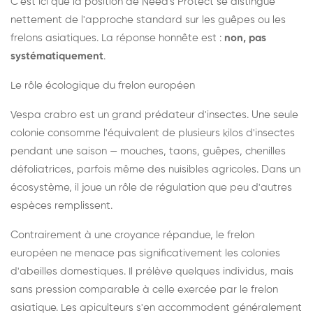
C'est ici que la position de Need's Protect se distingue
nettement de l'approche standard sur les guêpes ou les
frelons asiatiques. La réponse honnête est :
non, pas
systématiquement
.
Le rôle écologique du frelon européen
Vespa crabro est un grand prédateur d'insectes. Une seule
colonie consomme l'équivalent de plusieurs kilos d'insectes
pendant une saison — mouches, taons, guêpes, chenilles
défoliatrices, parfois même des nuisibles agricoles. Dans un
écosystème, il joue un rôle de régulation que peu d'autres
espèces remplissent.
Contrairement à une croyance répandue, le frelon
européen ne menace pas significativement les colonies
d'abeilles domestiques. Il prélève quelques individus, mais
sans pression comparable à celle exercée par le frelon
asiatique. Les apiculteurs s'en accommodent généralement