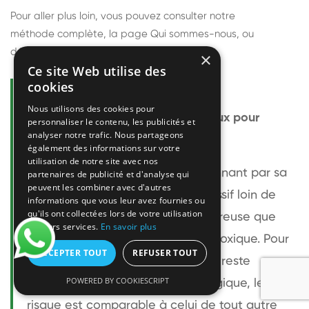
Pour aller plus loin, vous pouvez consulter notre
méthode complète
, la page
Qui sommes-nous
, ou
découvrir
nos techniciens
.
×
Ce site Web utilise des
cookies
Questions fréquentes
Nous utilisons des cookies pour
Le frelon européen est-il dangereux pour
personnaliser le contenu, les publicités et
analyser notre trafic. Nous partageons
l'homme ?
également des informations sur votre
utilisation de notre site avec nos
Le frelon européen est impressionnant par sa
partenaires de publicité et d'analyse qui
peuvent les combiner avec d'autres
taille mais relativement peu agressif loin de
informations que vous leur avez fournies ou
qu'ils ont collectées lors de votre utilisation
son nid. Sa piqûre est plus douloureuse que
de leurs services.
En savoir plus
celle d'une guêpe sans être plus toxique. Pour
ACCEPTER TOUT
REFUSER TOUT
une personne non allergique, elle reste
POWERED BY COOKIESCRIPT
bénigne. Pour une personne allergique, le
risque est comparable à celui de tout autre