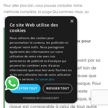
Pour aller plus loin, vous pouvez consulter notre
méthode complète
, la page
Qui sommes-nous
, ou
découvrir
nos techniciens
.
×
Ce site Web utilise des
cookies
Questions fréquentes
Nous utilisons des cookies pour
Le frelon européen est-il dangereux pour
personnaliser le contenu, les publicités et
analyser notre trafic. Nous partageons
l'homme ?
également des informations sur votre
utilisation de notre site avec nos
Le frelon européen est impressionnant par sa
partenaires de publicité et d'analyse qui
peuvent les combiner avec d'autres
taille mais relativement peu agressif loin de
informations que vous leur avez fournies ou
qu'ils ont collectées lors de votre utilisation
son nid. Sa piqûre est plus douloureuse que
de leurs services.
En savoir plus
celle d'une guêpe sans être plus toxique. Pour
ACCEPTER TOUT
REFUSER TOUT
une personne non allergique, elle reste
POWERED BY COOKIESCRIPT
bénigne. Pour une personne allergique, le
risque est comparable à celui de tout autre