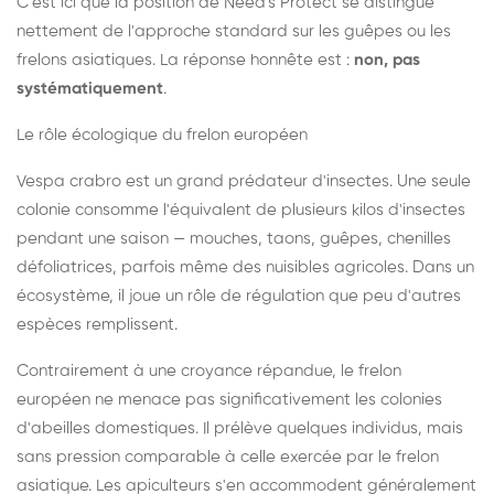
C'est ici que la position de Need's Protect se distingue
nettement de l'approche standard sur les guêpes ou les
frelons asiatiques. La réponse honnête est :
non, pas
systématiquement
.
Le rôle écologique du frelon européen
Vespa crabro est un grand prédateur d'insectes. Une seule
colonie consomme l'équivalent de plusieurs kilos d'insectes
pendant une saison — mouches, taons, guêpes, chenilles
défoliatrices, parfois même des nuisibles agricoles. Dans un
écosystème, il joue un rôle de régulation que peu d'autres
espèces remplissent.
Contrairement à une croyance répandue, le frelon
européen ne menace pas significativement les colonies
d'abeilles domestiques. Il prélève quelques individus, mais
sans pression comparable à celle exercée par le frelon
asiatique. Les apiculteurs s'en accommodent généralement