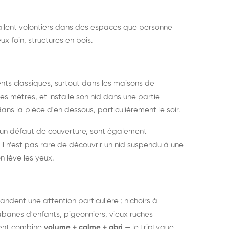
nstallent volontiers dans des espaces que personne
ux foin, structures en bois.
nts classiques, surtout dans les maisons de
s mètres, et installe son nid dans une partie
ans la pièce d'en dessous, particulièrement le soir.
 un défaut de couverture, sont également
l n'est pas rare de découvrir un nid suspendu à une
n lève les yeux.
ndent une attention particulière : nichoirs à
anes d'enfants, pigeonniers, vieux ruches
ment combine
volume + calme + abri
— le triptyque