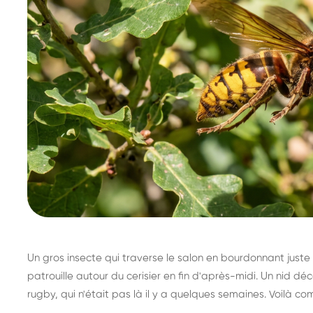
Un gros insecte qui traverse le salon en bourdonnant juste 
patrouille autour du cerisier en fin d'après-midi. Un nid 
rugby, qui n'était pas là il y a quelques semaines. Voilà co