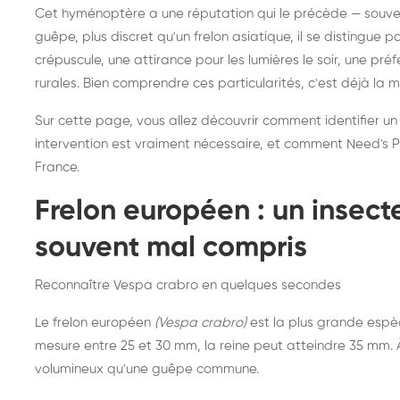
Destruction de nid de
Dé
Cet hyménoptère a une réputation qui le précède — souvent
frelons asiatiques :
du
guêpe, plus discret qu'un frelon asiatique, il se distingue 
intervention partout en
so
crépuscule, une attirance pour les lumières le soir, une pr
rurales. Bien comprendre ces particularités, c'est déjà la 
France
Sur cette page, vous allez découvrir comment identifier un
intervention est vraiment nécessaire, et comment Need's Pr
France.
Frelon européen : un insec
souvent mal compris
Reconnaître Vespa crabro en quelques secondes
Le frelon européen
(Vespa crabro)
est la plus grande espè
mesure entre 25 et 30 mm, la reine peut atteindre 35 mm. À 
volumineux qu'une guêpe commune.