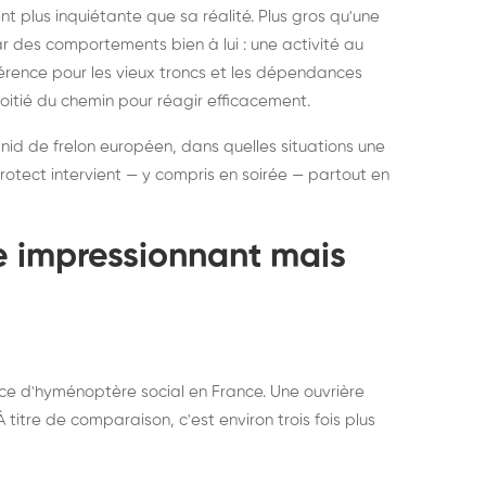
ratisation : éliminer
Traitemen
 plus inquiétante que sa réalité. Plus gros qu'une
rablement rats et
de lit : de
par des comportements bien à lui : une activité au
uris, partout en France
partout e
éférence pour les vieux troncs et les dépendances
moitié du chemin pour réagir efficacement.
 nid de frelon européen, dans quelles situations une
otect intervient — y compris en soirée — partout en
te impressionnant mais
ce d'hyménoptère social en France. Une ouvrière
titre de comparaison, c'est environ trois fois plus