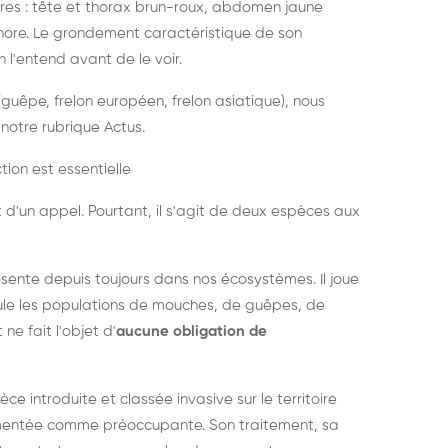
es : tête et thorax brun-roux, abdomen jaune
onore. Le grondement caractéristique de son
l'entend avant de le voir.
guêpe, frelon européen, frelon asiatique), nous
notre rubrique Actus.
tion est essentielle
 d'un appel. Pourtant, il s'agit de deux espèces aux
ésente depuis toujours dans nos écosystèmes. Il joue
égule les populations de mouches, de guêpes, de
 ne fait l'objet d'
aucune obligation de
pèce introduite et classée invasive sur le territoire
cumentée comme préoccupante. Son traitement, sa