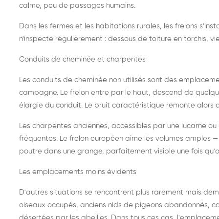
calme, peu de passages humains.
Dans les fermes et les habitations rurales, les frelons s'i
n'inspecte régulièrement : dessous de toiture en torchis, vie
Conduits de cheminée et charpentes
Les conduits de cheminée non utilisés sont des emplaceme
campagne. Le frelon entre par le haut, descend de quelque
élargie du conduit. Le bruit caractéristique remonte alors d
Les charpentes anciennes, accessibles par une lucarne ou
fréquentes. Le frelon européen aime les volumes amples — i
poutre dans une grange, parfaitement visible une fois qu'o
Les emplacements moins évidents
D'autres situations se rencontrent plus rarement mais dema
oiseaux occupés, anciens nids de pigeons abandonnés, cab
désertées par les abeilles. Dans tous ces cas, l'emplace