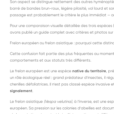
Son aspect se distingue nettement des autres hyménoptèr
barré de bandes brun-roux, légère pilosité, vol lourd et s
passage est probablement le critère le plus immédiat — on 
Pour une comparaison visuelle détaillée des trois espèces (
avons publié un guide complet avec critères et photos sur 
Frelon européen ou frelon asiatique : pourquoi cette distinc
Cette confusion fait partie des plus fréquentes au moment
comportements et aux statuts très différents.
Le frelon européen est une espèce
native du territoire
, pr
un rôle écologique réel : grand prédateur d'insectes, il r
chenilles défoliatrices. Il n'est pas classé espèce invasive et
signalement
.
Le frelon asiatique
(Vespa velutina)
, à l'inverse, est une es
européen. Sa pression sur les colonies d'abeilles est do