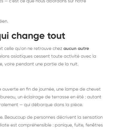
nts — c'est ce que nous abordons sur notre
éen.
qui change tout
et celle qu'on ne retrouve chez
aucun autre
lons asiatiques cessent toute activité avec la
e, voire pendant une partie de la nuit.
ée ouverte en fin de journée, une lampe de chevet
bureau, un éclairage de terrasse en été : autant
néralement — qui débarque dans la pièce.
rise. Beaucoup de personnes décrivent la sensation
ate est compréhensible : panique, fuite, fenêtres