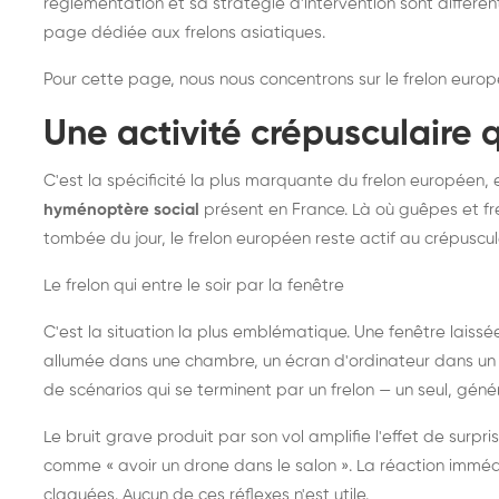
réglementation et sa stratégie d'intervention sont différe
page dédiée aux frelons asiatiques
.
Pour cette page, nous nous concentrons sur le frelon europ
Une activité crépusculaire 
C'est la spécificité la plus marquante du frelon européen, 
hyménoptère social
présent en France. Là où guêpes et fre
tombée du jour, le frelon européen reste actif au crépuscul
Le frelon qui entre le soir par la fenêtre
C'est la situation la plus emblématique. Une fenêtre laiss
allumée dans une chambre, un écran d'ordinateur dans un 
de scénarios qui se terminent par un frelon — un seul, gé
Le bruit grave produit par son vol amplifie l'effet de surp
comme « avoir un drone dans le salon ». La réaction immédi
claquées. Aucun de ces réflexes n'est utile.