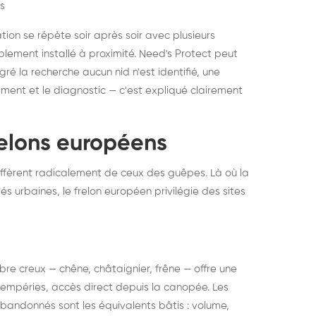
s
ation se répète soir après soir avec plusieurs
ablement installé à proximité. Need's Protect peut
algré la recherche aucun nid n'est identifié, une
ment et le diagnostic — c'est expliqué clairement
frelons européens
ffèrent radicalement de ceux des guêpes. Là où la
tés urbaines, le frelon européen privilégie des sites
 arbre creux — chêne, châtaignier, frêne — offre une
intempéries, accès direct depuis la canopée. Les
abandonnés sont les équivalents bâtis : volume,