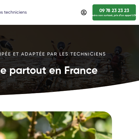
09 78 23 23 23
s techniciens
numéro non surtaxé, prix d’un appel LOCA
IPÉE ET ADAPTÉE PAR LES TECHNICIENS
ide partout en France