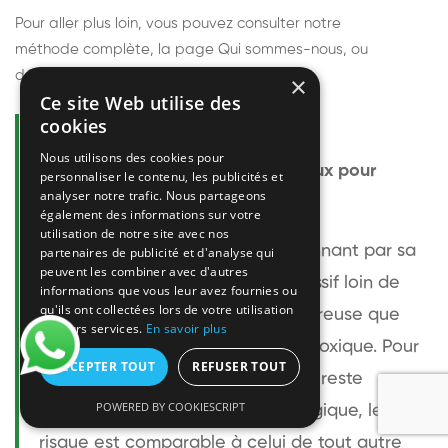
Pour aller plus loin, vous pouvez consulter notre
méthode complète
, la page
Qui sommes-nous
, ou
découvrir
nos techniciens
.
×
Ce site Web utilise des
cookies
Questions fréquentes
Nous utilisons des cookies pour
Le frelon européen est-il dangereux pour
personnaliser le contenu, les publicités et
analyser notre trafic. Nous partageons
l'homme ?
également des informations sur votre
utilisation de notre site avec nos
Le frelon européen est impressionnant par sa
partenaires de publicité et d'analyse qui
peuvent les combiner avec d'autres
taille mais relativement peu agressif loin de
informations que vous leur avez fournies ou
qu'ils ont collectées lors de votre utilisation
son nid. Sa piqûre est plus douloureuse que
de leurs services.
En savoir plus
celle d'une guêpe sans être plus toxique. Pour
ACCEPTER TOUT
REFUSER TOUT
une personne non allergique, elle reste
POWERED BY COOKIESCRIPT
bénigne. Pour une personne allergique, le
risque est comparable à celui de tout autre