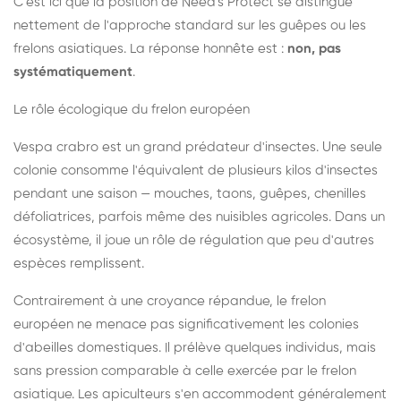
C'est ici que la position de Need's Protect se distingue
nettement de l'approche standard sur les guêpes ou les
frelons asiatiques. La réponse honnête est :
non, pas
systématiquement
.
Le rôle écologique du frelon européen
Vespa crabro est un grand prédateur d'insectes. Une seule
colonie consomme l'équivalent de plusieurs kilos d'insectes
pendant une saison — mouches, taons, guêpes, chenilles
défoliatrices, parfois même des nuisibles agricoles. Dans un
écosystème, il joue un rôle de régulation que peu d'autres
espèces remplissent.
Contrairement à une croyance répandue, le frelon
européen ne menace pas significativement les colonies
d'abeilles domestiques. Il prélève quelques individus, mais
sans pression comparable à celle exercée par le frelon
asiatique. Les apiculteurs s'en accommodent généralement