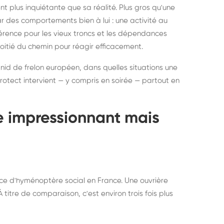
ratisation : éliminer
Traitemen
 plus inquiétante que sa réalité. Plus gros qu'une
rablement rats et
de lit : de
par des comportements bien à lui : une activité au
uris, partout en France
partout e
éférence pour les vieux troncs et les dépendances
moitié du chemin pour réagir efficacement.
 nid de frelon européen, dans quelles situations une
otect intervient — y compris en soirée — partout en
te impressionnant mais
ce d'hyménoptère social en France. Une ouvrière
titre de comparaison, c'est environ trois fois plus