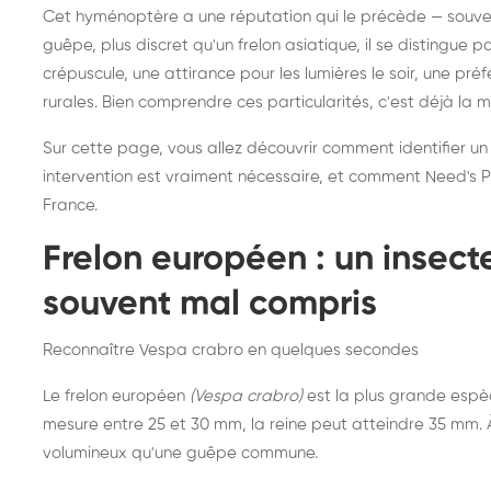
Destruction de nid de
Dé
Cet hyménoptère a une réputation qui le précède — souvent
frelons asiatiques :
du
guêpe, plus discret qu'un frelon asiatique, il se distingue 
intervention partout en
so
crépuscule, une attirance pour les lumières le soir, une pr
rurales. Bien comprendre ces particularités, c'est déjà la 
France
Sur cette page, vous allez découvrir comment identifier un
intervention est vraiment nécessaire, et comment Need's Pr
France.
Frelon européen : un insec
souvent mal compris
Reconnaître Vespa crabro en quelques secondes
Le frelon européen
(Vespa crabro)
est la plus grande espè
mesure entre 25 et 30 mm, la reine peut atteindre 35 mm. À 
volumineux qu'une guêpe commune.