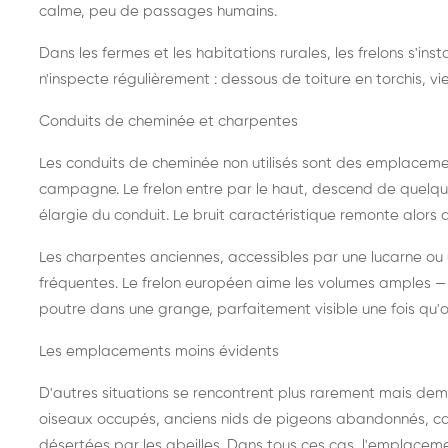
calme, peu de passages humains.
Dans les fermes et les habitations rurales, les frelons s'i
n'inspecte régulièrement : dessous de toiture en torchis, vie
Conduits de cheminée et charpentes
Les conduits de cheminée non utilisés sont des emplaceme
campagne. Le frelon entre par le haut, descend de quelque
élargie du conduit. Le bruit caractéristique remonte alors d
Les charpentes anciennes, accessibles par une lucarne ou
fréquentes. Le frelon européen aime les volumes amples — i
poutre dans une grange, parfaitement visible une fois qu'o
Les emplacements moins évidents
D'autres situations se rencontrent plus rarement mais dema
oiseaux occupés, anciens nids de pigeons abandonnés, cab
désertées par les abeilles. Dans tous ces cas, l'emplace