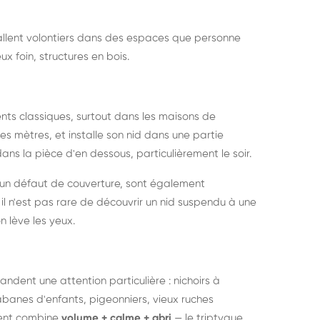
nstallent volontiers dans des espaces que personne
ux foin, structures en bois.
nts classiques, surtout dans les maisons de
s mètres, et installe son nid dans une partie
ans la pièce d'en dessous, particulièrement le soir.
 un défaut de couverture, sont également
l n'est pas rare de découvrir un nid suspendu à une
n lève les yeux.
ndent une attention particulière : nichoirs à
anes d'enfants, pigeonniers, vieux ruches
ment combine
volume + calme + abri
— le triptyque