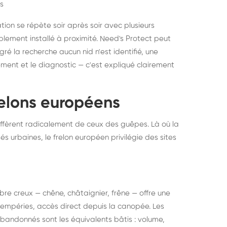
s
ation se répète soir après soir avec plusieurs
ablement installé à proximité. Need's Protect peut
algré la recherche aucun nid n'est identifié, une
ment et le diagnostic — c'est expliqué clairement
frelons européens
ffèrent radicalement de ceux des guêpes. Là où la
tés urbaines, le frelon européen privilégie des sites
 arbre creux — chêne, châtaignier, frêne — offre une
intempéries, accès direct depuis la canopée. Les
abandonnés sont les équivalents bâtis : volume,