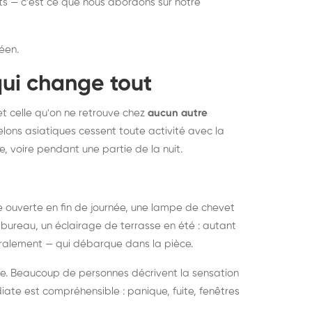
nts — c'est ce que nous abordons sur notre
éen.
qui change tout
et celle qu'on ne retrouve chez
aucun autre
lons asiatiques cessent toute activité avec la
e, voire pendant une partie de la nuit.
ée ouverte en fin de journée, une lampe de chevet
bureau, un éclairage de terrasse en été : autant
néralement — qui débarque dans la pièce.
rise. Beaucoup de personnes décrivent la sensation
ate est compréhensible : panique, fuite, fenêtres