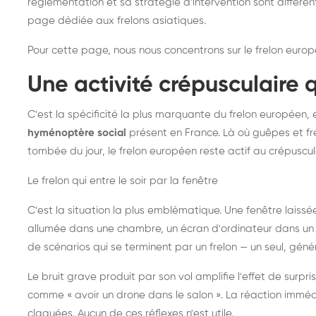
réglementation et sa stratégie d'intervention sont différe
page dédiée aux frelons asiatiques
.
Pour cette page, nous nous concentrons sur le frelon europ
Une activité crépusculaire 
C'est la spécificité la plus marquante du frelon européen, 
hyménoptère social
présent en France. Là où guêpes et fre
tombée du jour, le frelon européen reste actif au crépuscul
Le frelon qui entre le soir par la fenêtre
C'est la situation la plus emblématique. Une fenêtre laiss
allumée dans une chambre, un écran d'ordinateur dans un 
de scénarios qui se terminent par un frelon — un seul, gé
Le bruit grave produit par son vol amplifie l'effet de surp
comme « avoir un drone dans le salon ». La réaction immédi
claquées. Aucun de ces réflexes n'est utile.