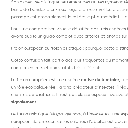
Son aspect se distingue nettement des autres hyménoptèr
barré de bandes brun-roux, légère pilosité, vol lourd et s
passage est probablement le critère le plus immédiat — on 
Pour une comparaison visuelle détaillée des trois espèces (
avons publié un guide complet avec critères et photos sur 
Frelon européen ou frelon asiatique : pourquoi cette distinc
Cette confusion fait partie des plus fréquentes au moment
comportements et aux statuts très différents.
Le frelon européen est une espèce
native du territoire
, pr
un rôle écologique réel : grand prédateur d'insectes, il r
chenilles défoliatrices. Il n'est pas classé espèce invasive et
signalement
.
Le frelon asiatique
(Vespa velutina)
, à l'inverse, est une es
européen. Sa pression sur les colonies d'abeilles est do