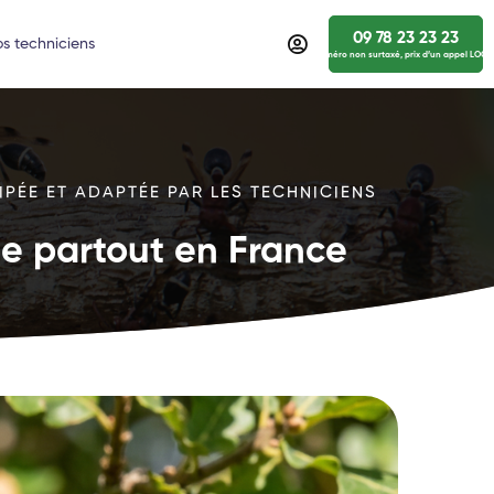
09 78 23 23 23
s techniciens
numéro non surtaxé, prix d’un appel LOCA
IPÉE ET ADAPTÉE PAR LES TECHNICIENS
ide partout en France