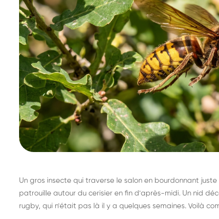
Un gros insecte qui traverse le salon en bourdonnant juste 
patrouille autour du cerisier en fin d'après-midi. Un nid 
rugby, qui n'était pas là il y a quelques semaines. Voilà co