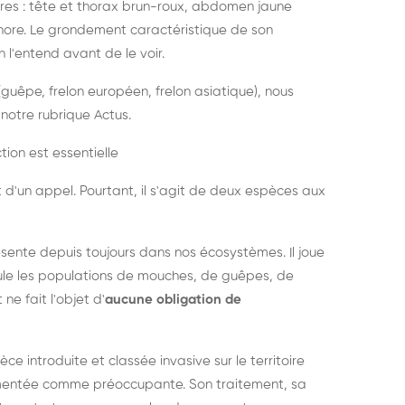
es : tête et thorax brun-roux, abdomen jaune
onore. Le grondement caractéristique de son
l'entend avant de le voir.
guêpe, frelon européen, frelon asiatique), nous
notre rubrique Actus.
tion est essentielle
 d'un appel. Pourtant, il s'agit de deux espèces aux
ésente depuis toujours dans nos écosystèmes. Il joue
égule les populations de mouches, de guêpes, de
 ne fait l'objet d'
aucune obligation de
pèce introduite et classée invasive sur le territoire
cumentée comme préoccupante. Son traitement, sa