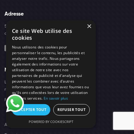
Adresse
×
52, boulevard d'Arras - 42300 - Roanne
Ce site Web utilise des
contact@needs-protect.fr
cookies
Nous utilisons des cookies pour
personnaliser le contenu, les publicités et
analyser notre trafic. Nous partageons
également des informations sur votre
Navigation
Suivez-Nous
utilisation de notre site avec nos
partenaires de publicité et d'analyse qui
peuvent les combiner avec d'autres
Les
Tarifs
informations que vous leur avez fournies ou
nuisibles
qu'ils ont collectées lors de votre utilisation
de leurs services.
En savoir plus
F.A.Q
Qui
sommes
ACCEPTER TOUT
REFUSER TOUT
nous
POWERED BY COOKIESCRIPT
Actus