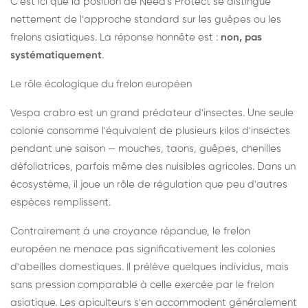
C'est ici que la position de Need's Protect se distingue
nettement de l'approche standard sur les guêpes ou les
frelons asiatiques. La réponse honnête est :
non, pas
systématiquement
.
Le rôle écologique du frelon européen
Vespa crabro est un grand prédateur d'insectes. Une seule
colonie consomme l'équivalent de plusieurs kilos d'insectes
pendant une saison — mouches, taons, guêpes, chenilles
défoliatrices, parfois même des nuisibles agricoles. Dans un
écosystème, il joue un rôle de régulation que peu d'autres
espèces remplissent.
Contrairement à une croyance répandue, le frelon
européen ne menace pas significativement les colonies
d'abeilles domestiques. Il prélève quelques individus, mais
sans pression comparable à celle exercée par le frelon
asiatique. Les apiculteurs s'en accommodent généralement