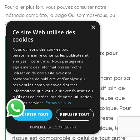
Pour aller plus loin, vous pouvez consulter notre
méthode complète
, la page
Qui sommes-nous
, ou
découvrir
nos techniciens
.
×
Ce site Web utilise des
cookies
Questions fréquentes
Nous utilisons des cookies pour
Le frelon européen est-il dangereux pour
personnaliser le contenu, les publicités et
analyser notre trafic. Nous partageons
l'homme ?
également des informations sur votre
utilisation de notre site avec nos
Le frelon européen est impressionnant par sa
partenaires de publicité et d'analyse qui
peuvent les combiner avec d'autres
taille mais relativement peu agressif loin de
informations que vous leur avez fournies ou
qu'ils ont collectées lors de votre utilisation
son nid. Sa piqûre est plus douloureuse que
de leurs services.
En savoir plus
celle d'une guêpe sans être plus toxique. Pour
ACCEPTER TOUT
REFUSER TOUT
une personne non allergique, elle reste
POWERED BY COOKIESCRIPT
bénigne. Pour une personne allergique, le
risque est comparable à celui de tout autre