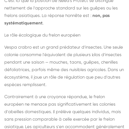
C'est ici que la position de Need's Protect se distingue
nettement de l'approche standard sur les guêpes ou les
frelons asiatiques. La réponse honnête est :
non, pas
systématiquement
.
Le rôle écologique du frelon européen
Vespa crabro est un grand prédateur d'insectes. Une seule
colonie consomme l'équivalent de plusieurs kilos d'insectes
pendant une saison — mouches, taons, guêpes, chenilles
défoliatrices, parfois même des nuisibles agricoles. Dans un
écosystème, il joue un rôle de régulation que peu d'autres
espèces remplissent.
Contrairement à une croyance répandue, le frelon
européen ne menace pas significativement les colonies
d'abeilles domestiques. Il prélève quelques individus, mais
sans pression comparable à celle exercée par le frelon
asiatique. Les apiculteurs s'en accommodent généralement