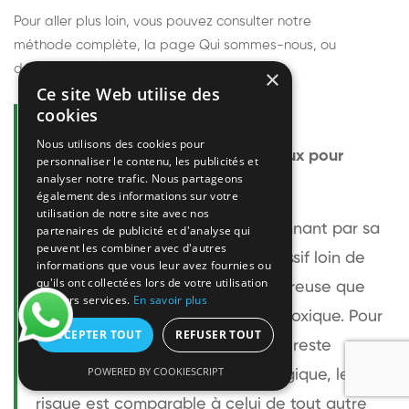
Pour aller plus loin, vous pouvez consulter notre
méthode complète
, la page
Qui sommes-nous
, ou
découvrir
nos techniciens
.
×
Ce site Web utilise des
cookies
Questions fréquentes
Nous utilisons des cookies pour
Le frelon européen est-il dangereux pour
personnaliser le contenu, les publicités et
analyser notre trafic. Nous partageons
l'homme ?
également des informations sur votre
utilisation de notre site avec nos
Le frelon européen est impressionnant par sa
partenaires de publicité et d'analyse qui
peuvent les combiner avec d'autres
taille mais relativement peu agressif loin de
informations que vous leur avez fournies ou
qu'ils ont collectées lors de votre utilisation
son nid. Sa piqûre est plus douloureuse que
de leurs services.
En savoir plus
celle d'une guêpe sans être plus toxique. Pour
ACCEPTER TOUT
REFUSER TOUT
une personne non allergique, elle reste
POWERED BY COOKIESCRIPT
bénigne. Pour une personne allergique, le
risque est comparable à celui de tout autre