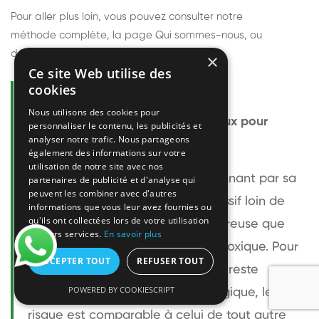
Pour aller plus loin, vous pouvez consulter notre
méthode complète
, la page
Qui sommes-nous
, ou
découvrir
nos techniciens
.
×
Ce site Web utilise des
cookies
Questions fréquentes
Nous utilisons des cookies pour
Le frelon européen est-il dangereux pour
personnaliser le contenu, les publicités et
analyser notre trafic. Nous partageons
l'homme ?
également des informations sur votre
utilisation de notre site avec nos
Le frelon européen est impressionnant par sa
partenaires de publicité et d'analyse qui
peuvent les combiner avec d'autres
taille mais relativement peu agressif loin de
informations que vous leur avez fournies ou
qu'ils ont collectées lors de votre utilisation
son nid. Sa piqûre est plus douloureuse que
de leurs services.
En savoir plus
celle d'une guêpe sans être plus toxique. Pour
ACCEPTER TOUT
REFUSER TOUT
une personne non allergique, elle reste
POWERED BY COOKIESCRIPT
bénigne. Pour une personne allergique, le
risque est comparable à celui de tout autre