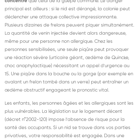
concentré
que celui de la guêpe commune. Le danger
principal est ailleurs : si le nid est dérangé, la colonie peut
déclencher une attaque collective impressionnante.
Plusieurs dizaines de frelons peuvent piquer simultanément.
La quantité de venin injectée devient alors dangereuse,
même pour une personne non allergique. Chez les
personnes sensibilisées, une seule piqûre peut provoquer
une réaction sévère (urticaire géant, œdème de Quincke,
choc anaphylactique) nécessitant un appel d'urgence au
15. Une piqûre dans la bouche ou la gorge (par exemple en
avalant un frelon tombé dans un verre) peut entraîner un
œdème obstructif engageant le pronostic vital.
Les enfants, les personnes âgées et les allergiques sont les
plus vulnérables. La législation sur le logement décent
(décret n°2002-120) impose l'absence de risque pour la
santé des occupants. Si un nid se trouve dans vos parties
privatives, votre responsabilité est engagée. Dans une