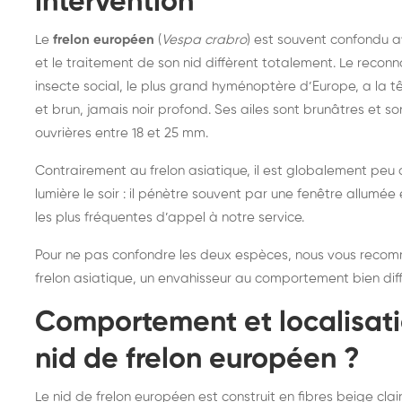
intervention
Le
frelon européen
(
Vespa crabro
) est souvent confondu a
et le traitement de son nid diffèrent totalement. Le reconn
insecte social, le plus grand hyménoptère d’Europe, a la t
et brun, jamais noir profond. Ses ailes sont brunâtres et so
ouvrières entre 18 et 25 mm.
Contrairement au frelon asiatique, il est globalement peu ag
lumière le soir : il pénètre souvent par une fenêtre allumée 
les plus fréquentes d’appel à notre service.
Pour ne pas confondre les deux espèces, nous vous reco
frelon asiatique
, un envahisseur au comportement bien diff
Comportement et localisati
nid de frelon européen ?
Destruction de nid de
De
Le nid de frelon européen est construit en fibres beige clai