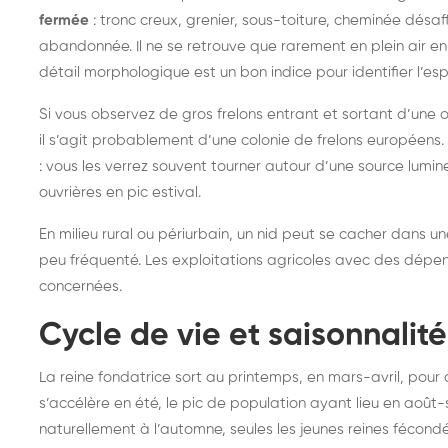
fermée
: tronc creux, grenier, sous-toiture, cheminée désaf
frelons : intervention
fr
abandonnée. Il ne se retrouve que rarement en plein air en
rapide partout en France
in
détail morphologique est un bon indice pour identifier l’esp
Fr
Si vous observez de gros frelons entrant et sortant d’une 
il s’agit probablement d’une colonie de frelons européens. 
: vous les verrez souvent tourner autour d’une source lumin
ouvrières en pic estival.
En milieu rural ou périurbain, un nid peut se cacher dans 
peu fréquenté. Les exploitations agricoles avec des dépe
concernées.
Cycle de vie et saisonnalité
La reine fondatrice sort au printemps, en mars-avril, pour
s’accélère en été, le pic de population ayant lieu en août-s
naturellement à l’automne, seules les jeunes reines fécondé