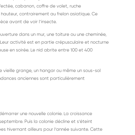
fectée, cabanon, coffre de volet, ruche
elons asiatiques :
durablemen
 hauteur, contrairement au frelon asiatique. Ce
tervention partout en
souris, pa
èce avant de voir l’insecte.
ance
ouverture dans un mur, une toiture ou une cheminée,
Leur activité est en partie crépusculaire et nocturne
euse en soirée. Le nid abrite entre 100 et 400
une vieille grange, un hangar ou même un sous-sol
ndances anciennes sont particulièrement
 démarrer une nouvelle colonie. La croissance
eptembre. Puis la colonie décline et s’éteint
es hivernant ailleurs pour l’année suivante. Cette