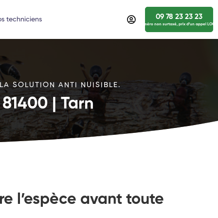
09 78 23 23 23
s techniciens
numéro non surtaxé, prix d’un appel LOCA
A SOLUTION ANTI NUISIBLE.
 81400 | Tarn
re l’espèce avant toute