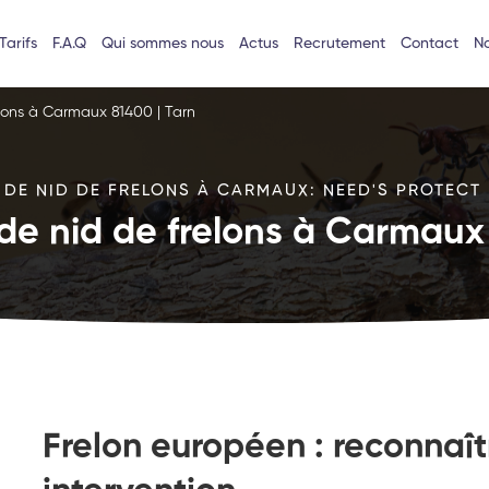
Tarifs
F.A.Q
Qui sommes nous
Actus
Recrutement
Contact
No
elons à Carmaux 81400 | Tarn
 DE NID DE FRELONS À CARMAUX: NEED'S PROTECT L
de nid de frelons à Carmaux
Frelon européen : reconnaît