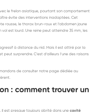
vec le frelon asiatique, pourtant son comportement
aître évite des interventions inadaptées. Cet
ête rousse, le thorax brun-roux et l’abdomen jaune
n vol est lourd. Une reine peut atteindre 35 mm, les
ressif à distance du nid. Mais il est attiré par la
et peut surprendre. C’est d’ailleurs l’une des raisons
mmandons de consulter notre page dédiée au
érent.
on : comment trouver un
struction de nid de
Dératisatio
r. Il est presque toujours abrité dans une
cavité