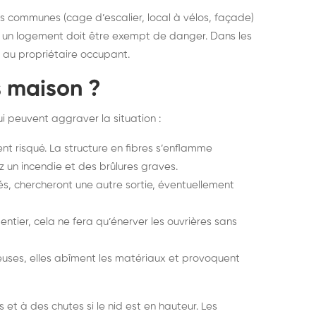
es communes (cage d’escalier, local à vélos, façade)
r un logement doit être exempt de danger. Dans les
u au propriétaire occupant.
s maison ?
ui peuvent aggraver la situation :
ent risqué. La structure en fibres s’enflamme
z un incendie et des brûlures graves.
ués, chercheront une autre sortie, éventuellement
d entier, cela ne fera qu’énerver les ouvrières sans
euses, elles abîment les matériaux et provoquent
 et à des chutes si le nid est en hauteur. Les