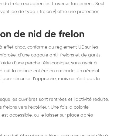
on du frelon européen les traverse facilement. Seul
entilée de type « frelon ») offre une protection
on de nid de frelon
à effet choc, conforme au règlement UE sur les
enforcée, d’une cagoule anti-frelons et de gants
l’aide d’une perche télescopique, sans avoir à
étruit la colonie entière en cascade. Un aérosol
 pour sécuriser l’approche, mais ce n’est pas la
orsque les ouvrières sont rentrées et l’activité réduite.
relons vers l’extérieur. Une fois la colonie
est accessible, ou le laisser sur place après
ent ne doit être observé. Nous assurons un contrôle à