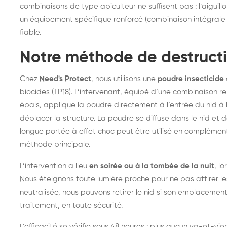
combinaisons de type apiculteur ne suffisent pas : l’aiguill
un équipement spécifique renforcé (combinaison intégrale v
fiable.
Notre méthode de destructi
Chez
Need's Protect
, nous utilisons une
poudre insecticide
biocides (TP18). L’intervenant, équipé d’une combinaison r
épais, applique la poudre directement à l’entrée du nid à 
déplacer la structure. La poudre se diffuse dans le nid et d
longue portée à effet choc peut être utilisé en complément
méthode principale.
L’intervention a lieu
en soirée ou à la tombée de la nuit
, l
Nous éteignons toute lumière proche pour ne pas attirer les f
neutralisée, nous pouvons retirer le nid si son emplacement 
traitement, en toute sécurité.
L’efficacité se vérifie sous 48 heures : plus aucun va-et-vi