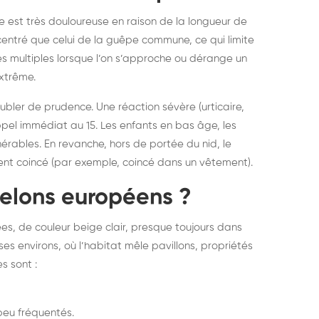
le est très douloureuse en raison de la longueur de
ncentré que celui de la guêpe commune, ce qui limite
res multiples lorsque l’on s’approche ou dérange un
extrême.
ler de prudence. Une réaction sévère (urticaire,
el immédiat au 15. Les enfants en bas âge, les
rables. En revanche, hors de portée du nid, le
e sent coincé (par exemple, coincé dans un vêtement).
relons européens ?
ées, de couleur beige clair, presque toujours dans
es environs, où l’habitat mêle pavillons, propriétés
s sont :
peu fréquentés.