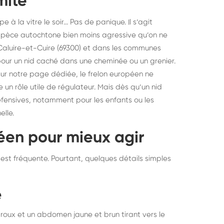
mité
 la vitre le soir... Pas de panique. Il s’agit
espèce autochtone bien moins agressive qu’on ne
 Caluire-et-Cuire (69300) et dans les communes
 pour un nid caché dans une cheminée ou un grenier.
 sur notre
page dédiée
, le frelon européen ne
n rôle utile de régulateur. Mais dès qu’un nid
défensives, notamment pour les enfants ou les
elle.
péen pour mieux agir
n est fréquente. Pourtant, quelques détails simples
e
roux et un abdomen jaune et brun tirant vers le
struction de nid de
Dératisatio