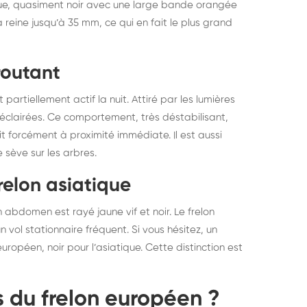
tique, quasiment noir avec une large bande orangée
elons asiatiques :
durablemen
 reine jusqu’à 35 mm, ce qui en fait le plus grand
tervention partout en
souris, pa
ance
routant
rtiellement actif la nuit. Attiré par les lumières
es éclairées. Ce comportement, très déstabilisant,
t forcément à proximité immédiate. Il est aussi
 sève sur les arbres.
relon asiatique
abdomen est rayé jaune vif et noir. Le frelon
n vol stationnaire fréquent. Si vous hésitez, un
européen, noir pour l’asiatique. Cette distinction est
s du frelon européen ?