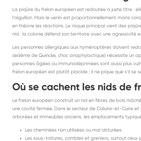
La piqûre du frelon européen est redoutée à juste titre : el
l’aiguillon. Mais le venin est proportionnellement moins co
en théorie les réactions. Le risque principal vient des piqû
nid : la colonie défend son territoire avec une agressivité 
Les personnes allergiques aux hyménoptères doivent redoub
œdème de Quincke, choc anaphylactique) nécessite un app
personnes âgées ou immunodéprimées sont aussi plus vulné
frelon européen est plutôt placide ; il ne pique que s’il s
Où se cachent les nids de f
Le frelon européen construit un nid en fibres de bois mâch
une cavité fermée. Dans le secteur de Caluire-et-Cuire et s
arborées et immeubles anciens, les emplacements typique
Les cheminées non utilisées ou mal obturées.
Les sous-toitures, combles et greniers, surtout ceux 