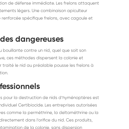
tion de défense immédiate. Les frelons attaquent
 vêtements légers. Une combinaison apiculteur
le renforcée spécifique frelons, avec cagoule et
hodes dangereuses
eau bouillante contre un nid, quel que soit son
ve, ces méthodes dispersent la colonie et
 traité le nid au préalable pousse les frelons à
tion.
fessionnels
des pour la destruction de nids d’hyménoptères est
ndividuel Certibiocide. Les entreprises autorisées
ives comme la perméthrine, la deltaméthrine ou la
rectement dans l’orifice du nid. Ces produits,
tamination de la colonie, sans dispersion