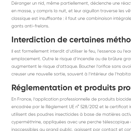
Déranger un nid, même partiellement, déclenche une réac
en masse, y compris la nuit, et leur aiguillon traverse les
classique est insuffisante : il faut une combinaison intégra
gants anti-frelons.
Interdiction de certaines mét
Il est formellement interdit d’utiliser le feu, l’essence ou l’
emplacement. Outre le risque d’incendie ou de brûlure gra
augmentent le risque d’attaque. Boucher l’orifice sans avoir
creuser une nouvelle sortie, souvent à l’intérieur de l’habita
Réglementation et produits pro
En France, l’application professionnelle de produits bioci
encadrée par le Règlement UE n° 528/2012 et le certificat i
utilisent des poudres insecticides à base de matières act
cyperméthrine, appliquées avec une perche télescopique di
inaccessibles au grand public, agissent par contact et con