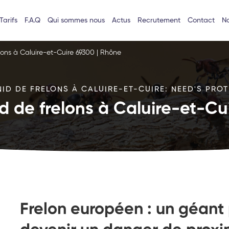
Tarifs
F.A.Q
Qui sommes nous
Actus
Recrutement
Contact
No
lons à Caluire-et-Cuire 69300 | Rhône
ID DE FRELONS À CALUIRE-ET-CUIRE: NEED'S PROT
id de frelons à Caluire-et-Cu
Frelon européen : un géant 