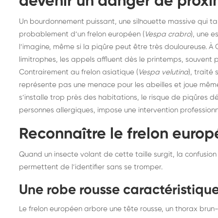
devenir un danger de proxi
Un bourdonnement puissant, une silhouette massive qui tape à
probablement d’un frelon européen (
Vespa crabro
), une 
l’imagine, même si la piqûre peut être très douloureuse. À
limitrophes, les appels affluent dès le printemps, souvent
Contrairement au frelon asiatique (
Vespa velutina
), traité
représente pas une menace pour les abeilles et joue même u
s’installe trop près des habitations, le risque de piqûres 
personnes allergiques, impose une intervention professionn
Reconnaître le frelon euro
Quand un insecte volant de cette taille surgit, la confusio
permettent de l’identifier sans se tromper.
Une robe rousse caractéristiqu
Le frelon européen arbore une tête rousse, un thorax brun-
Destruction de nid de
De