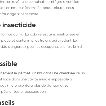
echnicien revêt une combinaison intégrale ventilée
nids en hauteur (cheminée, sous-toiture), nous
hafaudage si nécessaire.
 insecticide
rifice du nid. La colonie est ainsi neutralisée en
place et contamine les frelons qui circulent. Le
ésidu dangereux pour les occupants une fois le nid
ssible
mplacement le permet. Un nid dans une cheminée ou un
est logé dans une cavité murale impossible à
trée ; il ne présentera plus de danger et se
empêcher toute réoccupation.
seils