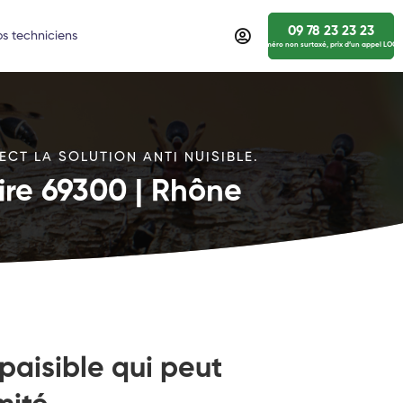
09 78 23 23 23
s techniciens
numéro non surtaxé, prix d’un appel LOCA
ECT LA SOLUTION ANTI NUISIBLE.
ire 69300 | Rhône
paisible qui peut