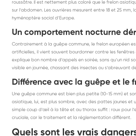
roussâtre. Il est nettement plus coloré que le frelon asia
frelons : intervention
fr
sur l’abdomen. Les ouvrières mesurent entre 18 et 25 mm, la
rapide partout en France
in
hyménoptère social d’Europe.
Fr
Un comportement nocturne dé
Contrairement à la guêpe commune, le frelon européen est pa
artificielles, il vient souvent bourdonner contre les fenêtr
explique bon nombre d’appels en soirée, sans qu’un nid soi
visible en journée, chassant des insectes ou s’abreuvant de
Différence avec la guêpe et le f
Une guêpe commune est bien plus petite (10-15 mm) et son 
asiatique, lui, est plus sombre, avec des pattes jaunes et u
simple coup d’œil à la tête et au thorax suffit : roux pour l’
cruciale, car le traitement et la réglementation diffèrent.
Quels sont les vrais danger