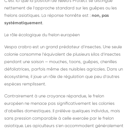
C'est ici que la position de Need's Protect se distingue
nettement de l'approche standard sur les guêpes ou les
frelons asiatiques. La réponse honnête est :
non, pas
systématiquement
.
Le rôle écologique du frelon européen
Vespa crabro est un grand prédateur d'insectes. Une seule
colonie consomme l'équivalent de plusieurs kilos d'insectes
pendant une saison — mouches, taons, guêpes, chenilles
défoliatrices, parfois même des nuisibles agricoles. Dans un
écosystème, il joue un rôle de régulation que peu d'autres
espèces remplissent.
Contrairement à une croyance répandue, le frelon
européen ne menace pas significativement les colonies
d'abeilles domestiques. Il prélève quelques individus, mais
sans pression comparable à celle exercée par le frelon
asiatique. Les apiculteurs s'en accommodent généralement