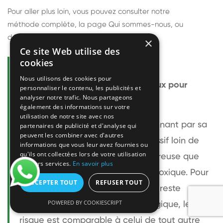
Pour aller plus loin, vous pouvez consulter notre
méthode complète
, la page
Qui sommes-nous
, ou
découvrir
nos techniciens
.
×
Ce site Web utilise des
cookies
Questions fréquentes
Nous utilisons des cookies pour
Le frelon européen est-il dangereux pour
personnaliser le contenu, les publicités et
analyser notre trafic. Nous partageons
l'homme ?
également des informations sur votre
utilisation de notre site avec nos
Le frelon européen est impressionnant par sa
partenaires de publicité et d'analyse qui
peuvent les combiner avec d'autres
taille mais relativement peu agressif loin de
informations que vous leur avez fournies ou
qu'ils ont collectées lors de votre utilisation
son nid. Sa piqûre est plus douloureuse que
de leurs services.
En savoir plus
celle d'une guêpe sans être plus toxique. Pour
ACCEPTER TOUT
REFUSER TOUT
une personne non allergique, elle reste
POWERED BY COOKIESCRIPT
bénigne. Pour une personne allergique, le
risque est comparable à celui de tout autre