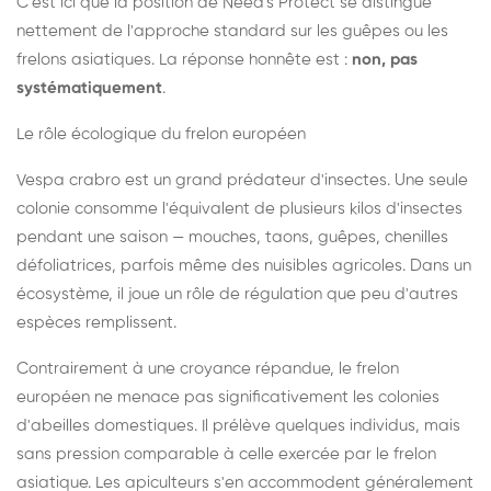
C'est ici que la position de Need's Protect se distingue
nettement de l'approche standard sur les guêpes ou les
frelons asiatiques. La réponse honnête est :
non, pas
systématiquement
.
Le rôle écologique du frelon européen
Vespa crabro est un grand prédateur d'insectes. Une seule
colonie consomme l'équivalent de plusieurs kilos d'insectes
pendant une saison — mouches, taons, guêpes, chenilles
défoliatrices, parfois même des nuisibles agricoles. Dans un
écosystème, il joue un rôle de régulation que peu d'autres
espèces remplissent.
Contrairement à une croyance répandue, le frelon
européen ne menace pas significativement les colonies
d'abeilles domestiques. Il prélève quelques individus, mais
sans pression comparable à celle exercée par le frelon
asiatique. Les apiculteurs s'en accommodent généralement