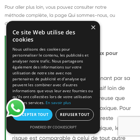
Pour aller plus loin, vous pouvez consulter notre
méthode complète
, la page
Qui sommes-nous
, ou
découvrir
nos techniciens
.
×
Ce site Web utilise des
cookies
Questions fréquentes
Nous utilisons des cookies pour
Le frelon européen est-il dangereux pour
personnaliser le contenu, les publicités et
analyser notre trafic. Nous partageons
l'homme ?
également des informations sur votre
utilisation de notre site avec nos
Le frelon européen est impressionnant par sa
partenaires de publicité et d'analyse qui
peuvent les combiner avec d'autres
taille mais relativement peu agressif loin de
informations que vous leur avez fournies ou
qu'ils ont collectées lors de votre utilisation
son nid. Sa piqûre est plus douloureuse que
de leurs services.
En savoir plus
celle d'une guêpe sans être plus toxique. Pour
ACCEPTER TOUT
REFUSER TOUT
une personne non allergique, elle reste
POWERED BY COOKIESCRIPT
bénigne. Pour une personne allergique, le
risque est comparable à celui de tout autre