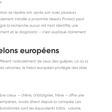
s
ation se répète soir après soir avec plusieurs
ablement installé à proximité. Need's Protect peut
algré la recherche aucun nid n'est identifié, une
ment et le diagnostic — c'est expliqué clairement
frelons européens
ffèrent radicalement de ceux des guêpes. Là où la
tés urbaines, le frelon européen privilégie des sites
 arbre creux — chêne, châtaignier, frêne — offre une
intempéries, accès direct depuis la canopée. Les
abandonnés sont les équivalents bâtis : volume,