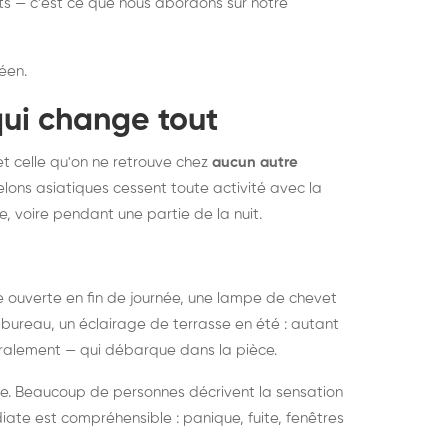
nts — c'est ce que nous abordons sur notre
éen.
qui change tout
et celle qu'on ne retrouve chez
aucun autre
lons asiatiques cessent toute activité avec la
e, voire pendant une partie de la nuit.
ée ouverte en fin de journée, une lampe de chevet
bureau, un éclairage de terrasse en été : autant
néralement — qui débarque dans la pièce.
rise. Beaucoup de personnes décrivent la sensation
ate est compréhensible : panique, fuite, fenêtres