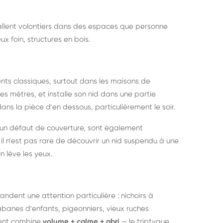
nstallent volontiers dans des espaces que personne
ux foin, structures en bois.
nts classiques, surtout dans les maisons de
s mètres, et installe son nid dans une partie
ans la pièce d'en dessous, particulièrement le soir.
 un défaut de couverture, sont également
l n'est pas rare de découvrir un nid suspendu à une
n lève les yeux.
ndent une attention particulière : nichoirs à
anes d'enfants, pigeonniers, vieux ruches
ment combine
volume + calme + abri
— le triptyque