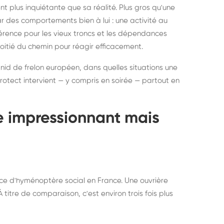
ratisation : éliminer
Traitemen
 plus inquiétante que sa réalité. Plus gros qu'une
rablement rats et
de lit : de
par des comportements bien à lui : une activité au
uris, partout en France
partout e
éférence pour les vieux troncs et les dépendances
moitié du chemin pour réagir efficacement.
 nid de frelon européen, dans quelles situations une
otect intervient — y compris en soirée — partout en
te impressionnant mais
ce d'hyménoptère social en France. Une ouvrière
titre de comparaison, c'est environ trois fois plus