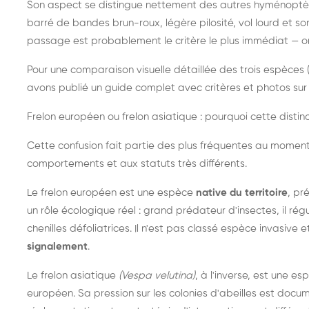
Son aspect se distingue nettement des autres hyménoptèr
barré de bandes brun-roux, légère pilosité, vol lourd et s
passage est probablement le critère le plus immédiat — on 
Pour une comparaison visuelle détaillée des trois espèces (
avons publié un guide complet avec critères et photos sur 
Frelon européen ou frelon asiatique : pourquoi cette distinc
Cette confusion fait partie des plus fréquentes au moment
comportements et aux statuts très différents.
Le frelon européen est une espèce
native du territoire
, pr
un rôle écologique réel : grand prédateur d'insectes, il r
chenilles défoliatrices. Il n'est pas classé espèce invasive et
signalement
.
Le frelon asiatique
(Vespa velutina)
, à l'inverse, est une es
européen. Sa pression sur les colonies d'abeilles est do