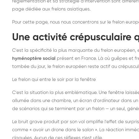
réglementation et sa stratégie d'intervention sont différe
page dédiée aux frelons asiatiques
.
Pour cette page, nous nous concentrons sur le frelon europ
Une activité crépusculaire 
C'est la spécificité la plus marquante du frelon européen, 
hyménoptère social
présent en France. Là où guêpes et fre
tombée du jour, le frelon européen reste actif au crépuscul
Le frelon qui entre le soir par la fenêtre
C'est la situation la plus emblématique. Une fenêtre laiss
allumée dans une chambre, un écran d'ordinateur dans un 
de scénarios qui se terminent par un frelon — un seul, gé
Le bruit grave produit par son vol amplifie l'effet de surp
comme « avoir un drone dans le salon ». La réaction immédi
claquées. Aucun de ces réflexes n'est utile.