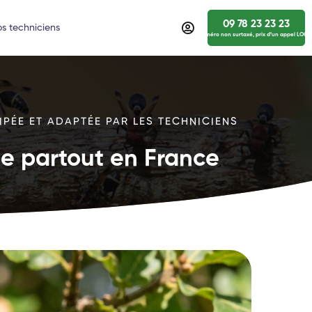
09 78 23 23 23
s techniciens
numéro non surtaxé, prix d’un appel LOCA
IPÉE ET ADAPTÉE PAR LES TECHNICIENS
ide partout en France