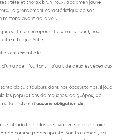
es : tête et thorax brun-roux, abdomen jaune
onore. Le grondement caractéristique de son
l'entend avant de le voir.
guêpe, frelon européen, frelon asiatique), nous
notre rubrique Actus.
tion est essentielle
 d'un appel. Pourtant, il s'agit de deux espèces aux
ésente depuis toujours dans nos écosystèmes. Il joue
égule les populations de mouches, de guêpes, de
 ne fait l'objet d'
aucune obligation de
pèce introduite et classée invasive sur le territoire
cumentée comme préoccupante. Son traitement, sa