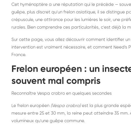
Destruction de nid de
Dé
Cet hyménoptère a une réputation qui le précède — souvent
frelons asiatiques :
du
guêpe, plus discret qu'un frelon asiatique, il se distingue 
intervention partout en
so
crépuscule, une attirance pour les lumières le soir, une pr
rurales. Bien comprendre ces particularités, c'est déjà la 
France
Sur cette page, vous allez découvrir comment identifier un
intervention est vraiment nécessaire, et comment Need's Pr
France.
Frelon européen : un insec
souvent mal compris
Reconnaître Vespa crabro en quelques secondes
Le frelon européen
(Vespa crabro)
est la plus grande espè
mesure entre 25 et 30 mm, la reine peut atteindre 35 mm. À 
volumineux qu'une guêpe commune.