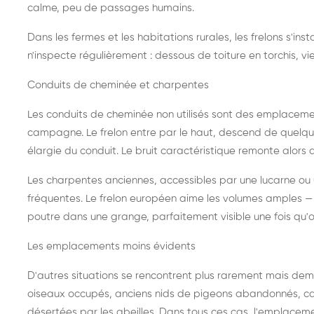
calme, peu de passages humains.
Dans les fermes et les habitations rurales, les frelons s'i
n'inspecte régulièrement : dessous de toiture en torchis, vie
Conduits de cheminée et charpentes
Les conduits de cheminée non utilisés sont des emplaceme
campagne. Le frelon entre par le haut, descend de quelque
élargie du conduit. Le bruit caractéristique remonte alors d
Les charpentes anciennes, accessibles par une lucarne ou
fréquentes. Le frelon européen aime les volumes amples — i
poutre dans une grange, parfaitement visible une fois qu'o
Les emplacements moins évidents
D'autres situations se rencontrent plus rarement mais dema
oiseaux occupés, anciens nids de pigeons abandonnés, cab
désertées par les abeilles. Dans tous ces cas, l'emplace