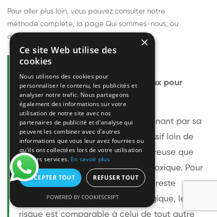
Pour aller plus loin, vous pouvez consulter notre
méthode complète
, la page
Qui sommes-nous
, ou
découvrir
nos techniciens
.
×
Ce site Web utilise des
cookies
Questions fréquentes
Nous utilisons des cookies pour
Le frelon européen est-il dangereux pour
personnaliser le contenu, les publicités et
analyser notre trafic. Nous partageons
l'homme ?
également des informations sur votre
utilisation de notre site avec nos
Le frelon européen est impressionnant par sa
partenaires de publicité et d'analyse qui
peuvent les combiner avec d'autres
taille mais relativement peu agressif loin de
informations que vous leur avez fournies ou
qu'ils ont collectées lors de votre utilisation
son nid. Sa piqûre est plus douloureuse que
de leurs services.
En savoir plus
celle d'une guêpe sans être plus toxique. Pour
ACCEPTER TOUT
REFUSER TOUT
une personne non allergique, elle reste
POWERED BY COOKIESCRIPT
bénigne. Pour une personne allergique, le
risque est comparable à celui de tout autre