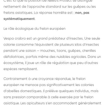
C'est ici que la position de Need's Protect se distingue
nettement de l'approche standard sur les guêpes ou les
frelons asiatiques. La réponse honnête est :
non, pas
systématiquement
.
Le rôle écologique du frelon européen
Vespa crabro est un grand prédateur d'insectes. Une seule
colonie consomme l'équivalent de plusieurs kilos d'insectes
pendant une saison — mouches, taons, guêpes, chenilles
défoliatrices, parfois même des nuisibles agricoles. Dans un
écosystème, il joue un rôle de régulation que peu d'autres
espèces remplissent.
Contrairement à une croyance répandue, le frelon
européen ne menace pas significativement les colonies
d'abeilles domestiques. Il prélève quelques individus, mais
sans pression comparable à celle exercée par le frelon
asiatique. Les apiculteurs s'en accommodent généralement