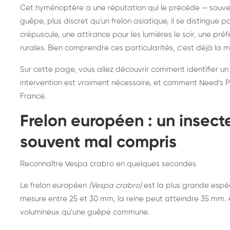
Destruction de nid de
Dé
Cet hyménoptère a une réputation qui le précède — souvent
frelons asiatiques :
du
guêpe, plus discret qu'un frelon asiatique, il se distingue 
intervention partout en
so
crépuscule, une attirance pour les lumières le soir, une pr
rurales. Bien comprendre ces particularités, c'est déjà la 
France
Sur cette page, vous allez découvrir comment identifier un
intervention est vraiment nécessaire, et comment Need's Pr
France.
Frelon européen : un insec
souvent mal compris
Reconnaître Vespa crabro en quelques secondes
Le frelon européen
(Vespa crabro)
est la plus grande espè
mesure entre 25 et 30 mm, la reine peut atteindre 35 mm. À 
volumineux qu'une guêpe commune.