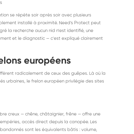
s
ation se répète soir après soir avec plusieurs
ablement installé à proximité. Need's Protect peut
algré la recherche aucun nid n'est identifié, une
ment et le diagnostic — c'est expliqué clairement
frelons européens
ffèrent radicalement de ceux des guêpes. Là où la
tés urbaines, le frelon européen privilégie des sites
 arbre creux — chêne, châtaignier, frêne — offre une
intempéries, accès direct depuis la canopée. Les
abandonnés sont les équivalents bâtis : volume,