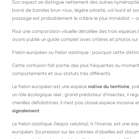
Son aspect se distingue nettement des autres hyménoptèr
barré de bandes brun-roux, légère pilosité, vol lourd et s
passage est probablement le critère le plus immédiat — on 
Pour une comparaison visuelle détaillée des trois espèces (
avons publié un guide complet avec critères et photos sur 
Frelon européen ou frelon asiatique : pourquoi cette distinc
Cette confusion fait partie des plus fréquentes au moment
comportements et aux statuts très différents.
Le frelon européen est une espèce
native du territoire
, pr
un rôle écologique réel : grand prédateur d'insectes, il r
chenilles défoliatrices. Il n'est pas classé espèce invasive et
signalement
.
Le frelon asiatique
(Vespa velutina)
, à l'inverse, est une es
européen. Sa pression sur les colonies d'abeilles est do