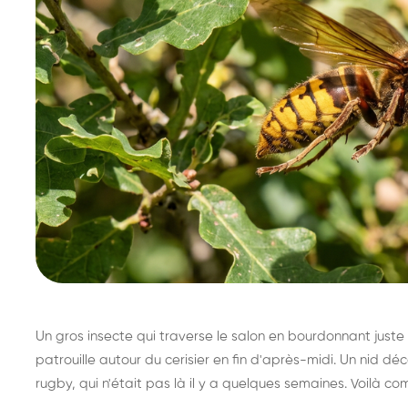
Un gros insecte qui traverse le salon en bourdonnant juste 
patrouille autour du cerisier en fin d'après-midi. Un nid 
rugby, qui n'était pas là il y a quelques semaines. Voilà co