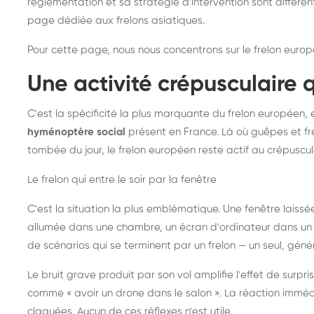
réglementation et sa stratégie d'intervention sont différe
page dédiée aux frelons asiatiques
.
Pour cette page, nous nous concentrons sur le frelon europ
Une activité crépusculaire 
C'est la spécificité la plus marquante du frelon européen, 
hyménoptère social
présent en France. Là où guêpes et fre
tombée du jour, le frelon européen reste actif au crépuscul
Le frelon qui entre le soir par la fenêtre
C'est la situation la plus emblématique. Une fenêtre laiss
allumée dans une chambre, un écran d'ordinateur dans un 
de scénarios qui se terminent par un frelon — un seul, gé
Le bruit grave produit par son vol amplifie l'effet de surp
comme « avoir un drone dans le salon ». La réaction immédi
claquées. Aucun de ces réflexes n'est utile.