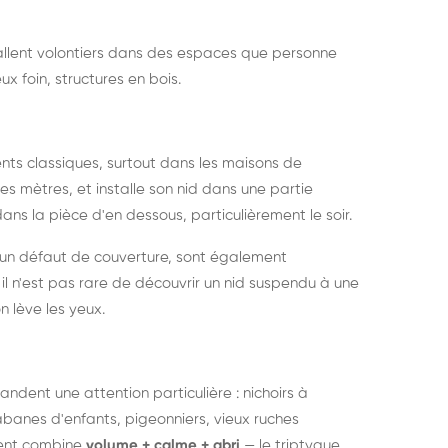
nstallent volontiers dans des espaces que personne
ux foin, structures en bois.
nts classiques, surtout dans les maisons de
s mètres, et installe son nid dans une partie
ans la pièce d'en dessous, particulièrement le soir.
 un défaut de couverture, sont également
l n'est pas rare de découvrir un nid suspendu à une
n lève les yeux.
ndent une attention particulière : nichoirs à
anes d'enfants, pigeonniers, vieux ruches
ment combine
volume + calme + abri
— le triptyque