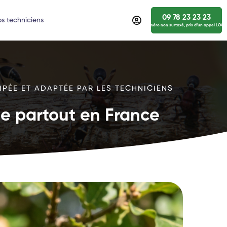
09 78 23 23 23
s techniciens
numéro non surtaxé, prix d’un appel LOCA
IPÉE ET ADAPTÉE PAR LES TECHNICIENS
ide partout en France