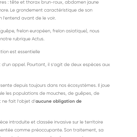
es : tête et thorax brun-roux, abdomen jaune
onore. Le grondement caractéristique de son
l'entend avant de le voir.
guêpe, frelon européen, frelon asiatique), nous
notre rubrique Actus.
tion est essentielle
 d'un appel. Pourtant, il s'agit de deux espèces aux
ésente depuis toujours dans nos écosystèmes. Il joue
égule les populations de mouches, de guêpes, de
 ne fait l'objet d'
aucune obligation de
pèce introduite et classée invasive sur le territoire
cumentée comme préoccupante. Son traitement, sa