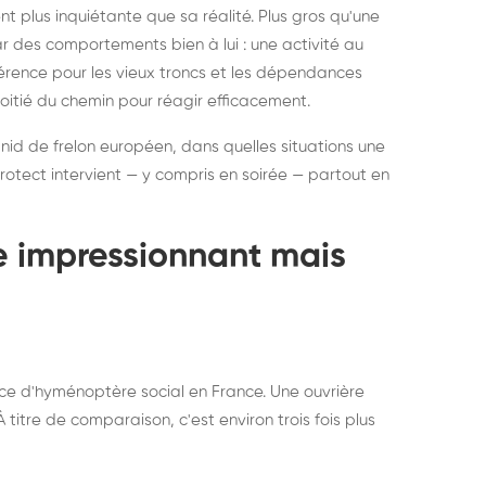
ratisation : éliminer
Traitemen
 plus inquiétante que sa réalité. Plus gros qu'une
rablement rats et
de lit : de
par des comportements bien à lui : une activité au
uris, partout en France
partout e
éférence pour les vieux troncs et les dépendances
moitié du chemin pour réagir efficacement.
 nid de frelon européen, dans quelles situations une
otect intervient — y compris en soirée — partout en
te impressionnant mais
ce d'hyménoptère social en France. Une ouvrière
titre de comparaison, c'est environ trois fois plus