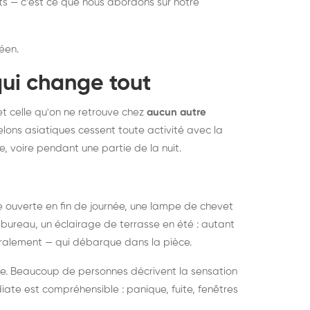
nts — c'est ce que nous abordons sur notre
éen.
qui change tout
et celle qu'on ne retrouve chez
aucun autre
lons asiatiques cessent toute activité avec la
e, voire pendant une partie de la nuit.
ée ouverte en fin de journée, une lampe de chevet
bureau, un éclairage de terrasse en été : autant
néralement — qui débarque dans la pièce.
rise. Beaucoup de personnes décrivent la sensation
ate est compréhensible : panique, fuite, fenêtres