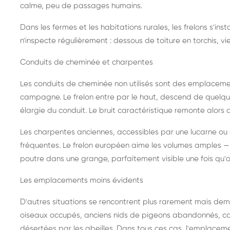
calme, peu de passages humains.
Dans les fermes et les habitations rurales, les frelons s'i
n'inspecte régulièrement : dessous de toiture en torchis, vie
Conduits de cheminée et charpentes
Les conduits de cheminée non utilisés sont des emplaceme
campagne. Le frelon entre par le haut, descend de quelque
élargie du conduit. Le bruit caractéristique remonte alors d
Les charpentes anciennes, accessibles par une lucarne ou
fréquentes. Le frelon européen aime les volumes amples — i
poutre dans une grange, parfaitement visible une fois qu'o
Les emplacements moins évidents
D'autres situations se rencontrent plus rarement mais dema
oiseaux occupés, anciens nids de pigeons abandonnés, cab
désertées par les abeilles. Dans tous ces cas, l'emplace