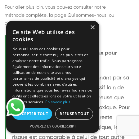
Pour aller plus loin, vous pouvez consulter notre
méthode complète
, la page
Qui sommes-nous
, ou
découvrir
nos techniciens
.
×
Ce site Web utilise des
cookies
Questions fréquentes
Nous utilisons des cookies pour
Le frelon européen est-il dangereux pour
personnaliser le contenu, les publicités et
analyser notre trafic. Nous partageons
l'homme ?
également des informations sur votre
utilisation de notre site avec nos
Le frelon européen est impressionnant par sa
partenaires de publicité et d'analyse qui
peuvent les combiner avec d'autres
taille mais relativement peu agressif loin de
informations que vous leur avez fournies ou
qu'ils ont collectées lors de votre utilisation
son nid. Sa piqûre est plus douloureuse que
de leurs services.
En savoir plus
celle d'une guêpe sans être plus toxique. Pour
ACCEPTER TOUT
REFUSER TOUT
une personne non allergique, elle reste
POWERED BY COOKIESCRIPT
bénigne. Pour une personne allergique, le
risque est comparable à celui de tout autre