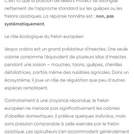
C'est ici que la position de Need's Protect se distingue
nettement de l'approche standard sur les guêpes ou les
frelons asiatiques. La réponse honnête est :
non, pas
systématiquement
.
Le rôle écologique du frelon européen
Vespa crabro est un grand prédateur d'insectes. Une seule
colonie consomme l'équivalent de plusieurs kilos d'insectes
pendant une saison — mouches, taons, guêpes, chenilles
défoliatrices, parfois même des nuisibles agricoles. Dans un
écosystème, il joue un rôle de régulation que peu d'autres
espèces remplissent.
Contrairement à une croyance répandue, le frelon
européen ne menace pas significativement les colonies
d'abeilles domestiques. Il prélève quelques individus, mais
sans pression comparable à celle exercée par le frelon
asiatique. Les apiculteurs s'en accommodent généralement