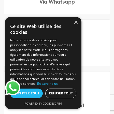
Via Whatsapp
×
Ce site Web utilise des
cookies
Nous utilisons des cookies pour
personnaliser le contenu, les publicités et
analyser notre trafic. Nous partageons
Via notre App iOS
également des informations sur votre
utilisation de notre site avec nos
partenaires de publicité et d'analyse qui
peuvent les combiner avec d'autres
informations que vous leur avez fournies ou
qu'ils ont collectées lors de votre utilisation
de leurs services.
En savoir plus
ACCEPTER TOUT
REFUSER TOUT
POWERED BY COOKIESCRIPT
Via notre App Android