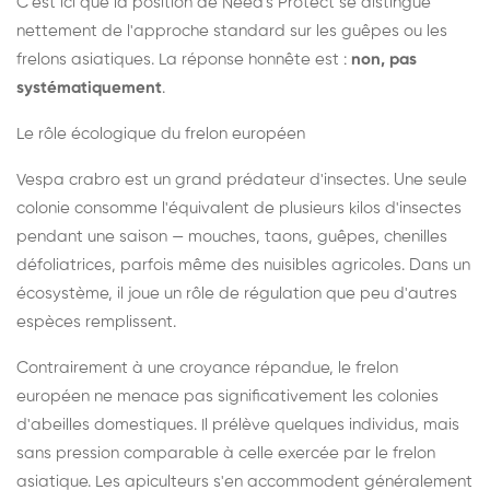
C'est ici que la position de Need's Protect se distingue
nettement de l'approche standard sur les guêpes ou les
frelons asiatiques. La réponse honnête est :
non, pas
systématiquement
.
Le rôle écologique du frelon européen
Vespa crabro est un grand prédateur d'insectes. Une seule
colonie consomme l'équivalent de plusieurs kilos d'insectes
pendant une saison — mouches, taons, guêpes, chenilles
défoliatrices, parfois même des nuisibles agricoles. Dans un
écosystème, il joue un rôle de régulation que peu d'autres
espèces remplissent.
Contrairement à une croyance répandue, le frelon
européen ne menace pas significativement les colonies
d'abeilles domestiques. Il prélève quelques individus, mais
sans pression comparable à celle exercée par le frelon
asiatique. Les apiculteurs s'en accommodent généralement