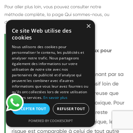
Pour aller plus loin, vous pouvez consulter notre
méthode complète
, la page
Qui sommes-nous
, ou
découvrir
nos techniciens
.
×
Ce site Web utilise des
cookies
Questions fréquentes
Nous utilisons des cookies pour
Le frelon européen est-il dangereux pour
personnaliser le contenu, les publicités et
analyser notre trafic. Nous partageons
l'homme ?
également des informations sur votre
utilisation de notre site avec nos
Le frelon européen est impressionnant par sa
partenaires de publicité et d'analyse qui
peuvent les combiner avec d'autres
taille mais relativement peu agressif loin de
informations que vous leur avez fournies ou
qu'ils ont collectées lors de votre utilisation
son nid. Sa piqûre est plus douloureuse que
de leurs services.
En savoir plus
celle d'une guêpe sans être plus toxique. Pour
ACCEPTER TOUT
REFUSER TOUT
une personne non allergique, elle reste
POWERED BY COOKIESCRIPT
bénigne. Pour une personne allergique, le
risque est comparable à celui de tout autre