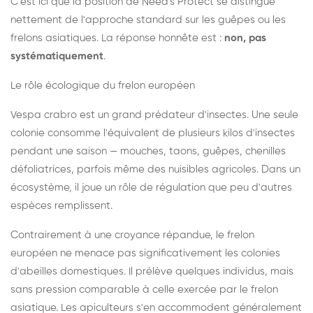
C'est ici que la position de Need's Protect se distingue
nettement de l'approche standard sur les guêpes ou les
frelons asiatiques. La réponse honnête est :
non, pas
systématiquement
.
Le rôle écologique du frelon européen
Vespa crabro est un grand prédateur d'insectes. Une seule
colonie consomme l'équivalent de plusieurs kilos d'insectes
pendant une saison — mouches, taons, guêpes, chenilles
défoliatrices, parfois même des nuisibles agricoles. Dans un
écosystème, il joue un rôle de régulation que peu d'autres
espèces remplissent.
Contrairement à une croyance répandue, le frelon
européen ne menace pas significativement les colonies
d'abeilles domestiques. Il prélève quelques individus, mais
sans pression comparable à celle exercée par le frelon
asiatique. Les apiculteurs s'en accommodent généralement