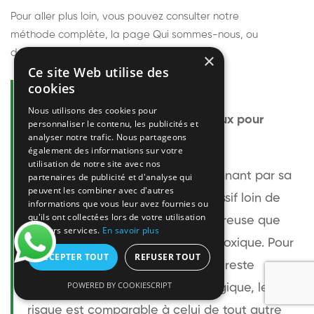
Pour aller plus loin, vous pouvez consulter notre
méthode complète
, la page
Qui sommes-nous
, ou
découvrir
nos techniciens
.
×
Ce site Web utilise des
cookies
Questions fréquentes
Nous utilisons des cookies pour
Le frelon européen est-il dangereux pour
personnaliser le contenu, les publicités et
analyser notre trafic. Nous partageons
l'homme ?
également des informations sur votre
utilisation de notre site avec nos
Le frelon européen est impressionnant par sa
partenaires de publicité et d'analyse qui
peuvent les combiner avec d'autres
taille mais relativement peu agressif loin de
informations que vous leur avez fournies ou
qu'ils ont collectées lors de votre utilisation
son nid. Sa piqûre est plus douloureuse que
de leurs services.
En savoir plus
celle d'une guêpe sans être plus toxique. Pour
ACCEPTER TOUT
REFUSER TOUT
une personne non allergique, elle reste
POWERED BY COOKIESCRIPT
bénigne. Pour une personne allergique, le
risque est comparable à celui de tout autre